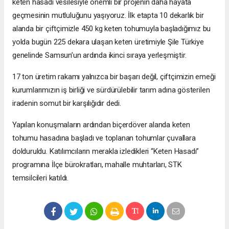
keten hasadı vesilesiyle önemli bir projenin daha hayata
geçmesinin mutluluğunu yaşıyoruz. İlk etapta 10 dekarlık bir
alanda bir çiftçimizle 450 kg keten tohumuyla başladığımız bu
yolda bugün 225 dekara ulaşan keten üretimiyle Şile Türkiye
genelinde Samsun’un ardında ikinci sıraya yerleşmiştir.
17 ton üretim rakamı yalnızca bir başarı değil, çiftçimizin emeği
kurumlarımızın iş birliği ve sürdürülebilir tarım adına gösterilen
iradenin somut bir karşılığıdır dedi.
Yapılan konuşmaların ardından biçerdöver alanda keten
tohumu hasadına başladı ve toplanan tohumlar çuvallara
dolduruldu. Katılımcıların merakla izledikleri “Keten Hasadı”
programına İlçe bürokratları, mahalle muhtarları, STK
temsilcileri katıldı.