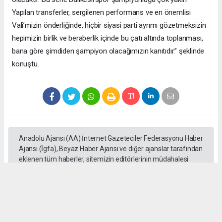
Yapılan transferler, sergilenen performans ve en önemlisi
Vali’mizin önderliğinde, hiçbir siyasi parti ayrımı gözetmeksizin
hepimizin birlik ve beraberlik içinde bu çatı altında toplanması,
bana göre şimdiden şampiyon olacağımızın kanıtıdır.” şeklinde
konuştu.
Anadolu Ajansı (AA) İnternet Gazeteciler Federasyonu Haber
Ajansı (İgfa), Beyaz Haber Ajansı ve diğer ajanslar tarafından
eklenen tüm haberler, sitemizin editörlerinin müdahalesi
olmadan ajans kanallarından çekilmektedir. Bu haberlerde
yer alan hukuki muhataplar haberi geçen ajanslar olup
sitemizin hiç bir editörü sorumlu tutulamaz...