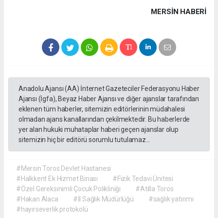
MERSIN HABERİ
Anadolu Ajansı (AA) İnternet Gazeteciler Federasyonu Haber
Ajansı (İgfa), Beyaz Haber Ajansı ve diğer ajanslar tarafından
eklenen tüm haberler, sitemizin editörlerinin müdahalesi
olmadan ajans kanallarından çekilmektedir. Bu haberlerde
yer alan hukuki muhataplar haberi geçen ajanslar olup
sitemizin hiç bir editörü sorumlu tutulamaz...
#Mersin Toros Devlet Hastanesi
#Halkkent Ek Hizmet Binası
#Fizik Tedavi Ünitesi
#Özel Gereksinimli Çocuk Polikliniği
#Atilla Toros
#Hakan Alaca
#İl Sağlık Müdürlüğü
#sağlık yatırımı
#hayırseverlik protokolü