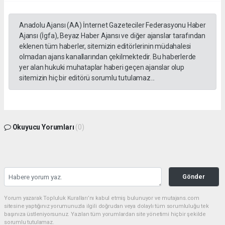
Anadolu Ajansı (AA) İnternet Gazeteciler Federasyonu Haber
Ajansı (İgfa), Beyaz Haber Ajansı ve diğer ajanslar tarafından
eklenen tüm haberler, sitemizin editörlerinin müdahalesi
olmadan ajans kanallarından çekilmektedir. Bu haberlerde
yer alan hukuki muhataplar haberi geçen ajanslar olup
sitemizin hiç bir editörü sorumlu tutulamaz...
Okuyucu Yorumları
(0)
Gönder
Yorum yazarak Topluluk Kuralları’nı kabul etmiş bulunuyor ve mutajans.com
sitesine yaptığınız yorumunuzla ilgili doğrudan veya dolaylı tüm sorumluluğu tek
başınıza üstleniyorsunuz. Yazılan tüm yorumlardan site yönetimi hiçbir şekilde
sorumlu tutulamaz.