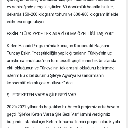
ev sahipliğinde gerçekleştirilen 60 dönümlük hasatla birlikte,
dekarda 150-200 kilogram tohum ve 600-800 kilogram lif elde
edilmesi öngörülüyor.
ESKİN: “TÜRKİYE’DE TEK ARAZİ OLMA ÖZELLİĞİ TAŞIYOR”
Keten Hasadı Programı’nda konuşan Kooperatif Başkanı
Tuncay Eskin, ''Yetiştiriciliğin yapıldığı tarlanın Türkiye’nin üç
araştırma enstitüsü'nün tüm tescilli çeşitlerinin tek bir alanda
ekili olduğunun ve Türkiye'nin tek arazisi olduğunu belirtmek
isterim.Bu özel durumu Şile’ye Ağva’ya kazandırmanın
kooperatif olarak çok mutluyuz” dedi.
ŞİLE’DE KETEN VARSA ŞİLE BEZİ VAR..
2020/2021 yıllarında başlatılan bir önemli projemiz artık hayata
geçti. “Şile’de Keten Varsa Şile Bezi Var” ismini verdiğimiz
bugünde İstanbul için Keten Tohumu Temini projesi olarak yola