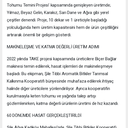
Tohumu Temini Projesi’ kapsamında genişleyen üretimde;
Yılmaz, Beyaz Gelin, Karakız, Sarı Dane ve Ağva gibi yerel
çeşitler denendi. Proje, 10 dekar ve 1 üreticiyle başladığı
yolculuğunda hem üretim kapasitesini hem de ürün çeşitliliğini
artırarak önemli bir gelişim gösterdi.
MAKİNELEŞME VE KATMA DEĞERLİ ÜRETİM ADIMI
2022 yılında TAKE projesi kapsamında üreticilere Biçer Bağlar
makinesi temin edilerek, hasat işlemleri de makineleşmeye
başladı. Bu ekipman, Şile Tıbbi Aromatik Bitkiler Tarımsal
Kalkınma Kooperatifi bünyesinde muhafaza edilerek ihtiyaç
halinde diğer üreticilere yönlendiriliyor. Ayrıca kooperatifin
kurulmasıyla keten tohumu ve yağında talep artışı
gözlemlenirken, katma değerli ürünlerin üretimi de hız kazandı.
60 DÖNÜMDE HASAT GERÇEKLEŞTİRİLDİ
Şile Ağva Kadıköy Mahallesi’nde, Şile Tıbbi Bitkiler Kooperatifi