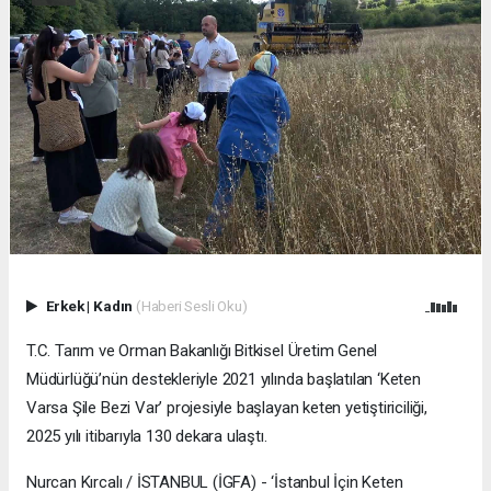
Erkek
|
Kadın
(Haberi Sesli Oku)
T.C. Tarım ve Orman Bakanlığı Bitkisel Üretim Genel
Müdürlüğü’nün destekleriyle 2021 yılında başlatılan ‘Keten
Varsa Şile Bezi Var’ projesiyle başlayan keten yetiştiriciliği,
2025 yılı itibarıyla 130 dekara ulaştı.
Nurcan Kırcalı / İSTANBUL (İGFA) - ‘İstanbul İçin Keten