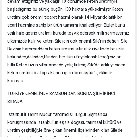
devam ettiğimiz ve yaklaşık 10 dönümde keten üretimiyle
başladığımız bu süreç bugün 130 hektara yükselmiştir.Keten
üretimi çok önemli ticaret hacmi olarak 14 Milyar dolarlık bir
ticari hacmine sahip bir ürün tamamı ithal ediliyor. Bizler bunu
yerli hale getirip üretimi burada teşvik edersek milli sermayemiz
ülkemizde kalır ve keten Şile için çok önemli Şile’nin değeri. Şile
Bezinin hammaddesi keten üretimi sıfır atık niyetinde bir ürün
kökünden,dalından,lifinden her türlü faydalanabileceğiniz bir
bitki.Keten uzun yıllar öncede yetiştirilmiş Şile’de artık yeniden
keten üretimi öz topraklarına geri dönmüştür” şeklinde
konuştu.
TÜRKİYE GENELİNDE SAMSUN’DAN SONRA ŞİLE İKİNCİ
SIRADA
İstanbul İl Tarım Müdür Yardımcısı Turgut Şişman’da
konuşmasında İstanbul’un eşsiz doğası, tarımsal kültürü ve
üretim çeşitliliğiyle öne çıkan önemli İlçelerinden olan Şile’de