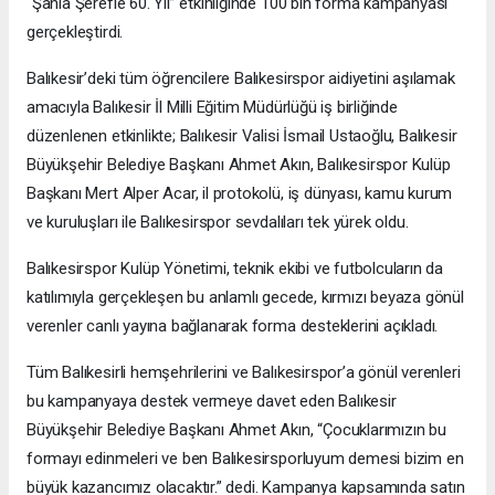
“Şanla Şerefle 60. Yıl” etkinliğinde 100 bin forma kampanyası
gerçekleştirdi.
Balıkesir’deki tüm öğrencilere Balıkesirspor aidiyetini aşılamak
amacıyla Balıkesir İl Milli Eğitim Müdürlüğü iş birliğinde
düzenlenen etkinlikte; Balıkesir Valisi İsmail Ustaoğlu, Balıkesir
Büyükşehir Belediye Başkanı Ahmet Akın, Balıkesirspor Kulüp
Başkanı Mert Alper Acar, il protokolü, iş dünyası, kamu kurum
ve kuruluşları ile Balıkesirspor sevdalıları tek yürek oldu.
Balıkesirspor Kulüp Yönetimi, teknik ekibi ve futbolcuların da
katılımıyla gerçekleşen bu anlamlı gecede, kırmızı beyaza gönül
verenler canlı yayına bağlanarak forma desteklerini açıkladı.
Tüm Balıkesirli hemşehrilerini ve Balıkesirspor’a gönül verenleri
bu kampanyaya destek vermeye davet eden Balıkesir
Büyükşehir Belediye Başkanı Ahmet Akın, “Çocuklarımızın bu
formayı edinmeleri ve ben Balıkesirsporluyum demesi bizim en
büyük kazancımız olacaktır.” dedi. Kampanya kapsamında satın