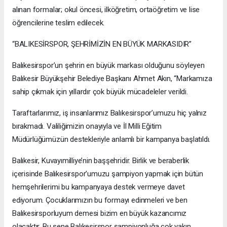
alınan formalar; okul öncesi, ilköğretim, ortaöğretim ve lise
öğrencilerine teslim edilecek.
“BALIKESİRSPOR, ŞEHRİMİZİN EN BÜYÜK MARKASIDIR”
Balıkesirspor’un şehrin en büyük markası olduğunu söyleyen
Balıkesir Büyükşehir Belediye Başkanı Ahmet Akın, “Markamıza
sahip çıkmak için yıllardır çok büyük mücadeleler verildi.
Taraftarlarımız, iş insanlarımız Balıkesirspor’umuzu hiç yalnız
bırakmadı. Valiliğimizin onayıyla ve İl Milli Eğitim
Müdürlüğümüzün destekleriyle anlamlı bir kampanya başlatıldı.
Balıkesir, Kuvayımilliye’nin başşehridir. Birlik ve beraberlik
içerisinde Balıkesirspor’umuzu şampiyon yapmak için bütün
hemşehrilerimi bu kampanyaya destek vermeye davet
ediyorum. Çocuklarımızın bu formayı edinmeleri ve ben
Balıkesirsporluyum demesi bizim en büyük kazancımız
olacaktır. Bu sene Balıkesirspor şampiyonluğa çok yakın.