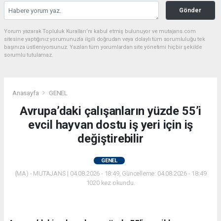
Gönder
Yorum yazarak Topluluk Kuralları’nı kabul etmiş bulunuyor ve mutajans.com
sitesine yaptığınız yorumunuzla ilgili doğrudan veya dolaylı tüm sorumluluğu tek
başınıza üstleniyorsunuz. Yazılan tüm yorumlardan site yönetimi hiçbir şekilde
sorumlu tutulamaz.
Anasayfa
GENEL
Avrupa’daki çalışanların yüzde 55’i
evcil hayvan dostu iş yeri için iş
değiştirebilir
GENEL
(MA) - MUTAJANS | 04.08.2026 - 18:49, Güncelleme: 04.08.2026 - 18:49
1020 kez okundu.