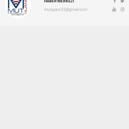
HABER MERKEZİ
mutajans33@gmail.com
Okuyucu Yorumları
(0)
Gönder
Yorum yazarak Topluluk Kuralları’nı kabul etmiş bulunuyor ve mutajans.com
sitesine yaptığınız yorumunuzla ilgili doğrudan veya dolaylı tüm sorumluluğu tek
başınıza üstleniyorsunuz. Yazılan tüm yorumlardan site yönetimi hiçbir şekilde
sorumlu tutulamaz.
haber paketi
haber scripti
haber yazılımı
Tüm hakları saklı tutulmaktadır.Copyright 2026©