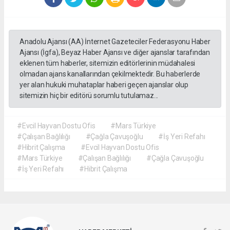
Anadolu Ajansı (AA) İnternet Gazeteciler Federasyonu Haber
Ajansı (İgfa), Beyaz Haber Ajansı ve diğer ajanslar tarafından
eklenen tüm haberler, sitemizin editörlerinin müdahalesi
olmadan ajans kanallarından çekilmektedir. Bu haberlerde
yer alan hukuki muhataplar haberi geçen ajanslar olup
sitemizin hiç bir editörü sorumlu tutulamaz...
#Evcil Hayvan Dostu Ofis
#Mars Türkiye
#Çalışan Bağlılığı
#Çağla Çavuşoğlu
#İş Yeri Refahı
#Hibrit Çalışma
#Evcil Hayvan Dostu Ofis
#Mars Türkiye
#Çalışan Bağlılığı
#Çağla Çavuşoğlu
#İş Yeri Refahı
#Hibrit Çalışma