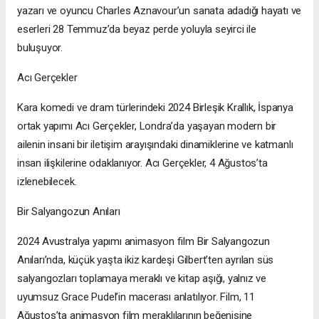
yazarı ve oyuncu Charles Aznavour’un sanata adadığı hayatı ve
eserleri 28 Temmuz’da beyaz perde yoluyla seyirci ile
buluşuyor.
Acı Gerçekler
Kara komedi ve dram türlerindeki 2024 Birleşik Krallık, İspanya
ortak yapımı Acı Gerçekler, Londra’da yaşayan modern bir
ailenin insani bir iletişim arayışındaki dinamiklerine ve katmanlı
insan ilişkilerine odaklanıyor. Acı Gerçekler, 4 Ağustos’ta
izlenebilecek.
Bir Salyangozun Anıları
2024 Avustralya yapımı animasyon film Bir Salyangozun
Anıları’nda, küçük yaşta ikiz kardeşi Gilbert’ten ayrılan süs
salyangozları toplamaya meraklı ve kitap aşığı, yalnız ve
uyumsuz Grace Pudel’in macerası anlatılıyor. Film, 11
Ağustos’ta animasyon film meraklılarının beğenisine