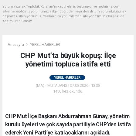
Yorum yazarak Topluluk Kuralları’nı kabul etmiş bulunuyor ve mutajans.com
sitesine yaptığınız yorumunuzla ilgili doğrudan veya dolaylı tüm sorumluluğu tek
başınıza üstleniyorsunuz. Yazılan tüm yorumlardan site yönetimi hiçbir şekilde
sorumlu tutulamaz.
Anasayfa
YEREL HABERLER
CHP Mut’ta büyük kopuş: İlçe
yönetimi topluca istifa etti
YEREL HABERLER
(MA) - MUTAJANS | 07.08.2026 - 13:38
1450 kez okundu.
CHP Mut İlçe Başkanı Abdurrahman Günay, yönetim
kurulu üyeleri ve çok sayıda partiliyle CHP’den istifa
ederek Yeni Parti’ye katılacaklarını açıkladı.