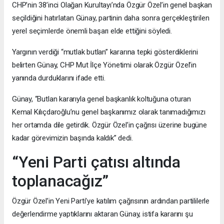
CHP’nin 38’inci Olağan Kurultayı’nda Özgür Özel’in genel başkan
seçildiğini hatırlatan Günay, partinin daha sonra gerçekleştirilen
yerel seçimlerde önemli başarı elde ettiğini söyledi.
Yargının verdiği “mutlak butlan” kararına tepki gösterdiklerini
belirten Günay, CHP Mut İlçe Yönetimi olarak Özgür Özel’in
yanında durduklarını ifade etti.
Günay, “Butlan kararıyla genel başkanlık koltuğuna oturan
Kemal Kılıçdaroğlu’nu genel başkanımız olarak tanımadığımızı
her ortamda dile getirdik. Özgür Özel’in çağrısı üzerine bugüne
kadar görevimizin başında kaldık” dedi.
“Yeni Parti çatısı altında
toplanacağız”
Özgür Özel’in Yeni Parti’ye katılım çağrısının ardından partililerle
değerlendirme yaptıklarını aktaran Günay, istifa kararını şu