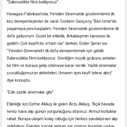
“Sabırsızlıkla filmi bekliyoruz”
Havagazı Fabrikası’nda, Yeniden Sinematek gösterimlerini ilk
kez deneyimleyenler de vardı. Görkem Gençsoy "Ben İzmir'de
yaşamaya yeni başladım. Yeniden Sinematek gösterimlerine ilk
defa geliyorum. Güzel bir etkinlik. Arkadaşımın tavsiyesi ile
geldim. Çok keyifli bir ortam var" derken, Ender Şener ise
"Yeniden Sinematek'i ilk defa deneyimlemek için geldik.
Sabırsızlıkla filmi bekliyoruz. Sevdiğim müzik grubunu anlatan
bir film ve buraya gelip izlemeye karar verdik. Yazlık sinemalar
çocukluğumuzun aktiviteleri. Umarım aynı keyfi tekrar alırız"
diye konuştu.
“Eski yazlık sinemalar gibi”
Etkinliğe kızı Defne Akkuş ile gelen Arzu Akkuş, “Açık havada
temiz hava alıp günün yorgunluğunu atıyoruz. Armut koltuklar
rahat. Buraya ulaşım kolay olduğu için herkes sandalyesini alıp
gelebiliyor. Evinden içecek getiren var, isterse buradan uygun