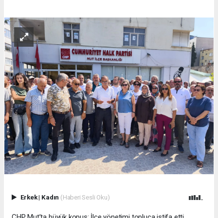
Erkek
|
Kadın
(Haberi Sesli Oku)
CHP Mut’ta büyük kopuş: İlçe yönetimi topluca istifa etti