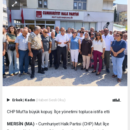
Erkek
|
Kadın
(Haberi Sesli Oku)
CHP Mut’ta büyük kopuş: İlçe yönetimi topluca istifa etti
MERSİN (MA) -
Cumhuriyet Halk Partisi (CHP) Mut İlçe