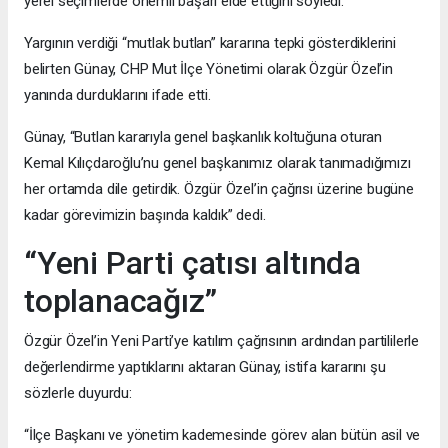
yerel seçimlerde önemli başarı elde ettiğini söyledi.
Yargının verdiği “mutlak butlan” kararına tepki gösterdiklerini
belirten Günay, CHP Mut İlçe Yönetimi olarak Özgür Özel’in
yanında durduklarını ifade etti.
Günay, “Butlan kararıyla genel başkanlık koltuğuna oturan
Kemal Kılıçdaroğlu’nu genel başkanımız olarak tanımadığımızı
her ortamda dile getirdik. Özgür Özel’in çağrısı üzerine bugüne
kadar görevimizin başında kaldık” dedi.
“Yeni Parti çatısı altında
toplanacağız”
Özgür Özel’in Yeni Parti’ye katılım çağrısının ardından partililerle
değerlendirme yaptıklarını aktaran Günay, istifa kararını şu
sözlerle duyurdu:
“İlçe Başkanı ve yönetim kademesinde görev alan bütün asil ve