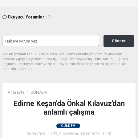
Okuyucu Yorumları
(0)
Gönder
Yorum yazarak Topluluk Kuralları’nı kabul etmiş bulunuyor ve mutajans.com
sitesine yaptığınız yorumunuzla ilgili doğrudan veya dolaylı tüm sorumluluğu tek
başınıza üstleniyorsunuz. Yazılan tüm yorumlardan site yönetimi hiçbir şekilde
sorumlu tutulamaz.
Anasayfa
GÜNDEM
Edirne Keşan'da Önkal Kılavuz'dan
anlamlı çalışma
GÜNDEM
06.08.2026 - 11:57, Güncelleme: 06.08.2026 - 11:57