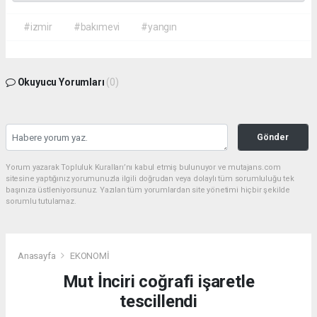
#izmir
#bakımevi
#yangın
Okuyucu Yorumları
(0)
Gönder
Yorum yazarak Topluluk Kuralları’nı kabul etmiş bulunuyor ve mutajans.com
sitesine yaptığınız yorumunuzla ilgili doğrudan veya dolaylı tüm sorumluluğu tek
başınıza üstleniyorsunuz. Yazılan tüm yorumlardan site yönetimi hiçbir şekilde
sorumlu tutulamaz.
Anasayfa
EKONOMİ
Mut İnciri coğrafi işaretle
tescillendi