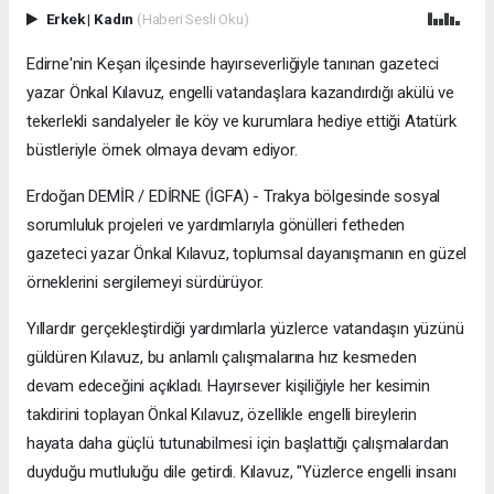
Erkek
|
Kadın
(Haberi Sesli Oku)
Edirne'nin Keşan ilçesinde hayırseverliğiyle tanınan gazeteci
yazar Önkal Kılavuz, engelli vatandaşlara kazandırdığı akülü ve
tekerlekli sandalyeler ile köy ve kurumlara hediye ettiği Atatürk
büstleriyle örnek olmaya devam ediyor.
Erdoğan DEMİR / EDİRNE (İGFA) - Trakya bölgesinde sosyal
sorumluluk projeleri ve yardımlarıyla gönülleri fetheden
gazeteci yazar Önkal Kılavuz, toplumsal dayanışmanın en güzel
örneklerini sergilemeyi sürdürüyor.
Yıllardır gerçekleştirdiği yardımlarla yüzlerce vatandaşın yüzünü
güldüren Kılavuz, bu anlamlı çalışmalarına hız kesmeden
devam edeceğini açıkladı. Hayırsever kişiliğiyle her kesimin
takdirini toplayan Önkal Kılavuz, özellikle engelli bireylerin
hayata daha güçlü tutunabilmesi için başlattığı çalışmalardan
duyduğu mutluluğu dile getirdi. Kılavuz, "Yüzlerce engelli insanı