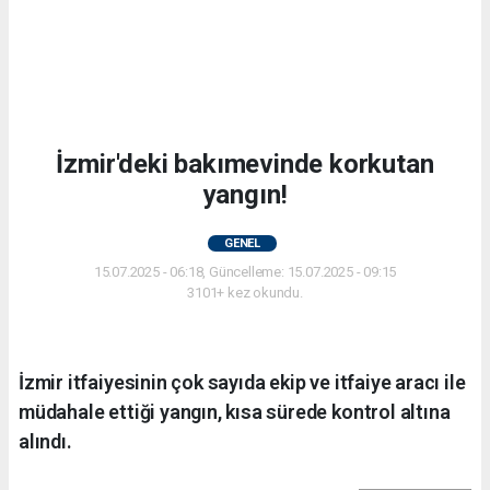
İzmir'deki bakımevinde korkutan
yangın!
GENEL
15.07.2025 - 06:18, Güncelleme: 15.07.2025 - 09:15
3101+ kez okundu.
İzmir itfaiyesinin çok sayıda ekip ve itfaiye aracı ile
müdahale ettiği yangın, kısa sürede kontrol altına
alındı.