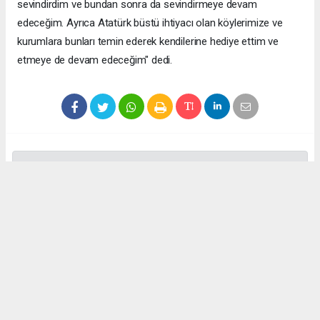
sevindirdim ve bundan sonra da sevindirmeye devam
edeceğim. Ayrıca Atatürk büstü ihtiyacı olan köylerimize ve
kurumlara bunları temin ederek kendilerine hediye ettim ve
etmeye de devam edeceğim" dedi.
Anadolu Ajansı (AA) İnternet Gazeteciler Federasyonu Haber
Ajansı (İgfa), Beyaz Haber Ajansı ve diğer ajanslar tarafından
eklenen tüm haberler, sitemizin editörlerinin müdahalesi
olmadan ajans kanallarından çekilmektedir. Bu haberlerde
yer alan hukuki muhataplar haberi geçen ajanslar olup
sitemizin hiç bir editörü sorumlu tutulamaz...
Okuyucu Yorumları
(0)