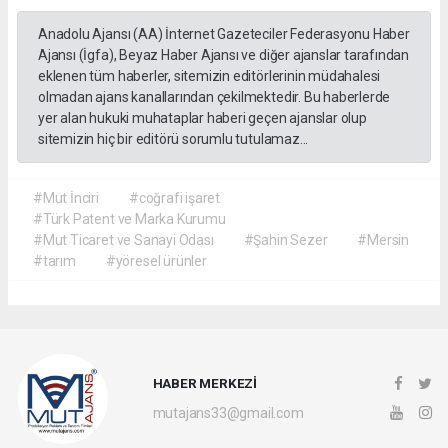
Anadolu Ajansı (AA) İnternet Gazeteciler Federasyonu Haber
Ajansı (İgfa), Beyaz Haber Ajansı ve diğer ajanslar tarafından
eklenen tüm haberler, sitemizin editörlerinin müdahalesi
olmadan ajans kanallarından çekilmektedir. Bu haberlerde
yer alan hukuki muhataplar haberi geçen ajanslar olup
sitemizin hiç bir editörü sorumlu tutulamaz...
#Mut İnciri
#coğrafi işaret
#Türk Patent ve Marka Kurumu
#Mut Ticaret ve Sanayi Odası
#Şahin Sezer
#Mersin
#tarım
#yöresel ürünler
HABER MERKEZİ
mutajans33@gmail.com