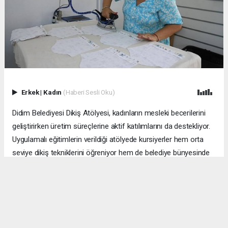
Erkek
|
Kadın
(Haberi Sesli Oku)
Didim Belediyesi Dikiş Atölyesi, kadınların mesleki becerilerini
geliştirirken üretim süreçlerine aktif katılımlarını da destekliyor.
Uygulamalı eğitimlerin verildiği atölyede kursiyerler hem orta
seviye dikiş tekniklerini öğreniyor hem de belediye bünyesinde
kullanılan tekstil ürünlerinin bakım ve onarım çalışmalarına katkı
sunuyor.
Didim Belediyesi tarafından kadınların üretime katılımını
desteklemek ve mesleki becerilerini geliştirmek amacıyla
faaliyet gösteren Dikiş Atölyesi, yaz döneminde uygulamalı