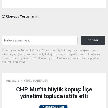
Okuyucu Yorumları
(0)
Gönder
Yorum yazarak Topluluk Kuralları’nı kabul etmiş bulunuyor ve mutajans.com
sitesine yaptığınız yorumunuzla ilgili doğrudan veya dolaylı tüm sorumluluğu tek
başınıza üstleniyorsunuz. Yazılan tüm yorumlardan site yönetimi hiçbir şekilde
sorumlu tutulamaz.
Anasayfa
YEREL HABERLER
CHP Mut’ta büyük kopuş: İlçe
yönetimi topluca istifa etti
YEREL HABERLER