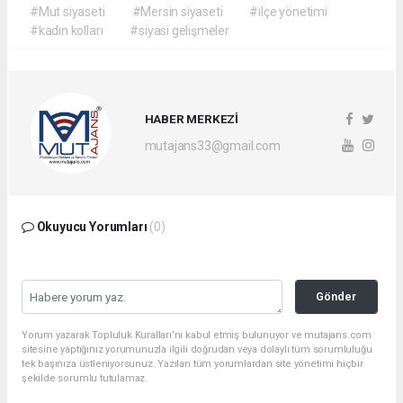
#Mut siyaseti
#Mersin siyaseti
#ilçe yönetimi
#kadın kolları
#siyasi gelişmeler
HABER MERKEZİ
mutajans33@gmail.com
Okuyucu Yorumları
(0)
Gönder
Yorum yazarak Topluluk Kuralları’nı kabul etmiş bulunuyor ve mutajans.com
sitesine yaptığınız yorumunuzla ilgili doğrudan veya dolaylı tüm sorumluluğu
tek başınıza üstleniyorsunuz. Yazılan tüm yorumlardan site yönetimi hiçbir
şekilde sorumlu tutulamaz.