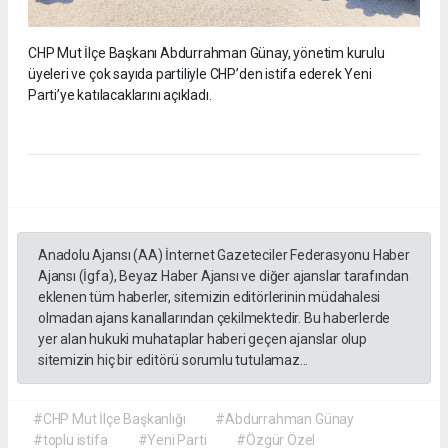
CHP Mut İlçe Başkanı Abdurrahman Günay, yönetim kurulu
üyeleri ve çok sayıda partiliyle CHP’den istifa ederek Yeni
Parti’ye katılacaklarını açıkladı.
Anadolu Ajansı (AA) İnternet Gazeteciler Federasyonu Haber
Ajansı (İgfa), Beyaz Haber Ajansı ve diğer ajanslar tarafından
eklenen tüm haberler, sitemizin editörlerinin müdahalesi
olmadan ajans kanallarından çekilmektedir. Bu haberlerde
yer alan hukuki muhataplar haberi geçen ajanslar olup
sitemizin hiç bir editörü sorumlu tutulamaz...
#CHP Mut İlçe Başkanlığı
#Abdurrahman Günay
#toplu istifa
#Yeni Parti
#Özgür Özel