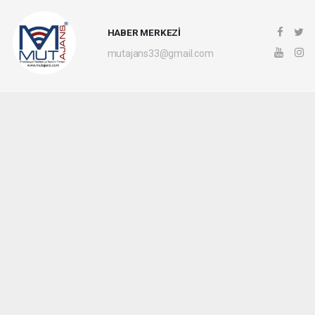
HABER MERKEZİ
mutajans33@gmail.com
Okuyucu Yorumları
(0)
Gönder
Yorum yazarak Topluluk Kuralları’nı kabul etmiş bulunuyor ve mutajans.com
sitesine yaptığınız yorumunuzla ilgili doğrudan veya dolaylı tüm sorumluluğu tek
başınıza üstleniyorsunuz. Yazılan tüm yorumlardan site yönetimi hiçbir şekilde
sorumlu tutulamaz.