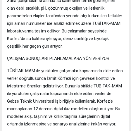
Saha çalışmaları sırasında su kalitesinin temel göstergeleri
olan debi, sıcaklık, pH, çözünmüş oksijen ve iletkenlik
parametreleri ekipler tarafından yerinde ölçülürken ileri tetkikler
için alınan numuneler ise analiz edilmek üzere TÜBİTAK-MAM
laboratuvarına teslim ediliyor. Bu çalışmalar sayesinde
Körfez’de su kalitesi iyileşiyor, deniz canlılığı ve biyolojik
çeşitlilik her geçen gün artıyor.
ÇALIŞMA SONUÇLARI PLANLAMALARA YÖN VERİYOR
TÜBİTAK-MAM ile yürütülen çalışmalar kapsamında elde edilen
veriler doğrultusunda İzmit Körfezi için çevresel kontrol ve
iyileştirme önerileri geliştiriliyor. Bununla birlikte TÜBİTAK-MAM
ile yürütülen çalışmalar kapsamında elde edilen veriler de
Gebze Teknik Üniversitesi iş birliğiyle kullanılarak, Körfez’e
mansaplanan 12 derenin dijital ikiz modelleri oluşturuluyor. Bu
modeller akış, taşınım ve kirlilik taşıma süreçlerinin dijital
ortamda izlenmesine ve senaryo analizlerine imkân veriyor.