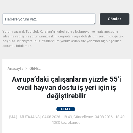
Gönder
Yorum yazarak Topluluk Kuralları’nı kabul etmiş bulunuyor ve mutajans.com
sitesine yaptığınız yorumunuzla ilgili doğrudan veya dolaylı tüm sorumluluğu tek
başınıza üstleniyorsunuz. Yazılan tüm yorumlardan site yönetimi hiçbir şekilde
sorumlu tutulamaz.
Anasayfa
GENEL
Avrupa’daki çalışanların yüzde 55’i
evcil hayvan dostu iş yeri için iş
değiştirebilir
GENEL
(MA) - MUTAJANS | 04.08.2026 - 18:49, Güncelleme: 04.08.2026 - 18:49
1030 kez okundu.