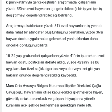
kişinin katılımıyla gerçekleştirilen araştırmada, çalışanların
yüzde 55’inin evcil hayvanını işe getirebileceği bir iş yeri için iş
değiştirmeyi değerlendirebileceği belirlendi.
Araştırmaya katılanların yüzde 81’i evcil hayvanların iş yerinde
daha rahat bir atmosfer oluşturduğunu belirtirken, yüzde 36’sı
hayvan dostu uygulamaları geleneksel yan haklardan daha
öncelikli gördüğünü bildirdi.
18-24 yaş grubundaki çalışanların yüzde 41’inin iş ararken evcil
hayvan dostu politikaları dikkate aldığı, yüzde 42’sinin ise bu
uygulamaları özel sağlık sigortası veya ebeveyn izni gibi yan
hakların önünde değerlendirebildiği kaydedildi.
Mars Orta Avrasya Bölgesi Kurumsal İlişkiler Direktörü Çağla
Çavuşoğlu, hayvanların ofise kabul edildiği işletmelerde hijyen,
güvenlik, ortak sorumluluk ve çalışan ihtiyaçlarına yönelik
kuralların açık şekilde belirlenmesi gerektiğini ifade etti.