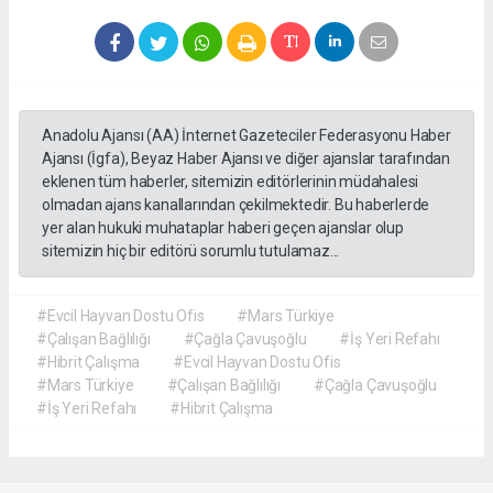
Anadolu Ajansı (AA) İnternet Gazeteciler Federasyonu Haber
Ajansı (İgfa), Beyaz Haber Ajansı ve diğer ajanslar tarafından
eklenen tüm haberler, sitemizin editörlerinin müdahalesi
olmadan ajans kanallarından çekilmektedir. Bu haberlerde
yer alan hukuki muhataplar haberi geçen ajanslar olup
sitemizin hiç bir editörü sorumlu tutulamaz...
#Evcil Hayvan Dostu Ofis
#Mars Türkiye
#Çalışan Bağlılığı
#Çağla Çavuşoğlu
#İş Yeri Refahı
#Hibrit Çalışma
#Evcil Hayvan Dostu Ofis
#Mars Türkiye
#Çalışan Bağlılığı
#Çağla Çavuşoğlu
#İş Yeri Refahı
#Hibrit Çalışma