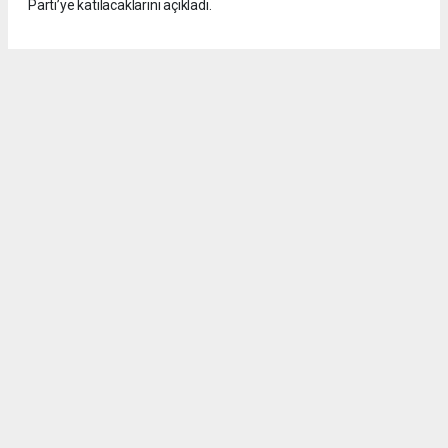
Parti’ye katılacaklarını açıkladı.
5
/6
CHP Mut İlçe Başkanı Abdurrahman Günay, yönetim kurulu
üyeleri ve çok sayıda partiliyle CHP’den istifa ederek Yeni