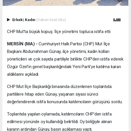
Erkek
|
Kadın
(Haberi Sesli Oku)
CHP Mut’ta büyük kopuş: İlçe yönetimi topluca istifa etti
MERSİN (MA) -
Cumhuriyet Halk Partisi (CHP) Mut İlçe
Başkanı Abdurrahman Günay, ilçe yönetimi, kadın kolları
yöneticileri ve çok sayıda partiliyle birlikte CHP’den istifa ederek
Özgür Özel’in genel başkanlığındaki Yeni Parti’ye katılma kararı
aldıklarını açıkladı.
CHP Mut İlçe Başkanlığı binasında düzenlenen toplantıda
partililere hitap eden Günay, yaşanan siyasi süreci
değerlendirerek istifa konusunda katılımcıların görüşünü sordu.
Toplantıda yapılan oylamada, katılımcıların CHP’den istifa
edilmesi yönünde oy kullandığı belirtildi. Oy birliğiyle alınan
kararın ardından Günay, basın açıklaması yaptı.