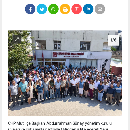
1
/6
CHP Mut İlçe Başkanı Abdurrahman Günay, yönetim kurulu
üyeleri ve çok sayıda partiliyle CHP’den istifa ederek Yeni