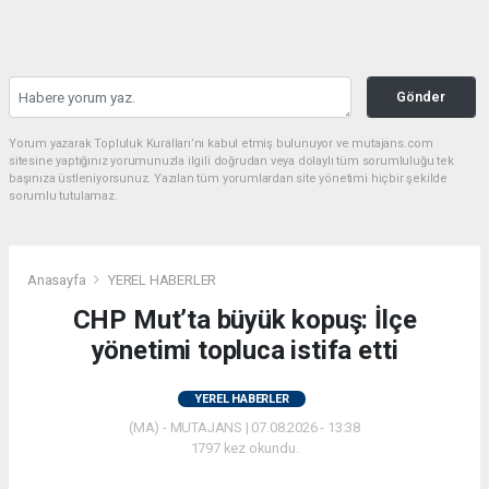
Gönder
Yorum yazarak Topluluk Kuralları’nı kabul etmiş bulunuyor ve mutajans.com
sitesine yaptığınız yorumunuzla ilgili doğrudan veya dolaylı tüm sorumluluğu tek
başınıza üstleniyorsunuz. Yazılan tüm yorumlardan site yönetimi hiçbir şekilde
sorumlu tutulamaz.
Anasayfa
YEREL HABERLER
CHP Mut’ta büyük kopuş: İlçe
yönetimi topluca istifa etti
YEREL HABERLER
(MA) - MUTAJANS | 07.08.2026 - 13:38
1797 kez okundu.