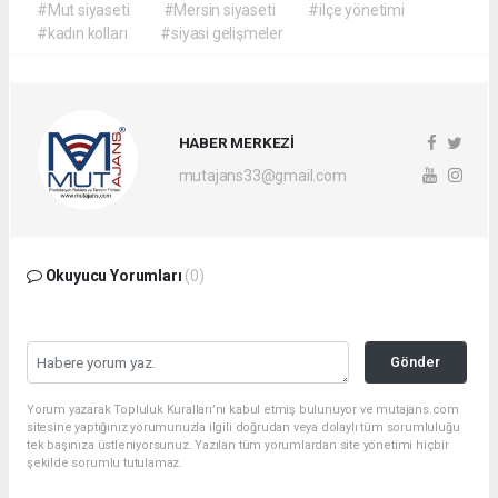
#Mut siyaseti
#Mersin siyaseti
#ilçe yönetimi
#kadın kolları
#siyasi gelişmeler
HABER MERKEZİ
mutajans33@gmail.com
Okuyucu Yorumları
(0)
Gönder
Yorum yazarak Topluluk Kuralları’nı kabul etmiş bulunuyor ve mutajans.com
sitesine yaptığınız yorumunuzla ilgili doğrudan veya dolaylı tüm sorumluluğu
tek başınıza üstleniyorsunuz. Yazılan tüm yorumlardan site yönetimi hiçbir
şekilde sorumlu tutulamaz.