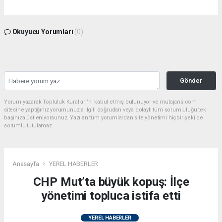
Okuyucu Yorumları
(0)
Gönder
Yorum yazarak Topluluk Kuralları’nı kabul etmiş bulunuyor ve mutajans.com
sitesine yaptığınız yorumunuzla ilgili doğrudan veya dolaylı tüm sorumluluğu tek
başınıza üstleniyorsunuz. Yazılan tüm yorumlardan site yönetimi hiçbir şekilde
sorumlu tutulamaz.
Anasayfa
YEREL HABERLER
CHP Mut’ta büyük kopuş: İlçe
yönetimi topluca istifa etti
YEREL HABERLER