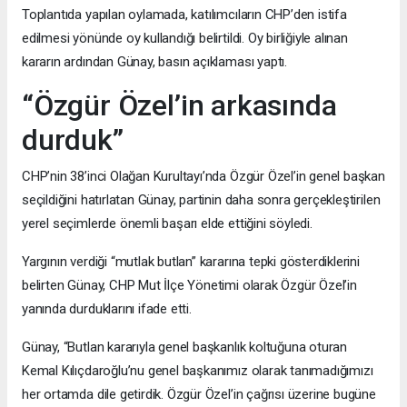
Toplantıda yapılan oylamada, katılımcıların CHP’den istifa
edilmesi yönünde oy kullandığı belirtildi. Oy birliğiyle alınan
kararın ardından Günay, basın açıklaması yaptı.
“Özgür Özel’in arkasında
durduk”
CHP’nin 38’inci Olağan Kurultayı’nda Özgür Özel’in genel başkan
seçildiğini hatırlatan Günay, partinin daha sonra gerçekleştirilen
yerel seçimlerde önemli başarı elde ettiğini söyledi.
Yargının verdiği “mutlak butlan” kararına tepki gösterdiklerini
belirten Günay, CHP Mut İlçe Yönetimi olarak Özgür Özel’in
yanında durduklarını ifade etti.
Günay, “Butlan kararıyla genel başkanlık koltuğuna oturan
Kemal Kılıçdaroğlu’nu genel başkanımız olarak tanımadığımızı
her ortamda dile getirdik. Özgür Özel’in çağrısı üzerine bugüne