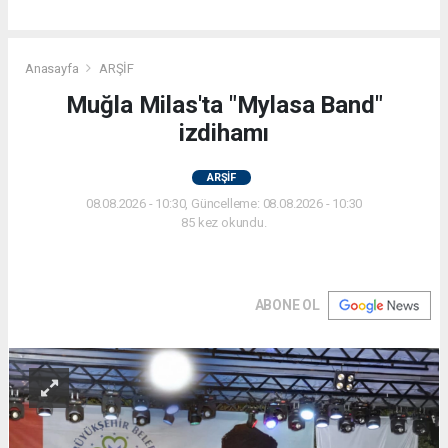
Anasayfa
ARŞİF
Muğla Milas'ta "Mylasa Band"
izdihamı
ARŞİF
08.08.2026 - 10:30, Güncelleme: 08.08.2026 - 10:30
85 kez okundu.
ABONE OL