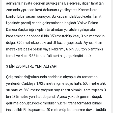
adımlarla hayata geçiren Büyükşehir Belediyesi, diğer taraftan
zamanla yıpranan kent dokusunu yenileyerek Kocaelililere
konforlu bir yaşam sunuyor. Bu kapsamda Büyükşehir, İzmit
ilçesinde prestij cadde çalışmalarına başladı. Yol ve Bakım
Dairesi Başkanlığı ekipleri tarafından yürütülen çalışmalar
kapsamında caddede 8 bin 350 metreküp kazı, 3 bin metreküp
dolgu, 890 metreküp eski asfalt kazısı yapılacak. Ayrıca 4 bin
metrekare baskı beton yaya kaldırımı, 6 bin 780 ton plentmiks
temel ve 4 bin 955 ton asfalt serimi gerçekleştirilecek.
3 BİN 285 METRE YENİ ALTYAPI
Çalışmalar doğrultusunda caddenin altyapısı da tamamen
yenilendi. Caddeye 1.925 metre içme suyu hattı, 500 metre atık
su hattı ve 860 metre yağmur suyu hattı olmak üzere toplam 3
bin 285 metre yeni hat döşendi. Ayrıca yüksek gerilimi düşük
gerilime dönüştürecek modüler hücreli transformatör binası
inşa edildi. Bu kapsamda 40 metreküp betonarme duvar örüldü