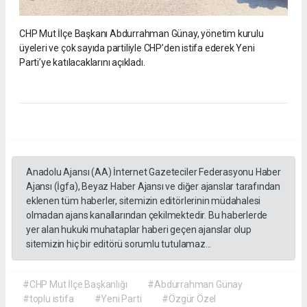
CHP Mut İlçe Başkanı Abdurrahman Günay, yönetim kurulu
üyeleri ve çok sayıda partiliyle CHP’den istifa ederek Yeni
Parti’ye katılacaklarını açıkladı.
Anadolu Ajansı (AA) İnternet Gazeteciler Federasyonu Haber
Ajansı (İgfa), Beyaz Haber Ajansı ve diğer ajanslar tarafından
eklenen tüm haberler, sitemizin editörlerinin müdahalesi
olmadan ajans kanallarından çekilmektedir. Bu haberlerde
yer alan hukuki muhataplar haberi geçen ajanslar olup
sitemizin hiç bir editörü sorumlu tutulamaz...
#CHP Mut İlçe Başkanlığı
#Abdurrahman Günay
#toplu istifa
#Yeni Parti
#Özgür Özel