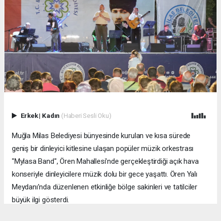
Erkek
|
Kadın
(Haberi Sesli Oku)
Muğla Milas Belediyesi bünyesinde kurulan ve kısa sürede
geniş bir dinleyici kitlesine ulaşan popüler müzik orkestrası
"Mylasa Band", Ören Mahallesi’nde gerçekleştirdiği açık hava
konseriyle dinleyicilere müzik dolu bir gece yaşattı. Ören Yalı
Meydanı’nda düzenlenen etkinliğe bölge sakinleri ve tatilciler
büyük ilgi gösterdi.
MUĞLA (İGFA) - ​Zengin repertuvarıyla sahne alan Mylasa Band;