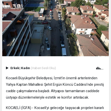
Erkek
|
Kadın
(Haberi Sesli Oku)
Kocaeli Büyükşehir Belediyesi, İzmit’in önemli arterlerinden
Yahya Kaptan Mahallesi Şehit Ergün Köncü Caddesi’nde prestij
cadde çalışmalarına başladı. Altyapısı tamamlanan caddede
üstyapı düzenlemeleriyle estetik ve konfor artırılacak.
KOCAELİ (İGFA) - Kocaeli’yi geleceğe taşıyacak projeleri kararlı