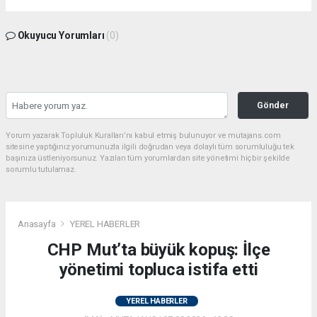
Okuyucu Yorumları
(0)
Gönder
Yorum yazarak Topluluk Kuralları’nı kabul etmiş bulunuyor ve mutajans.com
sitesine yaptığınız yorumunuzla ilgili doğrudan veya dolaylı tüm sorumluluğu tek
başınıza üstleniyorsunuz. Yazılan tüm yorumlardan site yönetimi hiçbir şekilde
sorumlu tutulamaz.
Anasayfa
YEREL HABERLER
CHP Mut’ta büyük kopuş: İlçe
yönetimi topluca istifa etti
YEREL HABERLER