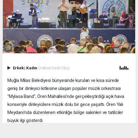
Erkek
|
Kadın
(Haberi Sesli Oku)
Muğla Milas Belediyesi bünyesinde kurulan ve kısa sürede
geniş bir dinleyici kitlesine ulaşan popüler müzik orkestrası
"Mylasa Band", Ören Mahallesi’nde gerçekleştirdiği açık hava
konseriyle dinleyicilere müzik dolu bir gece yaşattı. Ören Yalı
Meydanı’nda düzenlenen etkinliğe bölge sakinleri ve tatilciler
büyük ilgi gösterdi.
MUĞLA (İGFA) - ​Zengin repertuvarıyla sahne alan Mylasa Band;