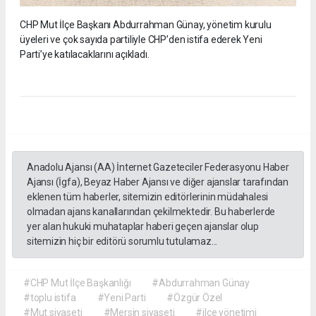
CHP Mut İlçe Başkanı Abdurrahman Günay, yönetim kurulu
üyeleri ve çok sayıda partiliyle CHP’den istifa ederek Yeni
Parti’ye katılacaklarını açıkladı.
Anadolu Ajansı (AA) İnternet Gazeteciler Federasyonu Haber
Ajansı (İgfa), Beyaz Haber Ajansı ve diğer ajanslar tarafından
eklenen tüm haberler, sitemizin editörlerinin müdahalesi
olmadan ajans kanallarından çekilmektedir. Bu haberlerde
yer alan hukuki muhataplar haberi geçen ajanslar olup
sitemizin hiç bir editörü sorumlu tutulamaz...
#CHP Mut İlçe Başkanlığı
#Abdurrahman Günay
#toplu istifa
#Yeni Parti
#Özgür Özel
#Mut siyaseti
#Mersin siyaseti
#ilçe yönetimi