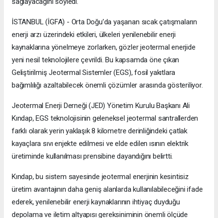
sağlayacağını söyledi.
İSTANBUL (İGFA) - Orta Doğu’da yaşanan sıcak çatışmaların
enerji arzı üzerindeki etkileri, ülkeleri yenilenebilir enerji
kaynaklarına yönelmeye zorlarken, gözler jeotermal enerjide
yeni nesil teknolojilere çevrildi. Bu kapsamda öne çıkan
Geliştirilmiş Jeotermal Sistemler (EGS), fosil yakıtlara
bağımlılığı azaltabilecek önemli çözümler arasında gösteriliyor.
Jeotermal Enerji Derneği (JED) Yönetim Kurulu Başkanı Ali
Kındap, EGS teknolojisinin geleneksel jeotermal santrallerden
farklı olarak yerin yaklaşık 8 kilometre derinliğindeki çatlak
kayaçlara sıvı enjekte edilmesi ve elde edilen ısının elektrik
üretiminde kullanılması prensibine dayandığını belirtti.
Kındap, bu sistem sayesinde jeotermal enerjinin kesintisiz
üretim avantajının daha geniş alanlarda kullanılabileceğini ifade
ederek, yenilenebilir enerji kaynaklarının ihtiyaç duyduğu
depolama ve iletim altyapısı gereksiniminin önemli ölçüde