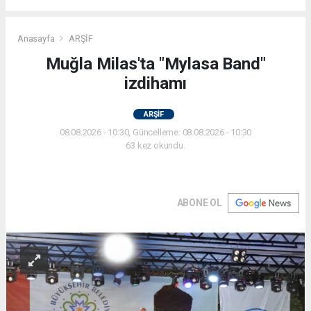
Anasayfa
ARŞİF
Muğla Milas'ta "Mylasa Band"
izdihamı
ARŞİF
08.08.2026 - 10:30, Güncelleme: 08.08.2026 - 10:30
63 kez okundu.
ABONE OL