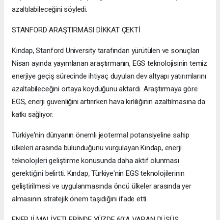
azaltılabileceğini söyledi.
STANFORD ARAŞTIRMASI DİKKAT ÇEKTİ
Kındap, Stanford University tarafından yürütülen ve sonuçları
Nisan ayında yayımlanan araştırmanın, EGS teknolojisinin temiz
enerjiye geçiş sürecinde ihtiyaç duyulan dev altyapı yatırımlarını
azaltabileceğini ortaya koyduğunu aktardı. Araştırmaya göre
EGS, enerji güvenliğini artırırken hava kirliliğinin azaltılmasına da
katkı sağlıyor.
Türkiye'nin dünyanın önemli jeotermal potansiyeline sahip
ülkeleri arasında bulunduğunu vurgulayan Kındap, enerji
teknolojileri geliştirme konusunda daha aktif olunması
gerektiğini belirtti. Kındap, Türkiye'nin EGS teknolojilerinin
geliştirilmesi ve uygulanmasında öncü ülkeler arasında yer
almasının stratejik önem taşıdığını ifade etti.
ENERJİ MALİYETLERİNDE YÜZDE 60'A VARAN DÜŞÜŞ