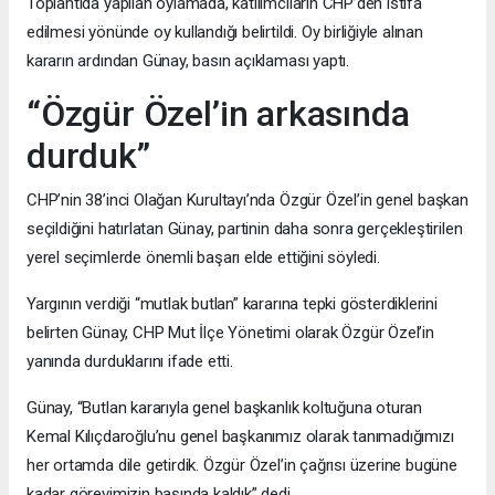
Toplantıda yapılan oylamada, katılımcıların CHP’den istifa
edilmesi yönünde oy kullandığı belirtildi. Oy birliğiyle alınan
kararın ardından Günay, basın açıklaması yaptı.
“Özgür Özel’in arkasında
durduk”
CHP’nin 38’inci Olağan Kurultayı’nda Özgür Özel’in genel başkan
seçildiğini hatırlatan Günay, partinin daha sonra gerçekleştirilen
yerel seçimlerde önemli başarı elde ettiğini söyledi.
Yargının verdiği “mutlak butlan” kararına tepki gösterdiklerini
belirten Günay, CHP Mut İlçe Yönetimi olarak Özgür Özel’in
yanında durduklarını ifade etti.
Günay, “Butlan kararıyla genel başkanlık koltuğuna oturan
Kemal Kılıçdaroğlu’nu genel başkanımız olarak tanımadığımızı
her ortamda dile getirdik. Özgür Özel’in çağrısı üzerine bugüne
kadar görevimizin başında kaldık” dedi.