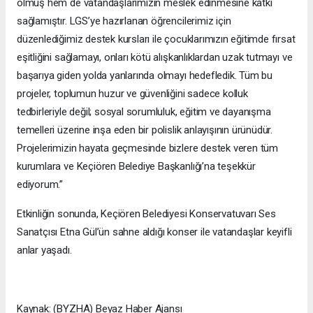
olmuş hem de vatandaşlarımızın meslek edinmesine katkı
sağlamıştır. LGS’ye hazırlanan öğrencilerimiz için
düzenlediğimiz destek kursları ile çocuklarımızın eğitimde fırsat
eşitliğini sağlamayı, onları kötü alışkanlıklardan uzak tutmayı ve
başarıya giden yolda yanlarında olmayı hedefledik. Tüm bu
projeler, toplumun huzur ve güvenliğini sadece kolluk
tedbirleriyle değil; sosyal sorumluluk, eğitim ve dayanışma
temelleri üzerine inşa eden bir polislik anlayışının ürünüdür.
Projelerimizin hayata geçmesinde bizlere destek veren tüm
kurumlara ve Keçiören Belediye Başkanlığı’na teşekkür
ediyorum.”
Etkinliğin sonunda, Keçiören Belediyesi Konservatuvarı Ses
Sanatçısı Etna Gül’ün sahne aldığı konser ile vatandaşlar keyifli
anlar yaşadı.
Kaynak: (BYZHA) Beyaz Haber Ajansı