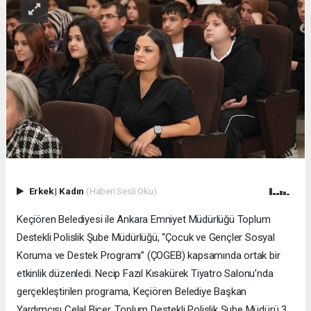
Erkek
|
Kadın
(Haberi Sesli Oku)
Keçiören Belediyesi ile Ankara Emniyet Müdürlüğü Toplum
Destekli Polislik Şube Müdürlüğü, “Çocuk ve Gençler Sosyal
Koruma ve Destek Programı” (ÇOGEB) kapsamında ortak bir
etkinlik düzenledi. Necip Fazıl Kısakürek Tiyatro Salonu’nda
gerçekleştirilen programa, Keçiören Belediye Başkan
Yardımcısı Celal Biçer, Toplum Destekli Polislik Şube Müdürü 3.