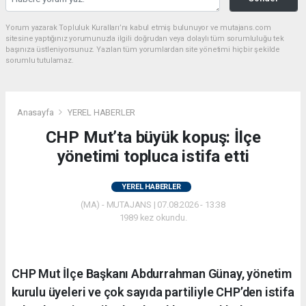
Yorum yazarak Topluluk Kuralları’nı kabul etmiş bulunuyor ve mutajans.com
sitesine yaptığınız yorumunuzla ilgili doğrudan veya dolaylı tüm sorumluluğu tek
başınıza üstleniyorsunuz. Yazılan tüm yorumlardan site yönetimi hiçbir şekilde
sorumlu tutulamaz.
Anasayfa
YEREL HABERLER
CHP Mut’ta büyük kopuş: İlçe
yönetimi topluca istifa etti
YEREL HABERLER
(MA) - MUTAJANS | 07.08.2026 - 13:38
1989 kez okundu.
CHP Mut İlçe Başkanı Abdurrahman Günay, yönetim
kurulu üyeleri ve çok sayıda partiliyle CHP’den istifa