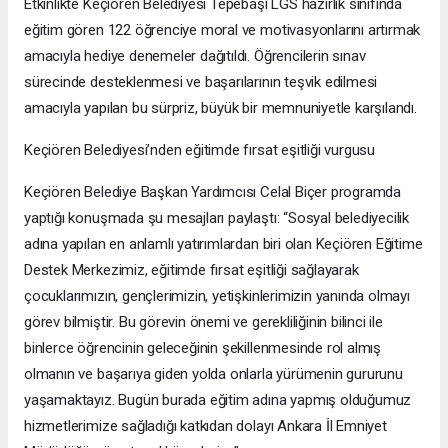
Etkinlikte Keçiören Belediyesi Tepebaşı LGS hazırlık sınıfında
eğitim gören 122 öğrenciye moral ve motivasyonlarını artırmak
amacıyla hediye denemeler dağıtıldı. Öğrencilerin sınav
sürecinde desteklenmesi ve başarılarının teşvik edilmesi
amacıyla yapılan bu sürpriz, büyük bir memnuniyetle karşılandı.
Keçiören Belediyesi’nden eğitimde fırsat eşitliği vurgusu
Keçiören Belediye Başkan Yardımcısı Celal Biçer programda
yaptığı konuşmada şu mesajları paylaştı: “Sosyal belediyecilik
adına yapılan en anlamlı yatırımlardan biri olan Keçiören Eğitime
Destek Merkezimiz, eğitimde fırsat eşitliği sağlayarak
çocuklarımızın, gençlerimizin, yetişkinlerimizin yanında olmayı
görev bilmiştir. Bu görevin önemi ve gerekliliğinin bilinci ile
binlerce öğrencinin geleceğinin şekillenmesinde rol almış
olmanın ve başarıya giden yolda onlarla yürümenin gururunu
yaşamaktayız. Bugün burada eğitim adına yapmış olduğumuz
hizmetlerimize sağladığı katkıdan dolayı Ankara İl Emniyet