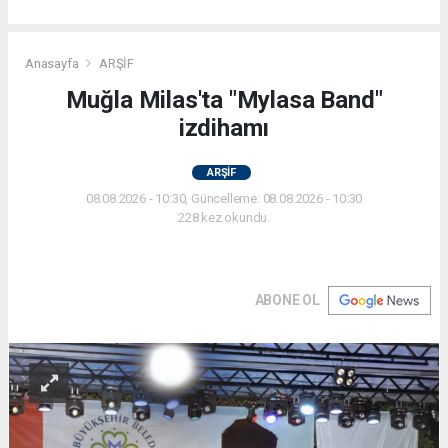
Anasayfa
ARŞİF
Muğla Milas'ta "Mylasa Band"
izdihamı
ARŞİF
08.08.2026 - 10:30, Güncelleme: 08.08.2026 - 10:30
228 kez okundu.
ABONE OL