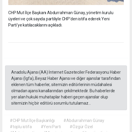
CHP Mut İlçe Başkanı Abdurrahman Günay, yönetim kurulu
üyeleri ve çok sayıda partiliyle CHP’den istifa ederek Yeni
Parti’ye katılacaklarını açıkladı.
Anadolu Ajansı (AA) İnternet Gazeteciler Federasyonu Haber
Ajansı (İgfa), Beyaz Haber Ajansı ve diğer ajanslar tarafından
eklenen tüm haberler, sitemizin editörlerinin müdahalesi
olmadan ajans kanallarından çekilmektedir. Bu haberlerde
yer alan hukuki muhataplar haberi geçen ajanslar olup
sitemizin hiç bir editörü sorumlu tutulamaz...
#CHP Mut İlçe Başkanlığı
#Abdurrahman Günay
#toplu istifa
#Yeni Parti
#Özgür Özel