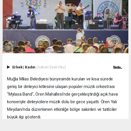
Erkek
|
Kadın
(Haberi Sesli Oku)
Muğla Milas Belediyesi bünyesinde kurulan ve kısa sürede
geniş bir dinleyici kitlesine ulaşan popüler müzik orkestrası
"Mylasa Band", Ören Mahallesi’nde gerçekleştirdiği açık hava
konseriyle dinleyicilere müzik dolu bir gece yaşattı. Ören Yalı
Meydanı’nda düzenlenen etkinliğe bölge sakinleri ve tatilciler
büyük ilgi gösterdi.
MUĞLA (İGFA) - ​Zengin repertuvarıyla sahne alan Mylasa Band;