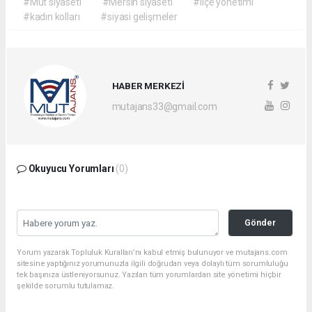
#Mut siyaseti
#Mersin siyaseti
#ilçe yönetimi
#kadın kolları
#siyasi gelişmeler
HABER MERKEZİ
mutajans33@gmail.com
Okuyucu Yorumları
(0)
Gönder
Yorum yazarak Topluluk Kuralları’nı kabul etmiş bulunuyor ve mutajans.com
sitesine yaptığınız yorumunuzla ilgili doğrudan veya dolaylı tüm sorumluluğu
tek başınıza üstleniyorsunuz. Yazılan tüm yorumlardan site yönetimi hiçbir
şekilde sorumlu tutulamaz.