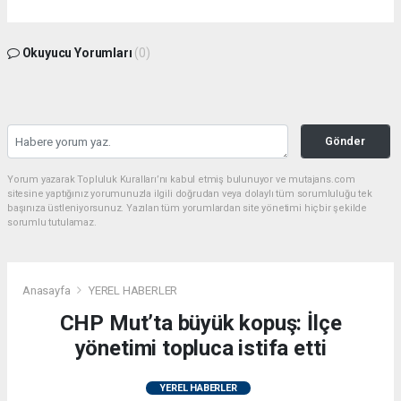
Okuyucu Yorumları
(0)
Gönder
Yorum yazarak Topluluk Kuralları’nı kabul etmiş bulunuyor ve mutajans.com
sitesine yaptığınız yorumunuzla ilgili doğrudan veya dolaylı tüm sorumluluğu tek
başınıza üstleniyorsunuz. Yazılan tüm yorumlardan site yönetimi hiçbir şekilde
sorumlu tutulamaz.
Anasayfa
YEREL HABERLER
CHP Mut’ta büyük kopuş: İlçe
yönetimi topluca istifa etti
YEREL HABERLER