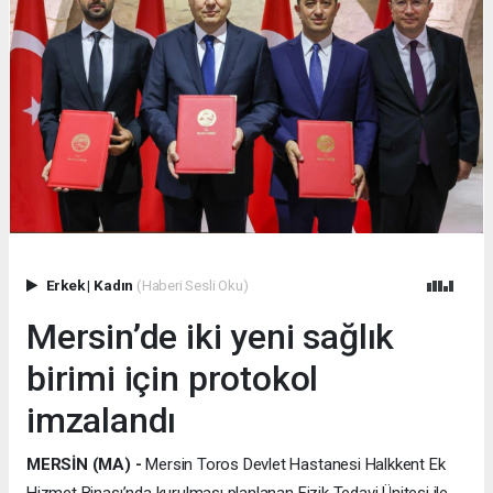
Erkek
|
Kadın
(Haberi Sesli Oku)
Mersin’de iki yeni sağlık
birimi için protokol
imzalandı
MERSİN (MA) -
Mersin Toros Devlet Hastanesi Halkkent Ek
Hizmet Binası’nda kurulması planlanan Fizik Tedavi Ünitesi ile