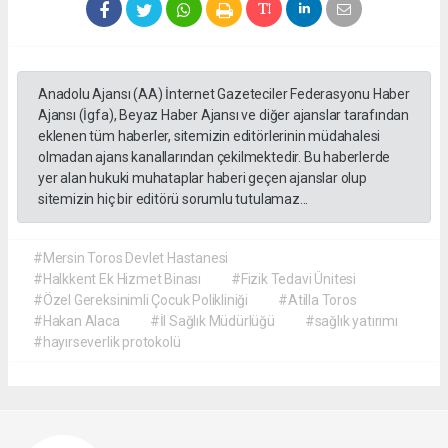
Anadolu Ajansı (AA) İnternet Gazeteciler Federasyonu Haber
Ajansı (İgfa), Beyaz Haber Ajansı ve diğer ajanslar tarafından
eklenen tüm haberler, sitemizin editörlerinin müdahalesi
olmadan ajans kanallarından çekilmektedir. Bu haberlerde
yer alan hukuki muhataplar haberi geçen ajanslar olup
sitemizin hiç bir editörü sorumlu tutulamaz...
#Mersin Toros Devlet Hastanesi
#Halkkent Ek Hizmet Binası
#Fizik Tedavi Ünitesi
#Özel Gereksinimli Çocuk Polikliniği
#Atilla Toros
#Hakan Alaca
#İl Sağlık Müdürlüğü
#sağlık yatırımı
#hayırseverlik protokolü