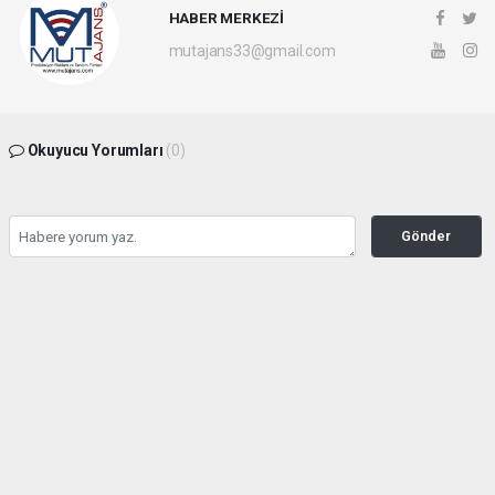
HABER MERKEZİ
mutajans33@gmail.com
Okuyucu Yorumları
(0)
Gönder
Yorum yazarak Topluluk Kuralları’nı kabul etmiş bulunuyor ve mutajans.com
sitesine yaptığınız yorumunuzla ilgili doğrudan veya dolaylı tüm sorumluluğu tek
başınıza üstleniyorsunuz. Yazılan tüm yorumlardan site yönetimi hiçbir şekilde
sorumlu tutulamaz.
haber paketi
haber scripti
haber yazılımı
Tüm hakları saklı tutulmaktadır.Copyright 2026©