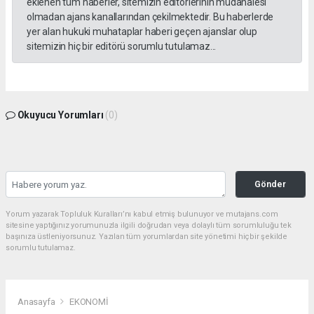
eklenen tüm haberler, sitemizin editörlerinin müdahalesi
olmadan ajans kanallarından çekilmektedir. Bu haberlerde
yer alan hukuki muhataplar haberi geçen ajanslar olup
sitemizin hiç bir editörü sorumlu tutulamaz...
Okuyucu Yorumları
(0)
Gönder
Yorum yazarak Topluluk Kuralları’nı kabul etmiş bulunuyor ve mutajans.com
sitesine yaptığınız yorumunuzla ilgili doğrudan veya dolaylı tüm sorumluluğu tek
başınıza üstleniyorsunuz. Yazılan tüm yorumlardan site yönetimi hiçbir şekilde
sorumlu tutulamaz.
Anasayfa
EKONOMİ