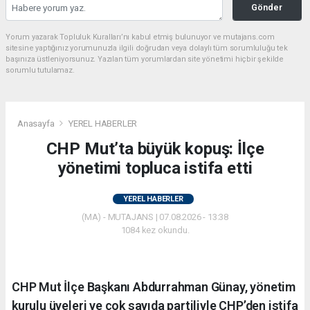
Gönder
Yorum yazarak Topluluk Kuralları’nı kabul etmiş bulunuyor ve mutajans.com
sitesine yaptığınız yorumunuzla ilgili doğrudan veya dolaylı tüm sorumluluğu tek
başınıza üstleniyorsunuz. Yazılan tüm yorumlardan site yönetimi hiçbir şekilde
sorumlu tutulamaz.
Anasayfa
YEREL HABERLER
CHP Mut’ta büyük kopuş: İlçe
yönetimi topluca istifa etti
YEREL HABERLER
(MA) - MUTAJANS | 07.08.2026 - 13:38
1084 kez okundu.
CHP Mut İlçe Başkanı Abdurrahman Günay, yönetim
kurulu üyeleri ve çok sayıda partiliyle CHP’den istifa