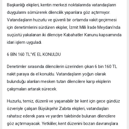
Başkanlığı ekipleri, kentin merkezi noktalarında vatandaşların
duygularını sömürerek dilencilik yapanlara göz açtırmıyor.
Vatandaşların huzurlu ve güvenli bir ortamda vakit geçirmesi
için denetimlerini sürdüren ekipler, İzmit Milli İrade Meydanı’nda
suçüstü yakalanan iki dilenciye Kabahatler Kanunu kapsamında
idari işlem uyguladı.
6 BİN 160 TL’YE EL KONULDU
Denetimler sırasında dilencilerin üzerinden çıkan 6 bin 160 TL
nakit paraya da el konuldu. Vatandaşların yoğun olarak
bulunduğu alanları mesken tutan dilencilere karşı ekiplerin
çalışmaları artarak sürecek.
Huzurlu, temiz, düzenli ve yaşanabilir bir kent için gece gündüz
özveriyle çalışan Büyükşehir Zabıta ekipleri, vatandaşları
rahatsız ederek para ve yardım talebinde bulunan dilencilere
göz açtırmayacak. Yetkililer, kent düzenini bozan davranışlara