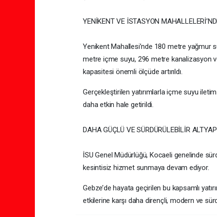
YENİKENT VE İSTASYON MAHALLELERİ’NDE
Yenikent Mahallesi’nde 180 metre yağmur su
metre içme suyu, 296 metre kanalizasyon ve
kapasitesi önemli ölçüde artırıldı.
Gerçekleştirilen yatırımlarla içme suyu ilet
daha etkin hale getirildi.
DAHA GÜÇLÜ VE SÜRDÜRÜLEBİLİR ALTYAP
İSU Genel Müdürlüğü, Kocaeli genelinde sürdü
kesintisiz hizmet sunmaya devam ediyor.
Gebze’de hayata geçirilen bu kapsamlı yatırıml
etkilerine karşı daha dirençli, modern ve sürdü