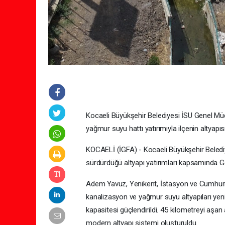
Kocaeli Büyükşehir Belediyesi İSU Genel Mü
yağmur suyu hattı yatırımıyla ilçenin altyapıs
KOCAELİ (İGFA) - Kocaeli Büyükşehir Belediy
sürdürdüğü altyapı yatırımları kapsamında G
Adem Yavuz, Yenikent, İstasyon ve Cumhuriye
kanalizasyon ve yağmur suyu altyapıları yeni
kapasitesi güçlendirildi. 45 kilometreyi aşan
modern altyapı sistemi oluşturuldu.