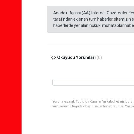
Anadolu Ajansı (AA) İnternet Gazeteciler Fe
tarafından eklenen tüm haberler, sitemizin 
haberlerde yer alan hukuki muhataplar haberi
Okuyucu Yorumları
(0)
Yorum yazarak Topluluk Kuralları’nı kabul etmiş bulun
tüm sorumluluğu tek başınıza üstleniyorsunuz. Yazıla