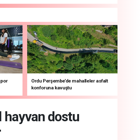
spor
Ordu Perşembe’de mahalleler asfalt
konforuna kavuştu
il hayvan dostu
r