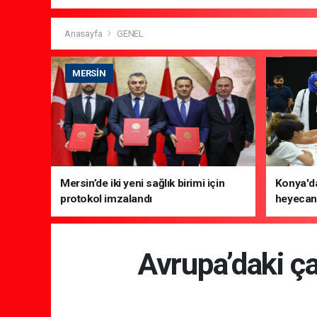
Anasayfa
GENEL
MERSIN
Mersin’de iki yeni sağlık birimi için
Konya'da
protokol imzalandı
heyecanı
Avrupa’daki ça