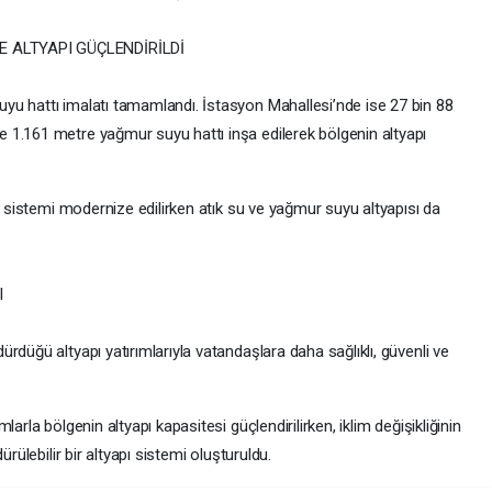
 ALTYAPI GÜÇLENDİRİLDİ
yu hattı imalatı tamamlandı. İstasyon Mahallesi’nde ise 27 bin 88
 1.161 metre yağmur suyu hattı inşa edilerek bölgenin altyapı
im sistemi modernize edilirken atık su ve yağmur suyu altyapısı da
I
rdüğü altyapı yatırımlarıyla vatandaşlara daha sağlıklı, güvenli ve
arla bölgenin altyapı kapasitesi güçlendirilirken, iklim değişikliğinin
rülebilir bir altyapı sistemi oluşturuldu.