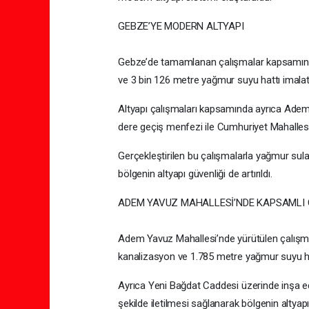
GEBZE’YE MODERN ALTYAPI
Gebze’de tamamlanan çalışmalar kapsamınd
ve 3 bin 126 metre yağmur suyu hattı imalatı 
Altyapı çalışmaları kapsamında ayrıca Adem
dere geçiş menfezi ile Cumhuriyet Mahallesi
Gerçekleştirilen bu çalışmalarla yağmur suları
bölgenin altyapı güvenliği de artırıldı.
ADEM YAVUZ MAHALLESİ’NDE KAPSAMLI
Adem Yavuz Mahallesi’nde yürütülen çalışm
kanalizasyon ve 1.785 metre yağmur suyu ha
Ayrıca Yeni Bağdat Caddesi üzerinde inşa ed
şekilde iletilmesi sağlanarak bölgenin altyapı