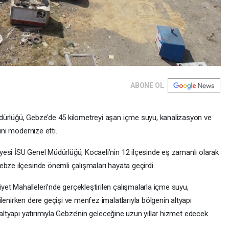
ABONE OL
dürlüğü, Gebze’de 45 kilometreyi aşan içme suyu, kanalizasyon ve
ını modernize etti.
esi İSU Genel Müdürlüğü, Kocaeli’nin 12 ilçesinde eş zamanlı olarak
ebze ilçesinde önemli çalışmaları hayata geçirdi.
t Mahalleleri’nde gerçekleştirilen çalışmalarla içme suyu,
lenirken dere geçişi ve menfez imalatlarıyla bölgenin altyapı
 altyapı yatırımıyla Gebze’nin geleceğine uzun yıllar hizmet edecek