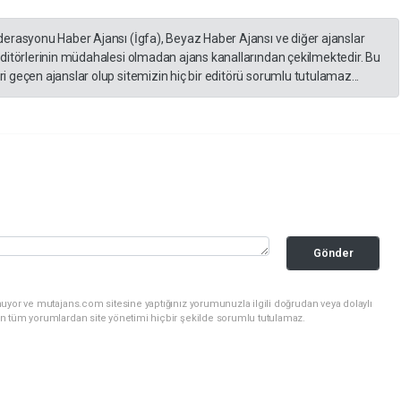
derasyonu Haber Ajansı (İgfa), Beyaz Haber Ajansı ve diğer ajanslar
editörlerinin müdahalesi olmadan ajans kanallarından çekilmektedir. Bu
 geçen ajanslar olup sitemizin hiç bir editörü sorumlu tutulamaz...
Gönder
uyor ve mutajans.com sitesine yaptığınız yorumunuzla ilgili doğrudan veya dolaylı
n tüm yorumlardan site yönetimi hiçbir şekilde sorumlu tutulamaz.