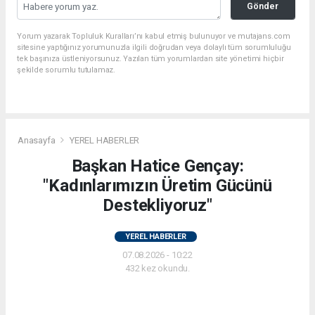
Gönder
Yorum yazarak Topluluk Kuralları’nı kabul etmiş bulunuyor ve mutajans.com
sitesine yaptığınız yorumunuzla ilgili doğrudan veya dolaylı tüm sorumluluğu
tek başınıza üstleniyorsunuz. Yazılan tüm yorumlardan site yönetimi hiçbir
şekilde sorumlu tutulamaz.
Anasayfa
YEREL HABERLER
Başkan Hatice Gençay:
"Kadınlarımızın Üretim Gücünü
Destekliyoruz"
YEREL HABERLER
07.08.2026 - 10:22
432 kez okundu.