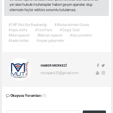
yer alan hukuki muhataplar haberi geçen ajanslar olup
sitemizin hiç bir editörü sorumlu tutulamaz...
#CHP Mut İlçe Başkanlığı
#Abdurrahman Günay
#toplu istifa
#Yeni Parti
#Özgür Özel
#Mut siyaseti
#Mersin siyaseti
#ilçe yönetimi
#kadın kolları
#siyasi gelişmeler
HABER MERKEZİ
mutajans33@gmail.com
Okuyucu Yorumları
(0)