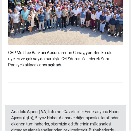
CHP Mut İlçe Başkanı Abdurrahman Günay, yönetim kurulu
üyeleri ve çok sayıda partiliyle CHP’den istifa ederek Yeni
Parti’ye katılacaklarını açıkladı.
Anadolu Ajansı (AA) İnternet Gazeteciler Federasyonu Haber
Ajansı (İgfa), Beyaz Haber Ajansı ve diğer ajanslar tarafından
eklenen tüm haberler, sitemizin editörlerinin müdahalesi
olmadan ajans kanallarından çekilmektedir. Bu haberlerde