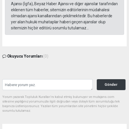
Ajansı (İgfa), Beyaz Haber Ajansı ve diğer ajanslar tarafından
eklenen tüm haberler, sitemizin editörlerinin müdahalesi
olmadan ajans kanallarından çekilmektedir. Bu haberlerde
yer alan hukuki muhataplar haberi geçen ajanslar olup
sitemizin hiç bir editörü sorumlu tutulamaz...
Okuyucu Yorumları
(0)
Gönder
Yorum yazarak Topluluk Kuralları’nı kabul etmiş bulunuyor ve mutajans.com
sitesine yaptığınız yorumunuzla ilgili doğrudan veya dolaylı tüm sorumluluğu tek
başınıza üstleniyorsunuz. Yazılan tüm yorumlardan site yönetimi hiçbir şekilde
sorumlu tutulamaz.