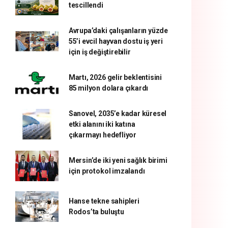
tescillendi
Avrupa’daki çalışanların yüzde
55’i evcil hayvan dostu iş yeri
için iş değiştirebilir
Martı, 2026 gelir beklentisini
85 milyon dolara çıkardı
Sanovel, 2035’e kadar küresel
etki alanını iki katına
çıkarmayı hedefliyor
Mersin’de iki yeni sağlık birimi
için protokol imzalandı
Hanse tekne sahipleri
Rodos’ta buluştu