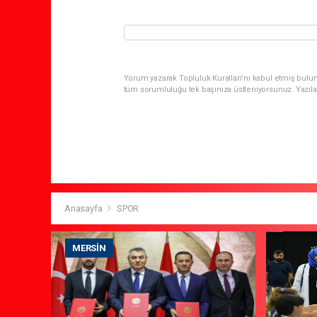
Yorum yazarak Topluluk Kuralları’nı kabul etmiş bulun
tüm sorumluluğu tek başınıza üstleniyorsunuz. Yazıla
Anasayfa
SPOR
MERSIN