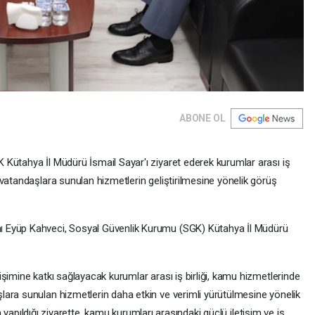
ABONE OL
Kütahya İl Müdürü İsmail Sayar'ı ziyaret ederek kurumlar arası iş
vatandaşlara sunulan hizmetlerin geliştirilmesine yönelik görüş
 Eyüp Kahveci, Sosyal Güvenlik Kurumu (SGK) Kütahya İl Müdürü
şimine katkı sağlayacak kurumlar arası iş birliği, kamu hizmetlerinde
ara sunulan hizmetlerin daha etkin ve verimli yürütülmesine yönelik
nin yapıldığı ziyarette, kamu kurumları arasındaki güçlü iletişim ve iş