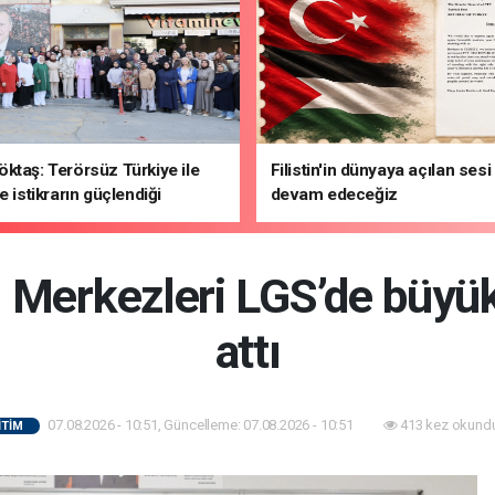
ktaş: Terörsüz Türkiye ile
Filistin'in dünyaya açılan ses
e istikrarın güçlendiği
devam edeceğiz
hedefliyoruz
 Merkezleri LGS’de büyü
attı
07.08.2026 - 10:51, Güncelleme: 07.08.2026 - 10:51
413 kez okundu
İTİM