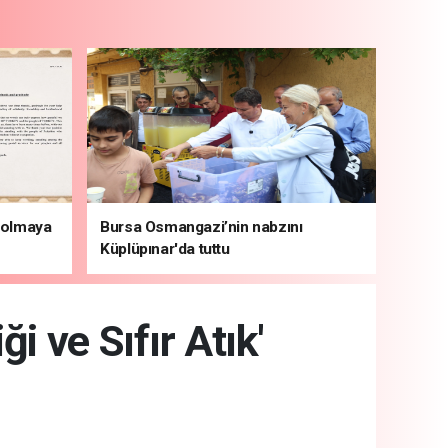
i olmaya
Bursa Osmangazi’nin nabzını
Küplüpınar'da tuttu
i ve Sıfır Atık'