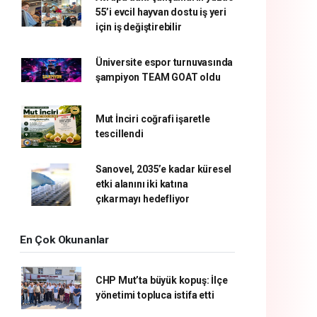
55’i evcil hayvan dostu iş yeri
için iş değiştirebilir
Üniversite espor turnuvasında
şampiyon TEAM GOAT oldu
Mut İnciri coğrafi işaretle
tescillendi
Sanovel, 2035’e kadar küresel
etki alanını iki katına
çıkarmayı hedefliyor
En Çok Okunanlar
CHP Mut’ta büyük kopuş: İlçe
yönetimi topluca istifa etti