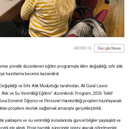
ABONE OL
erine yönelik düzenlenen eğitim programıyla iklim değişikliği, sıfır atık
roje hazırlama becerisi kazandırdı.
işikliği ve Sıfır Atık Müdürlüğü tarafından, Ali Güral Lisesi
ır Atık ve Su Verimliliği Eğitimi” düzenlendi. Program, 2026 Teklif
sa Dönemli Öğrenci ve Personel Hareketliliği projeleri hazırlayacak
kları projelere destek sağlamak amacıyla gerçekleştirildi.
tık yaklaşımı ve su verimliliği konularında güncel bilgiler paylaşıldı ve
leceği ele alındı. Proje hazırlık sürecinde görev alacak öğretmenler,