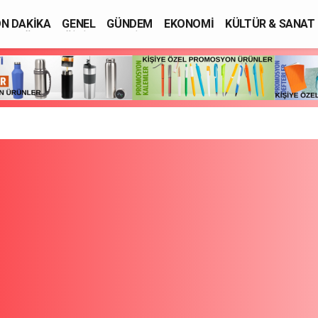
N DAKİKA
GENEL
GÜNDEM
EKONOMİ
KÜLTÜR & SANAT
SAĞLIK
EĞİTİM
ASAYİŞ