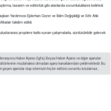
ırma, tasarım ve editörlük gibi alanlarda sorumluluklarını belirledi.
şkan Yardımcısı Ejderhan Gezer ve İklim Değişikliği ve Sıfır Atık
ikaları takdim edildi.
 uluslararası projelere katkı sunan çalışmalarla, sürdürülebilir gelecek
derasyonu Haber Ajansı (İgfa), Beyaz Haber Ajansı ve diğer ajanslar
editörlerinin müdahalesi olmadan ajans kanallarından çekilmektedir. Bu
 geçen ajanslar olup sitemizin hiç bir editörü sorumlu tutulamaz...