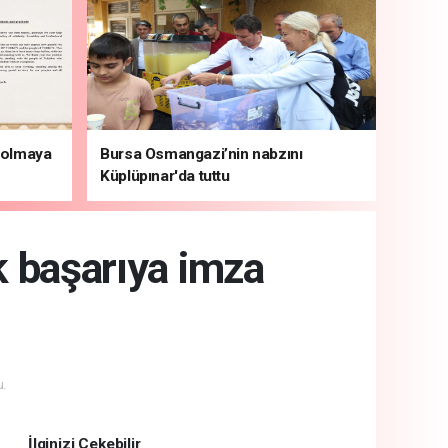
i olmaya
Bursa Osmangazi’nin nabzını
Küplüpınar'da tuttu
k başarıya imza
.
İlginizi Çekebilir