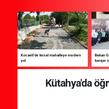
Kocaeli'de kırsal mahalleye modern
Bakan Gö
yol
barışın v
gelecek 
Kütahya'da öğre