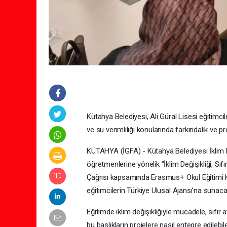
Kütahya Belediyesi, Ali Güral Lisesi eğitimcil
ve su verimliliği konularında farkındalık ve p
KÜTAHYA (İGFA) - Kütahya Belediyesi İklim Değ
öğretmenlerine yönelik “İklim Değişikliği, Sıf
Çağrısı kapsamında Erasmus+ Okul Eğitimi Kı
eğitimcilerin Türkiye Ulusal Ajansı’na sunaca
Eğitimde iklim değişikliğiyle mücadele, sıfır a
bu başlıkların projelere nasıl entegre edilebi