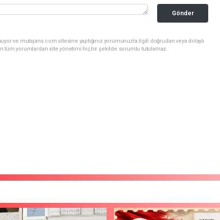
Gönder
uyor ve mutajans.com sitesine yaptığınız yorumunuzla ilgili doğrudan veya dolaylı
n tüm yorumlardan site yönetimi hiçbir şekilde sorumlu tutulamaz.