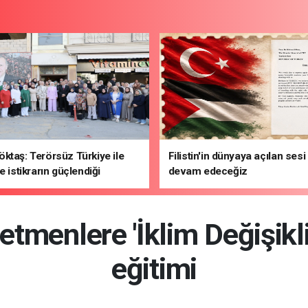
ktaş: Terörsüz Türkiye ile
Filistin'in dünyaya açılan ses
e istikrarın güçlendiği
devam edeceğiz
hedefliyoruz
tmenlere 'İklim Değişikliğ
eğitimi