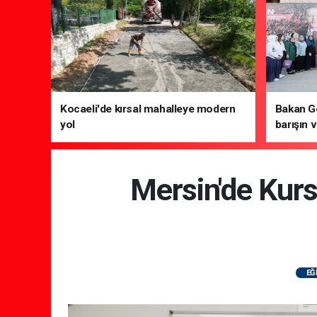
Kocaeli'de kırsal mahalleye modern
Bakan Gö
yol
barışın v
gelecek 
Mersin'de Kurs
EĞ