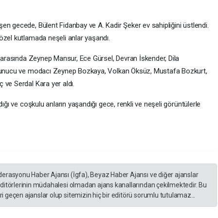
en gecede, Bülent Fidanbay ve A. Kadir Şeker ev sahipliğini üstlendi.
özel kutlamada neşeli anlar yaşandı.
r arasında Zeynep Mansur, Ece Gürsel, Devran İskender, Dila
, sunucu ve modacı Zeynep Bozkaya, Volkan Öksüz, Mustafa Bozkurt,
 ve Serdal Kara yer aldı.
dığı ve coşkulu anların yaşandığı gece, renkli ve neşeli görüntülerle
derasyonu Haber Ajansı (İgfa), Beyaz Haber Ajansı ve diğer ajanslar
editörlerinin müdahalesi olmadan ajans kanallarından çekilmektedir. Bu
 geçen ajanslar olup sitemizin hiç bir editörü sorumlu tutulamaz...