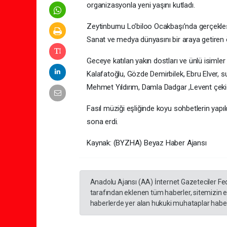
organizasyonla yeni yaşını kutladı.
Zeytinburnu Lo’biloo Ocakbaşı’nda gerçekleş
Sanat ve medya dünyasını bir araya getiren 
Geceye katılan yakın dostları ve ünlü isimle
Kalafatoğlu, Gözde Demirbilek, Ebru Elver
Mehmet Yıldırım, Damla Dadgar ,Levent çekiç
Fasıl müziği eşliğinde koyu sohbetlerin yapıl
sona erdi.
Kaynak: (BYZHA) Beyaz Haber Ajansı
Anadolu Ajansı (AA) İnternet Gazeteciler Fe
tarafından eklenen tüm haberler, sitemizin 
haberlerde yer alan hukuki muhataplar haberi