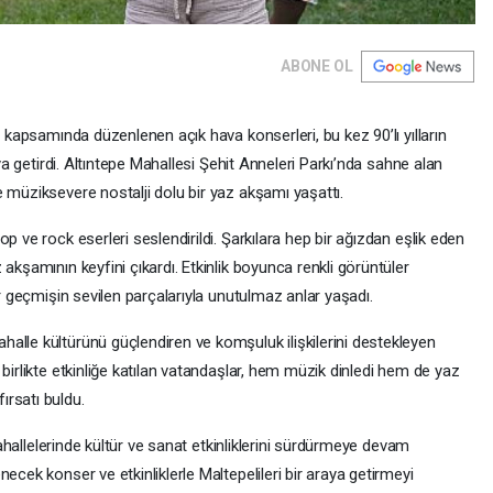
ABONE OL
i kapsamında düzenlenen açık hava konserleri, bu kez 90’lı yılların
aya getirdi. Altıntepe Mahallesi Şehit Anneleri Parkı’nda sahne alan
 müziksevere nostalji dolu bir yaz akşamı yaşattı.
p ve rock eserleri seslendirildi. Şarkılara hep bir ağızdan eşlik eden
akşamının keyfini çıkardı. Etkinlik boyunca renkli görüntüler
ar geçmişin sevilen parçalarıyla unutulmaz anlar yaşadı.
alle kültürünü güçlendiren ve komşuluk ilişkilerini destekleyen
birlikte etkinliğe katılan vatandaşlar, hem müzik dinledi hem de yaz
rsatı buldu.
 mahallelerinde kültür ve sanat etkinliklerini sürdürmeye devam
ecek konser ve etkinliklerle Maltepelileri bir araya getirmeyi