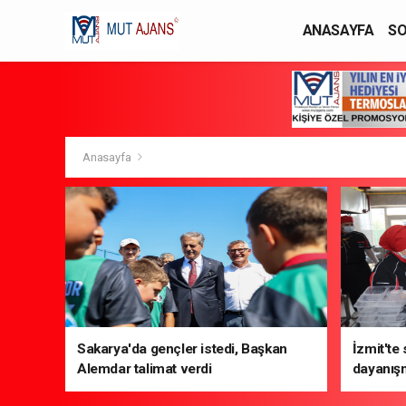
ANASAYFA
SO
YAŞAM / MODA
Anasayfa
Sakarya'da gençler istedi, Başkan
İzmit'te
Alemdar talimat verdi
dayanış