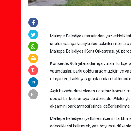
Maltepe Belediyesi tarafından yaz etkinlikler
unutulmaz şarkılarıyla ilçe sakinlerini bir ar
Maltepe Belediyesi Kent Orkestrası, yüzlerce
Konserde, 90’lı yıllara damga vuran Türkçe po
vatandaşlar, parkı doldurarak müziğin ve yaz 
oluşurken, farklı yaş gruplarından katılımcıl
Açık havada düzenlenen ücretsiz konser, mah
sosyal bir buluşmaya da dönüştü. Aileleriyle 
akşamını park atmosferinde değerlendirme fı
Maltepe Belediyesi yetkilileri, ilçenin farklı
edeceklerini belirterek, yaz boyunca düzenlen