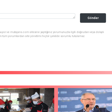
Gönder
uyor ve mutajans.com sitesine yaptığınız yorumunuzla ilgili doğrudan veya dolaylı
n tüm yorumlardan site yönetimi hiçbir şekilde sorumlu tutulamaz.