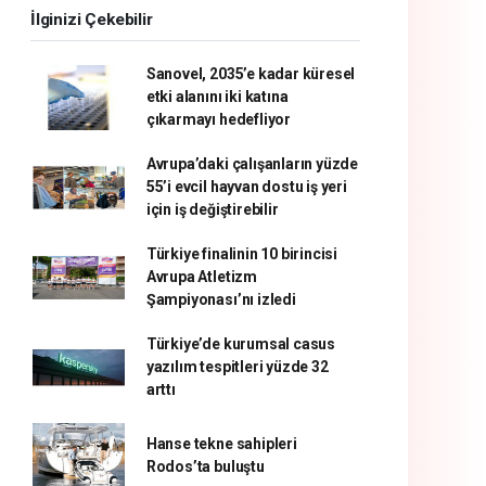
İlginizi Çekebilir
Sanovel, 2035’e kadar küresel
etki alanını iki katına
çıkarmayı hedefliyor
Avrupa’daki çalışanların yüzde
55’i evcil hayvan dostu iş yeri
için iş değiştirebilir
Türkiye finalinin 10 birincisi
Avrupa Atletizm
Şampiyonası’nı izledi
Türkiye’de kurumsal casus
yazılım tespitleri yüzde 32
arttı
Hanse tekne sahipleri
Rodos’ta buluştu