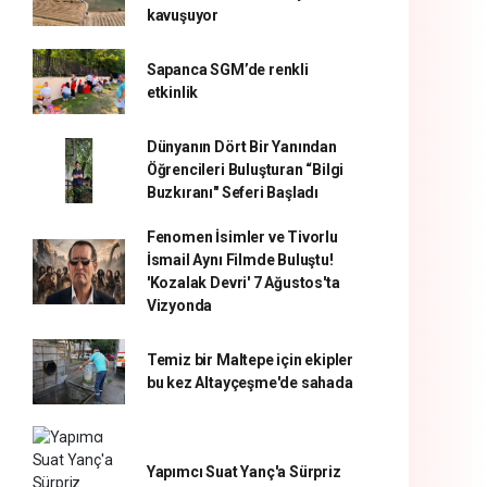
kavuşuyor
Sapanca SGM’de renkli
etkinlik
Dünyanın Dört Bir Yanından
Öğrencileri Buluşturan “Bilgi
Buzkıranı" Seferi Başladı
Fenomen İsimler ve Tivorlu
İsmail Aynı Filmde Buluştu!
'Kozalak Devri' 7 Ağustos'ta
Vizyonda
Temiz bir Maltepe için ekipler
bu kez Altayçeşme'de sahada
Yapımcı Suat Yanç'a Sürpriz