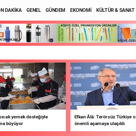
N DAKİKA
GENEL
GÜNDEM
EKONOMİ
KÜLTÜR & SANAT
SAĞLIK
EĞİTİM
ASAYİŞ
 sıcak yemek desteğiyle
Efkan Âlâ: Terörsüz Türkiye 
ma büyüyor
önemli aşamaya ulaşıldı