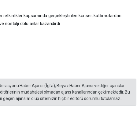
 etkinlikler kapsamında gerçekleştirilen konser, katılımcılardan
e nostalji dolu anlar kazandırdı.
derasyonu Haber Ajansı (İgfa), Beyaz Haber Ajansı ve diğer ajanslar
editörlerinin müdahalesi olmadan ajans kanallarından çekilmektedir. Bu
 geçen ajanslar olup sitemizin hiç bir editörü sorumlu tutulamaz...