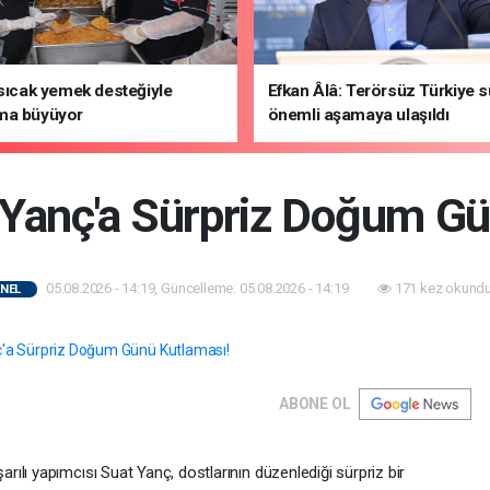
 sıcak yemek desteğiyle
Efkan Âlâ: Terörsüz Türkiye 
ma büyüyor
önemli aşamaya ulaşıldı
 Yanç'a Sürpriz Doğum Gü
05.08.2026 - 14:19, Güncelleme: 05.08.2026 - 14:19
171 kez okundu
NEL
ABONE OL
lı yapımcısı Suat Yanç, dostlarının düzenlediği sürpriz bir