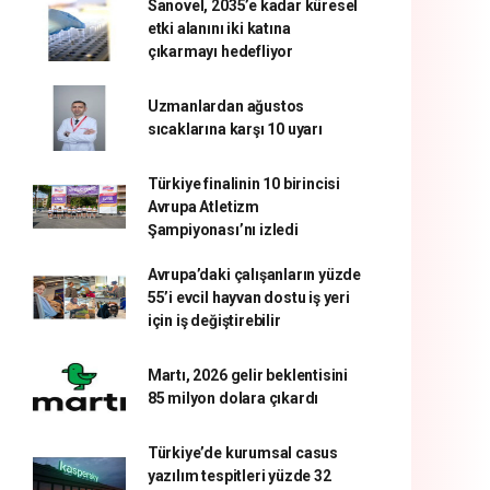
Sanovel, 2035’e kadar küresel
etki alanını iki katına
çıkarmayı hedefliyor
Uzmanlardan ağustos
sıcaklarına karşı 10 uyarı
Türkiye finalinin 10 birincisi
Avrupa Atletizm
Şampiyonası’nı izledi
Avrupa’daki çalışanların yüzde
55’i evcil hayvan dostu iş yeri
için iş değiştirebilir
Martı, 2026 gelir beklentisini
85 milyon dolara çıkardı
Türkiye’de kurumsal casus
yazılım tespitleri yüzde 32