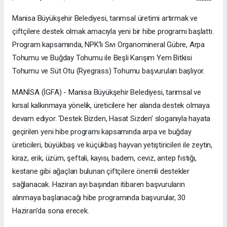
Manisa Büyükşehir Belediyesi, tarımsal üretimi artırmak ve
çiftçilere destek olmak amacıyla yeni bir hibe programı başlattı.
Program kapsamında, NPK’lı Sıvı Organomineral Gübre, Arpa
Tohumu ve Buğday Tohumu ile Beşli Karışım Yem Bitkisi
Tohumu ve Süt Otu (Ryegrass) Tohumu başvuruları başlıyor.
MANİSA (İGFA) - Manisa Büyükşehir Belediyesi, tarımsal ve
kırsal kalkınmaya yönelik, üreticilere her alanda destek olmaya
devam ediyor. ‘Destek Bizden, Hasat Sizden’ sloganıyla hayata
geçirilen yeni hibe programı kapsamında arpa ve buğday
üreticileri, büyükbaş ve küçükbaş hayvan yetiştiricileri ile zeytin,
kiraz, erik, üzüm, şeftali, kayısı, badem, ceviz, antep fıstığı,
kestane gibi ağaçları bulunan çiftçilere önemli destekler
sağlanacak. Haziran ayı başından itibaren başvuruların
alınmaya başlanacağı hibe programında başvurular, 30
Haziran’da sona erecek.