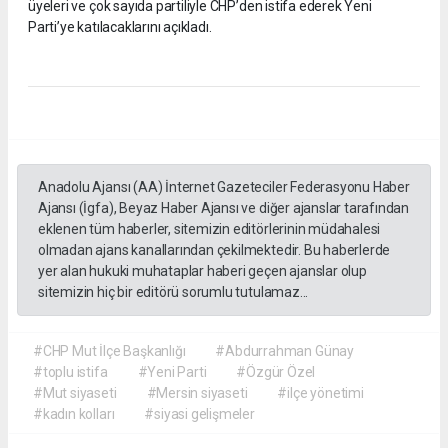
üyeleri ve çok sayıda partiliyle CHP’den istifa ederek Yeni
Parti’ye katılacaklarını açıkladı.
Anadolu Ajansı (AA) İnternet Gazeteciler Federasyonu Haber
Ajansı (İgfa), Beyaz Haber Ajansı ve diğer ajanslar tarafından
eklenen tüm haberler, sitemizin editörlerinin müdahalesi
olmadan ajans kanallarından çekilmektedir. Bu haberlerde
yer alan hukuki muhataplar haberi geçen ajanslar olup
sitemizin hiç bir editörü sorumlu tutulamaz...
#CHP Mut İlçe Başkanlığı
#Abdurrahman Günay
#toplu istifa
#Yeni Parti
#Özgür Özel
#Mut siyaseti
#Mersin siyaseti
#ilçe yönetimi
#kadın kolları
#siyasi gelişmeler