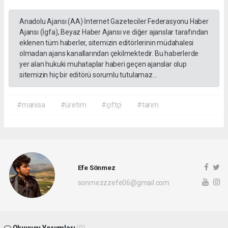
Anadolu Ajansı (AA) İnternet Gazeteciler Federasyonu Haber
Ajansı (İgfa), Beyaz Haber Ajansı ve diğer ajanslar tarafından
eklenen tüm haberler, sitemizin editörlerinin müdahalesi
olmadan ajans kanallarından çekilmektedir. Bu haberlerde
yer alan hukuki muhataplar haberi geçen ajanslar olup
sitemizin hiç bir editörü sorumlu tutulamaz...
#manisa
#üretim
#çiftçi
#tarım
Efe Sönmez
sonmezzzefe06@gmail.com