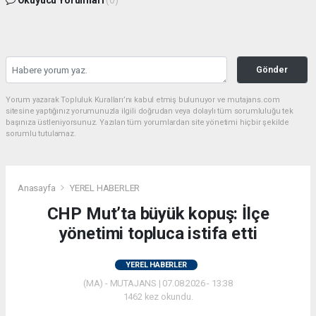
Okuyucu Yorumları
(0)
Gönder
Yorum yazarak Topluluk Kuralları’nı kabul etmiş bulunuyor ve mutajans.com
sitesine yaptığınız yorumunuzla ilgili doğrudan veya dolaylı tüm sorumluluğu tek
başınıza üstleniyorsunuz. Yazılan tüm yorumlardan site yönetimi hiçbir şekilde
sorumlu tutulamaz.
Anasayfa
YEREL HABERLER
CHP Mut’ta büyük kopuş: İlçe
yönetimi topluca istifa etti
YEREL HABERLER
(MA) - MUTAJANS | 07.08.2026 - 13:38
1462 kez okundu.