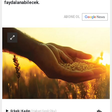
faydalanabilecek.
ABONE OL
Erkek
|
Kadın
(Haberi Sesli Oku)