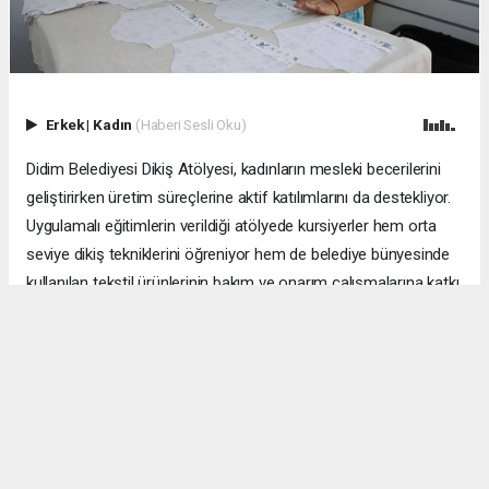
Erkek
|
Kadın
(Haberi Sesli Oku)
Didim Belediyesi Dikiş Atölyesi, kadınların mesleki becerilerini
geliştirirken üretim süreçlerine aktif katılımlarını da destekliyor.
Uygulamalı eğitimlerin verildiği atölyede kursiyerler hem orta
seviye dikiş tekniklerini öğreniyor hem de belediye bünyesinde
kullanılan tekstil ürünlerinin bakım ve onarım çalışmalarına katkı
sunuyor.
Didim Belediyesi tarafından kadınların üretime katılımını
desteklemek ve mesleki becerilerini geliştirmek amacıyla
faaliyet gösteren Dikiş Atölyesi, yaz döneminde uygulamalı
eğitim programıyla çalışmalarını sürdürüyor.
Haftada iki gün gerçekleştirilen eğitimlerde, temel dikiş eğitimini