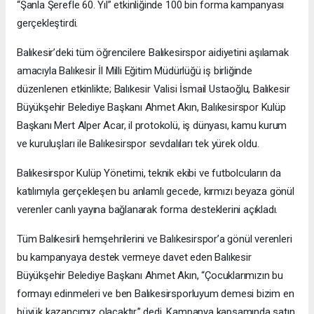
“Şanla Şerefle 60. Yıl” etkinliğinde 100 bin forma kampanyası
gerçekleştirdi.
Balıkesir’deki tüm öğrencilere Balıkesirspor aidiyetini aşılamak
amacıyla Balıkesir İl Milli Eğitim Müdürlüğü iş birliğinde
düzenlenen etkinlikte; Balıkesir Valisi İsmail Ustaoğlu, Balıkesir
Büyükşehir Belediye Başkanı Ahmet Akın, Balıkesirspor Kulüp
Başkanı Mert Alper Acar, il protokolü, iş dünyası, kamu kurum
ve kuruluşları ile Balıkesirspor sevdalıları tek yürek oldu.
Balıkesirspor Kulüp Yönetimi, teknik ekibi ve futbolcuların da
katılımıyla gerçekleşen bu anlamlı gecede, kırmızı beyaza gönül
verenler canlı yayına bağlanarak forma desteklerini açıkladı.
Tüm Balıkesirli hemşehrilerini ve Balıkesirspor’a gönül verenleri
bu kampanyaya destek vermeye davet eden Balıkesir
Büyükşehir Belediye Başkanı Ahmet Akın, “Çocuklarımızın bu
formayı edinmeleri ve ben Balıkesirsporluyum demesi bizim en
büyük kazancımız olacaktır.” dedi. Kampanya kapsamında satın