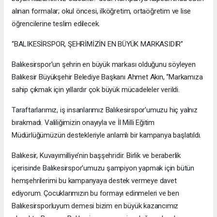
alınan formalar; okul öncesi, ilköğretim, ortaöğretim ve lise
öğrencilerine teslim edilecek.
“BALIKESİRSPOR, ŞEHRİMİZİN EN BÜYÜK MARKASIDIR”
Balıkesirspor’un şehrin en büyük markası olduğunu söyleyen
Balıkesir Büyükşehir Belediye Başkanı Ahmet Akın, “Markamıza
sahip çıkmak için yıllardır çok büyük mücadeleler verildi.
Taraftarlarımız, iş insanlarımız Balıkesirspor’umuzu hiç yalnız
bırakmadı. Valiliğimizin onayıyla ve İl Milli Eğitim
Müdürlüğümüzün destekleriyle anlamlı bir kampanya başlatıldı.
Balıkesir, Kuvayımilliye’nin başşehridir. Birlik ve beraberlik
içerisinde Balıkesirspor’umuzu şampiyon yapmak için bütün
hemşehrilerimi bu kampanyaya destek vermeye davet
ediyorum. Çocuklarımızın bu formayı edinmeleri ve ben
Balıkesirsporluyum demesi bizim en büyük kazancımız