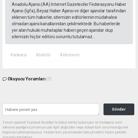
Anadolu Ajansı (AA) İnternet Gazeteciler Federasyonu Haber
Ajansı (İgfa), Beyaz Haber Ajansı ve diğer ajanslar tarafından
eklenen tüm haberler, sitemizin editörlerinin müdahalesi
olmadan ajans kanallarından çekilmektedir. Bu haberlerde
yer alan hukuki muhataplar haberi geçen ajanslar olup
sitemizin hiç bir editörü sorumlu tutulamaz...
#ankara
#sektör
#ekonomi
Okuyucu Yorumları
(0)
Gönder
Yorum yazarak Topluluk Kuralları’nı kabul etmiş bulunuyor ve mutajans.com
sitesine yaptığınız yorumunuzla ilgili doğrudan veya dolaylı tüm sorumluluğu tek
başınıza üstleniyorsunuz. Yazılan tüm yorumlardan site yönetimi hiçbir şekilde
sorumlu tutulamaz.