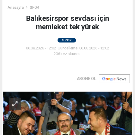
Anasayfa
SPOR
Balıkesirspor sevdası için
memleket tek yürek
SPOR
06.08.2026 - 12:02, Güncelleme: 06.08.2026 - 12:02
206 kez okundu.
ABONE OL