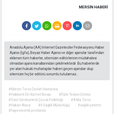
MERSIN HABERİ
Anadolu Ajansı (AA) İnternet Gazeteciler Federasyonu Haber
Ajansı (İgfa), Beyaz Haber Ajansı ve diğer ajanslar tarafından
eklenen tüm haberler, sitemizin editörlerinin müdahalesi
olmadan ajans kanallarından çekilmektedir. Bu haberlerde
yer alan hukuki muhataplar haberi geçen ajanslar olup
sitemizin hiç bir editörü sorumlu tutulamaz...
#Mersin Toros Devlet Hastanesi
#Halkkent Ek Hizmet Binası
#Fizik Tedavi Ünitesi
#Özel Gereksinimli Çocuk Polikliniği
#Atilla Toros
#Hakan Alaca
#İl Sağlık Müdürlüğü
#sağlık yatırımı
#hayırseverlik protokolü