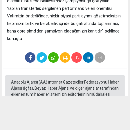
olacaktır. Bu sene Balıkesirspor şampiyonluğa çok yakın.
Yapılan transferler, sergilenen performans ve en önemlisi
Vali’mizin önderliğinde, hiçbir siyasi parti ayrımı gözetmeksizin
hepimizin birlik ve beraberlik içinde bu çatı altında toplanması,
bana göre şimdiden şampiyon olacağımızın kanıtıdır.” şeklinde
konuştu.
Anadolu Ajansı (AA) İnternet Gazeteciler Federasyonu Haber
Ajansı (İgfa), Beyaz Haber Ajansı ve diğer ajanslar tarafından
eklenen tüm haberler, sitemizin editörlerinin müdahalesi
olmadan ajans kanallarından çekilmektedir. Bu haberlerde
yer alan hukuki muhataplar haberi geçen ajanslar olup
sitemizin hiç bir editörü sorumlu tutulamaz...