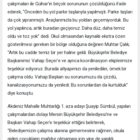
çalışmaları ile Gülnar’ın birçok sorununun çözüldüğünü ifade
ederek, “Önceden bu yol parke taşlarıyla yapılmıştı. Parke taşları
da çok yıpranmıştı. Araçlarımızla bu yoldan geçemiyorduk. Bu
yol yapılınca, artık buradan geçiyoruz. Daha düz, daha temiz
oldu ve toz yok” dedi. Okul olmasından kaynaklı ekstra özen
gösterilmesi gereken bir bölge olduğuna değinen Muhtar Çalık,
“Artık bu cadde temiz bir yer haline geldi. Büyükşehir Belediye
Başkanımız Vahap Seçer’e ve ayrıca koordinasyon ekiplerimize
teşekkür ediyoruz. Burada altyapımızı da yenilediler, örnek bir
çalışma oldu. Vahap Başkan su sorunumuzu da çözdü,
kanalizasyonumuzu da yeniledi. Bu sorunlardan da kurtulduk”
diye konuştu.
Akdeniz Mahalle Muhtarlığı 1. aza adayı Şuayip Sümbül, yapılan
çalışmalardan dolayı Mersin Büyükşehir Belediyesi’ne ve
Başkan Vahap Seçer’e teşekkür ettiğini belirterek,
“Belediyemizin çalışma alanına girmemesine rağmen, okula
giden çocukların mağdur olmaması için yine de yapıldı.