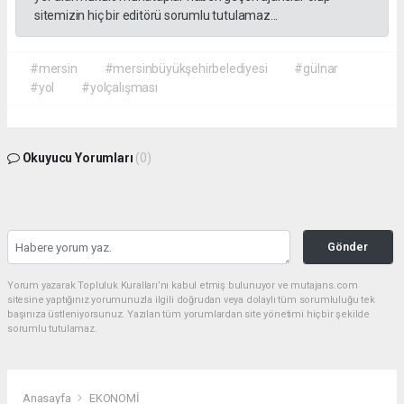
sitemizin hiç bir editörü sorumlu tutulamaz...
#mersin
#mersinbüyükşehirbelediyesi
#gülnar
#yol
#yolçalışması
Okuyucu Yorumları
(0)
Gönder
Yorum yazarak Topluluk Kuralları’nı kabul etmiş bulunuyor ve mutajans.com
sitesine yaptığınız yorumunuzla ilgili doğrudan veya dolaylı tüm sorumluluğu tek
başınıza üstleniyorsunuz. Yazılan tüm yorumlardan site yönetimi hiçbir şekilde
sorumlu tutulamaz.
Anasayfa
EKONOMİ