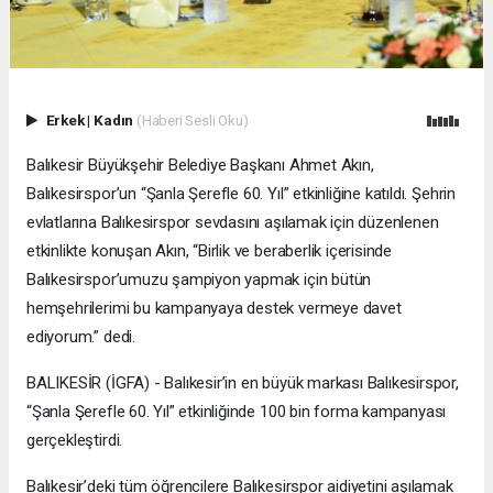
Erkek
|
Kadın
(Haberi Sesli Oku)
Balıkesir Büyükşehir Belediye Başkanı Ahmet Akın,
Balıkesirspor’un “Şanla Şerefle 60. Yıl” etkinliğine katıldı. Şehrin
evlatlarına Balıkesirspor sevdasını aşılamak için düzenlenen
etkinlikte konuşan Akın, “Birlik ve beraberlik içerisinde
Balıkesirspor’umuzu şampiyon yapmak için bütün
hemşehrilerimi bu kampanyaya destek vermeye davet
ediyorum.” dedi.
BALIKESİR (İGFA) - Balıkesir’in en büyük markası Balıkesirspor,
“Şanla Şerefle 60. Yıl” etkinliğinde 100 bin forma kampanyası
gerçekleştirdi.
Balıkesir’deki tüm öğrencilere Balıkesirspor aidiyetini aşılamak