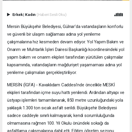
Erkek
|
Kadın
(Haberi Sesli Oku)
Mersin Büyükşehir Belediyesi, Gülnar’da vatandaşların konforlu
ve güvenli bir ulaşım sağlaması adına yol yenileme
çalışmalarına hız kesmeden devam ediyor. Yol Yapım Bakım ve
Onarım ve Muhtarlık İşleri Dairesi Başkanlığı koordinesindeki yol
yapım bakım ve onarım ekipleri tarafından yürütülen çalışmalar
kapsamında, vatandaşların mağduriyet yaşamaması adına yol
yenileme çalışmaları gerçekleştiriliyor.
MERSİN (İGFA) - Kavaklıdam Caddesi’nde öncelikle MESKİ
ekipleri tarafından içme suyu hattı yenilendi. Ardından altyapı ve
üstyapı işlemleri tamamlanarak, 850 metre uzunluğundaki yola
yaklaşık 1.300 ton sıcak asfalt serildi. Büyükşehir Belediyesi
sadece caddeyle sınırlı kalmayarak, kendi sorumluluğunda
olmamasına rağmen 100. Yıl Okulu önündeki sokağı da
asfaltlama çalışmalarına dahil etti. Eğitim öğretim sezonu