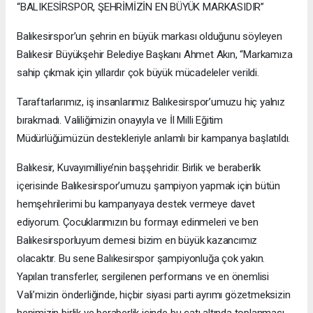
“BALIKESİRSPOR, ŞEHRİMİZİN EN BÜYÜK MARKASIDIR”
Balıkesirspor’un şehrin en büyük markası olduğunu söyleyen
Balıkesir Büyükşehir Belediye Başkanı Ahmet Akın, “Markamıza
sahip çıkmak için yıllardır çok büyük mücadeleler verildi.
Taraftarlarımız, iş insanlarımız Balıkesirspor’umuzu hiç yalnız
bırakmadı. Valiliğimizin onayıyla ve İl Milli Eğitim
Müdürlüğümüzün destekleriyle anlamlı bir kampanya başlatıldı.
Balıkesir, Kuvayımilliye’nin başşehridir. Birlik ve beraberlik
içerisinde Balıkesirspor’umuzu şampiyon yapmak için bütün
hemşehrilerimi bu kampanyaya destek vermeye davet
ediyorum. Çocuklarımızın bu formayı edinmeleri ve ben
Balıkesirsporluyum demesi bizim en büyük kazancımız
olacaktır. Bu sene Balıkesirspor şampiyonluğa çok yakın.
Yapılan transferler, sergilenen performans ve en önemlisi
Vali’mizin önderliğinde, hiçbir siyasi parti ayrımı gözetmeksizin
hepimizin birlik ve beraberlik içinde bu çatı altında toplanması,