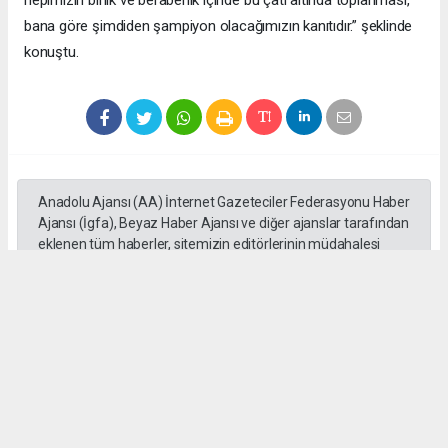
bana göre şimdiden şampiyon olacağımızın kanıtıdır.” şeklinde
konuştu.
Anadolu Ajansı (AA) İnternet Gazeteciler Federasyonu Haber
Ajansı (İgfa), Beyaz Haber Ajansı ve diğer ajanslar tarafından
eklenen tüm haberler, sitemizin editörlerinin müdahalesi
olmadan ajans kanallarından çekilmektedir. Bu haberlerde
yer alan hukuki muhataplar haberi geçen ajanslar olup
sitemizin hiç bir editörü sorumlu tutulamaz...
Okuyucu Yorumları
(0)