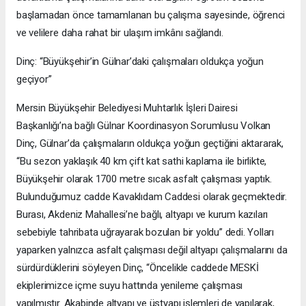
başlamadan önce tamamlanan bu çalışma sayesinde, öğrenci
ve velilere daha rahat bir ulaşım imkânı sağlandı.
Dinç: “Büyükşehir’in Gülnar’daki çalışmaları oldukça yoğun
geçiyor”
Mersin Büyükşehir Belediyesi Muhtarlık İşleri Dairesi
Başkanlığı’na bağlı Gülnar Koordinasyon Sorumlusu Volkan
Dinç, Gülnar’da çalışmaların oldukça yoğun geçtiğini aktararak,
“Bu sezon yaklaşık 40 km çift kat sathi kaplama ile birlikte,
Büyükşehir olarak 1700 metre sıcak asfalt çalışması yaptık.
Bulunduğumuz cadde Kavaklıdam Caddesi olarak geçmektedir.
Burası, Akdeniz Mahallesi’ne bağlı, altyapı ve kurum kazıları
sebebiyle tahribata uğrayarak bozulan bir yoldu” dedi. Yolları
yaparken yalnızca asfalt çalışması değil altyapı çalışmalarını da
sürdürdüklerini söyleyen Dinç, “Öncelikle caddede MESKİ
ekiplerimizce içme suyu hattında yenileme çalışması
yapılmıştır. Akabinde altyapı ve üstyapı işlemleri de yapılarak,