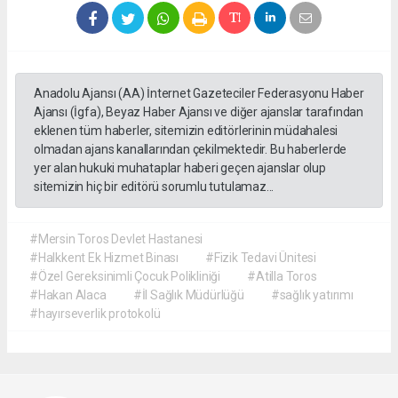
Anadolu Ajansı (AA) İnternet Gazeteciler Federasyonu Haber
Ajansı (İgfa), Beyaz Haber Ajansı ve diğer ajanslar tarafından
eklenen tüm haberler, sitemizin editörlerinin müdahalesi
olmadan ajans kanallarından çekilmektedir. Bu haberlerde
yer alan hukuki muhataplar haberi geçen ajanslar olup
sitemizin hiç bir editörü sorumlu tutulamaz...
#Mersin Toros Devlet Hastanesi
#Halkkent Ek Hizmet Binası
#Fizik Tedavi Ünitesi
#Özel Gereksinimli Çocuk Polikliniği
#Atilla Toros
#Hakan Alaca
#İl Sağlık Müdürlüğü
#sağlık yatırımı
#hayırseverlik protokolü