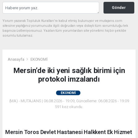
Gönder
Yorum yazarak Topluluk Kuralları’nı kabul etmiş bulunuyor ve mutajans.com
sitesine yaptığınız yorumunuzla ilgili doğrudan veya dolaylı tüm sorumluluğu tek
başınıza üstleniyorsunuz. Yazılan tüm yorumlardan site yönetimi hiçbir şekilde
sorumlu tutulamaz.
Anasayfa
EKONOMİ
Mersin’de iki yeni sağlık birimi için
protokol imzalandı
EKONOMİ
(MA) - MUTAJANS | 06.08.2026 - 19:09, Güncelleme: 06.08.2026 - 19:09
591 kez okundu.
Mersin Toros Devlet Hastanesi Halkkent Ek Hizmet