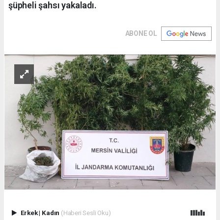
şüpheli şahsı yakaladı.
ABONE OL
Erkek
|
Kadın
(Haberi Sesli Oku)