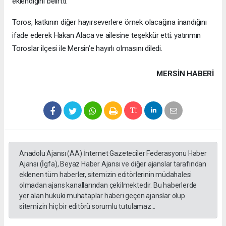
eklendiğini belirtti.
Toros, katkının diğer hayırseverlere örnek olacağına inandığını
ifade ederek Hakan Alaca ve ailesine teşekkür etti; yatırımın
Toroslar ilçesi ile Mersin’e hayırlı olmasını diledi.
MERSIN HABERİ
Anadolu Ajansı (AA) İnternet Gazeteciler Federasyonu Haber
Ajansı (İgfa), Beyaz Haber Ajansı ve diğer ajanslar tarafından
eklenen tüm haberler, sitemizin editörlerinin müdahalesi
olmadan ajans kanallarından çekilmektedir. Bu haberlerde
yer alan hukuki muhataplar haberi geçen ajanslar olup
sitemizin hiç bir editörü sorumlu tutulamaz...