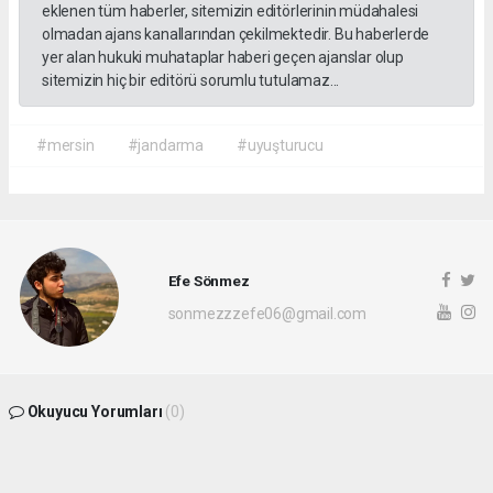
eklenen tüm haberler, sitemizin editörlerinin müdahalesi
olmadan ajans kanallarından çekilmektedir. Bu haberlerde
yer alan hukuki muhataplar haberi geçen ajanslar olup
sitemizin hiç bir editörü sorumlu tutulamaz...
#mersin
#jandarma
#uyuşturucu
Efe Sönmez
sonmezzzefe06@gmail.com
Okuyucu Yorumları
(0)