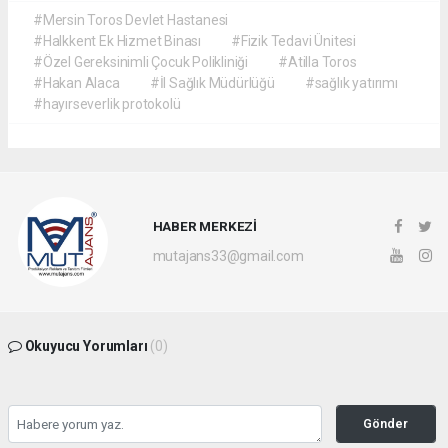
#Mersin Toros Devlet Hastanesi
#Halkkent Ek Hizmet Binası
#Fizik Tedavi Ünitesi
#Özel Gereksinimli Çocuk Polikliniği
#Atilla Toros
#Hakan Alaca
#İl Sağlık Müdürlüğü
#sağlık yatırımı
#hayırseverlik protokolü
HABER MERKEZİ
mutajans33@gmail.com
Okuyucu Yorumları
(0)
Gönder