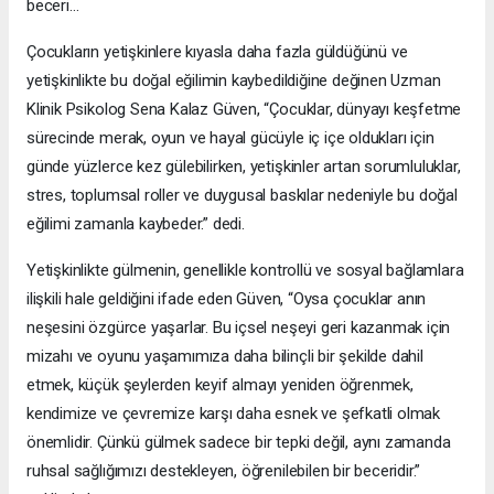
beceri…
Çocukların yetişkinlere kıyasla daha fazla güldüğünü ve
yetişkinlikte bu doğal eğilimin kaybedildiğine değinen Uzman
Klinik Psikolog Sena Kalaz Güven, “Çocuklar, dünyayı keşfetme
sürecinde merak, oyun ve hayal gücüyle iç içe oldukları için
günde yüzlerce kez gülebilirken, yetişkinler artan sorumluluklar,
stres, toplumsal roller ve duygusal baskılar nedeniyle bu doğal
eğilimi zamanla kaybeder.” dedi.
Yetişkinlikte gülmenin, genellikle kontrollü ve sosyal bağlamlara
ilişkili hale geldiğini ifade eden Güven, “Oysa çocuklar anın
neşesini özgürce yaşarlar. Bu içsel neşeyi geri kazanmak için
mizahı ve oyunu yaşamımıza daha bilinçli bir şekilde dahil
etmek, küçük şeylerden keyif almayı yeniden öğrenmek,
kendimize ve çevremize karşı daha esnek ve şefkatli olmak
önemlidir. Çünkü gülmek sadece bir tepki değil, aynı zamanda
ruhsal sağlığımızı destekleyen, öğrenilebilen bir beceridir.”