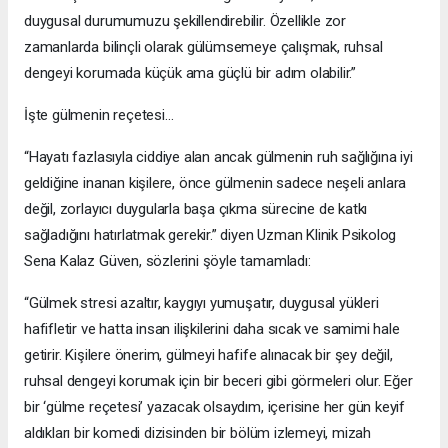
duygusal durumumuzu şekillendirebilir. Özellikle zor
zamanlarda bilinçli olarak gülümsemeye çalışmak, ruhsal
dengeyi korumada küçük ama güçlü bir adım olabilir.”
İşte gülmenin reçetesi…
“Hayatı fazlasıyla ciddiye alan ancak gülmenin ruh sağlığına iyi
geldiğine inanan kişilere, önce gülmenin sadece neşeli anlara
değil, zorlayıcı duygularla başa çıkma sürecine de katkı
sağladığını hatırlatmak gerekir.” diyen Uzman Klinik Psikolog
Sena Kalaz Güven, sözlerini şöyle tamamladı:
“Gülmek stresi azaltır, kaygıyı yumuşatır, duygusal yükleri
hafifletir ve hatta insan ilişkilerini daha sıcak ve samimi hale
getirir. Kişilere önerim, gülmeyi hafife alınacak bir şey değil,
ruhsal dengeyi korumak için bir beceri gibi görmeleri olur. Eğer
bir ‘gülme reçetesi’ yazacak olsaydım, içerisine her gün keyif
aldıkları bir komedi dizisinden bir bölüm izlemeyi, mizah