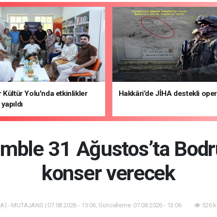
 Kültür Yolu'nda etkinlikler
Hakkâri’de JİHA destekli ope
yapıldı
mble 31 Ağustos’ta Bodr
konser verecek
A) - MUTAJANS | 07.08.2026 - 13:06, Güncelleme: 07.08.2026 - 13:06
526 k