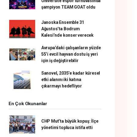
Üniversite espor turnuvasında
şampiyon TEAM GOAT oldu
Janoska Ensemble 31
Ağustos’ta Bodrum
Kalesi’nde konser verecek
Avrupa’daki çalışanların yüzde
55’i evcil hayvan dostu iş yeri
için iş değiştirebilir
Sanovel, 2035’e kadar küresel
etki alanını iki katına
çıkarmayı hedefliyor
En Çok Okunanlar
CHP Mut’ta büyük kopuş: İlçe
yönetimi topluca istifa etti