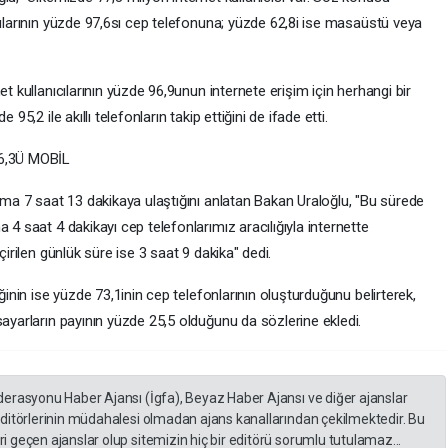
ılarının yüzde 97,6sı cep telefonuna; yüzde 62,8i ise masaüstü veya
t kullanıcılarının yüzde 96,9unun internete erişim için herhangi bir
95,2 ile akıllı telefonların takip ettiğini de ifade etti.
,3Ü MOBİL
ama 7 saat 13 dakikaya ulaştığını anlatan Bakan Uraloğlu, "Bu sürede
 4 saat 4 dakikayı cep telefonlarımız aracılığıyla internette
çirilen günlük süre ise 3 saat 9 dakika" dedi.
ğinin ise yüzde 73,1inin cep telefonlarının oluşturduğunu belirterek,
sayarların payının yüzde 25,5 olduğunu da sözlerine ekledi.
derasyonu Haber Ajansı (İgfa), Beyaz Haber Ajansı ve diğer ajanslar
editörlerinin müdahalesi olmadan ajans kanallarından çekilmektedir. Bu
 geçen ajanslar olup sitemizin hiç bir editörü sorumlu tutulamaz...