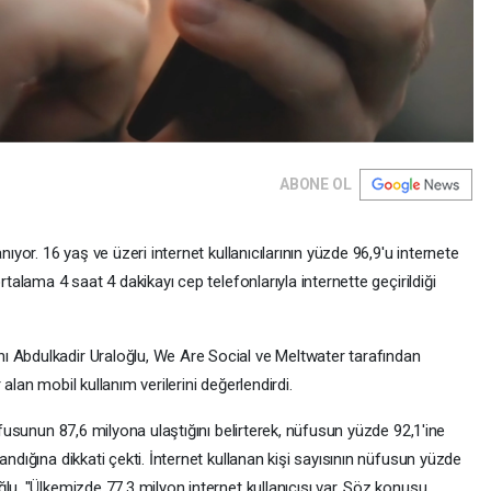
ABONE OL
nıyor. 16 yaş ve üzeri internet kullanıcılarının yüzde 96,9'u internete
rtalama 4 saat 4 dakikayı cep telefonlarıyla internette geçirildiği
ı Abdulkadir Uraloğlu, We Are Social ve Meltwater tarafından
alan mobil kullanım verilerini değerlendirdi.
üfusunun 87,6 milyona ulaştığını belirterek, nüfusun yüzde 92,1'ine
andığına dikkati çekti. İnternet kullanan kişi sayısının nüfusun yüzde
lu, "Ülkemizde 77,3 milyon internet kullanıcısı var. Söz konusu