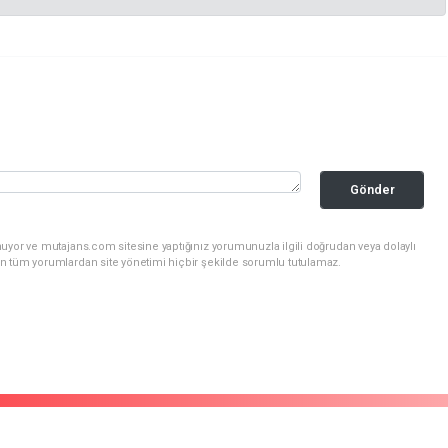
Gönder
uyor ve mutajans.com sitesine yaptığınız yorumunuzla ilgili doğrudan veya dolaylı
n tüm yorumlardan site yönetimi hiçbir şekilde sorumlu tutulamaz.