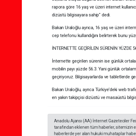
rapora göre 16 yaş ve üzeri internet kullanıc
dizüstü bilgisayara sahip" dedi.
Bakan Uraloğlu ayrıca, 16 yaş ve üzeri interne
cep telefonu kullandığını belirterek bunu yüzde 
İNTERNETTE GEÇİRİLEN SÜRENİN YÜZDE 56
İnternette geçirilen sürenin ise günlük ortal
mobilin payı yüzde 56.3. Yani günlük ortalama
geçiriyoruz. Bilgisayarlarda ve tabletlerde ge
Bakan Uraloğlu, ayrıca Türkiye'deki web trafi
en yakın takipçisi dizüstü ve masaüstü bilgi
Anadolu Ajansı (AA) İnternet Gazeteciler Fe
tarafından eklenen tüm haberler, sitemizin 
haberlerde yer alan hukuki muhataplar haberi