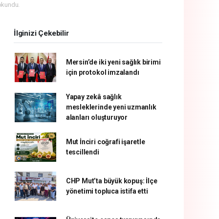
okundu.
İlginizi Çekebilir
Mersin’de iki yeni sağlık birimi
için protokol imzalandı
Yapay zekâ sağlık
mesleklerinde yeni uzmanlık
alanları oluşturuyor
Mut İnciri coğrafi işaretle
tescillendi
CHP Mut’ta büyük kopuş: İlçe
yönetimi topluca istifa etti