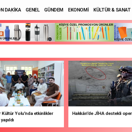
N DAKİKA
GENEL
GÜNDEM
EKONOMİ
KÜLTÜR & SANAT
SAĞLIK
EĞİTİM
ASAYİŞ
 Kültür Yolu'nda etkinlikler
Hakkâri’de JİHA destekli ope
yapıldı