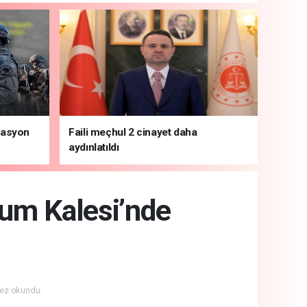
rasyon
Faili meçhul 2 cinayet daha
aydınlatıldı
um Kalesi’nde
ez okundu.