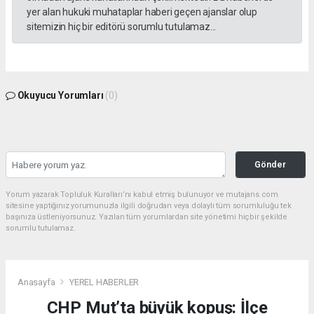
yer alan hukuki muhataplar haberi geçen ajanslar olup
sitemizin hiç bir editörü sorumlu tutulamaz...
Okuyucu Yorumları
(0)
Gönder
Yorum yazarak Topluluk Kuralları’nı kabul etmiş bulunuyor ve mutajans.com
sitesine yaptığınız yorumunuzla ilgili doğrudan veya dolaylı tüm sorumluluğu tek
başınıza üstleniyorsunuz. Yazılan tüm yorumlardan site yönetimi hiçbir şekilde
sorumlu tutulamaz.
Anasayfa
YEREL HABERLER
CHP Mut’ta büyük kopuş: İlçe