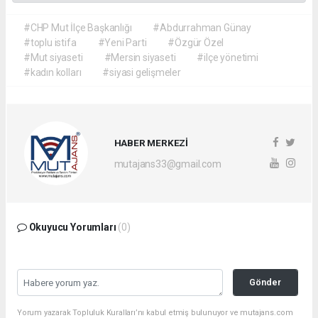
#CHP Mut İlçe Başkanlığı
#Abdurrahman Günay
#toplu istifa
#Yeni Parti
#Özgür Özel
#Mut siyaseti
#Mersin siyaseti
#ilçe yönetimi
#kadın kolları
#siyasi gelişmeler
HABER MERKEZİ
mutajans33@gmail.com
Okuyucu Yorumları
(0)
Gönder
Yorum yazarak Topluluk Kuralları’nı kabul etmiş bulunuyor ve mutajans.com