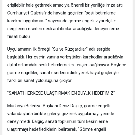
erişilebilir hale getirmek amacıyla önemli bir yeniliğe imza attı.
Cumhuriyet Galerisi’nde hayata geçirilen “sesli betimleme
karekod uygulaması” sayesinde görme engelli ziyaretçiler,
sergilenen eserleri sesli anlatımlar aracılığıyla deneyimleme
fırsatı buldu.
Uygulamanın ilk örneği, “Su ve Rüzgardılar” adlı sergide
başlatıldı. Her eserin yanına yerleştirilen karekodlar aracılığıyla
dijital ortamdaki sesli betimlemelere erişim sağlanıyor. Böylece
görme engelliler, sanat eserlerini dinleyerek hayal güçleriyle
farklı bir sanat yolculuğuna çıkıyor.
"SANATI HERKESE ULAŞTIRMAK EN BÜYÜK HEDEFİMİZ"
Mudanya Belediye Başkanı Deniz Dalgıç, görme engelli
vatandaşlarla birlikte galeriyi gezerek uygulamayı yerinde
deneyimledi. Dalgıç, sanatı toplumun tüm kesimlerine
ulaştırmayı hedeflediklerini belirterek, "Görme engelli