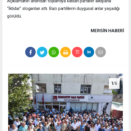
Açıklamanın ardından toplantıya katılan partililer alkışlarla
“İktidar” sloganları attı. Bazı partililerin duygusal anlar yaşadığı
görüldü.
MERSIN HABERİ
1
/6