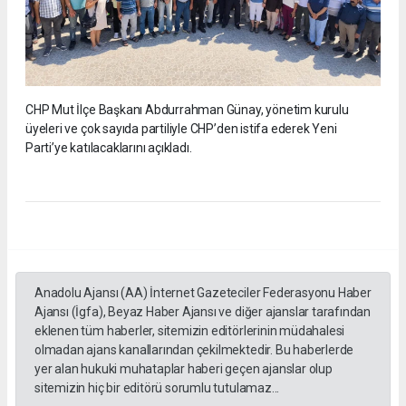
CHP Mut İlçe Başkanı Abdurrahman Günay, yönetim kurulu
üyeleri ve çok sayıda partiliyle CHP’den istifa ederek Yeni
Parti’ye katılacaklarını açıkladı.
Anadolu Ajansı (AA) İnternet Gazeteciler Federasyonu Haber
Ajansı (İgfa), Beyaz Haber Ajansı ve diğer ajanslar tarafından
eklenen tüm haberler, sitemizin editörlerinin müdahalesi
olmadan ajans kanallarından çekilmektedir. Bu haberlerde
yer alan hukuki muhataplar haberi geçen ajanslar olup
sitemizin hiç bir editörü sorumlu tutulamaz...