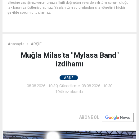
sitesine yaptığınız yorumunuzla ilgili doğrudan veya dolaylı tüm sorumluluğu
tek başınıza üstleniyorsunuz. Yazılan tüm yorumlardan site yönetimi hiçbir
şekilde sorumlu tutulamaz.
Anasayfa
ARŞİF
Muğla Milas'ta "Mylasa Band"
izdihamı
ARŞİF
08.08.2026 - 10:30, Güncelleme: 08.08.2026 - 10:30
194 kez okundu.
ABONE OL