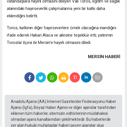
vatandaşlara hayırlı olmasını dileyen Vali Toros, eğitim ve sağlık
alanındaki hayırseverlik çalışmalarına yeni bir katkı daha
eklendiğini belirtti.
Toros, katkının diğer hayırseverlere örnek olacağına inandığını
ifade ederek Hakan Alaca ve ailesine teşekkür etti; yatırımın
Toroslar ilçesi ile Mersin’e hayırlı olmasını diledi.
MERSIN HABERİ
Anadolu Ajansı (AA) İnternet Gazeteciler Federasyonu Haber
Ajansı (İgfa), Beyaz Haber Ajansı ve diğer ajanslar tarafından
eklenen tüm haberler, sitemizin editörlerinin müdahalesi
olmadan ajans kanallarından çekilmektedir. Bu haberlerde
yer alan hukuki muhataplar haberi geçen ajanslar olup