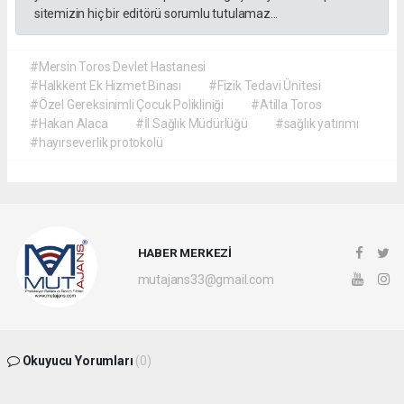
sitemizin hiç bir editörü sorumlu tutulamaz...
#Mersin Toros Devlet Hastanesi
#Halkkent Ek Hizmet Binası
#Fizik Tedavi Ünitesi
#Özel Gereksinimli Çocuk Polikliniği
#Atilla Toros
#Hakan Alaca
#İl Sağlık Müdürlüğü
#sağlık yatırımı
#hayırseverlik protokolü
HABER MERKEZİ
mutajans33@gmail.com
Okuyucu Yorumları
(0)