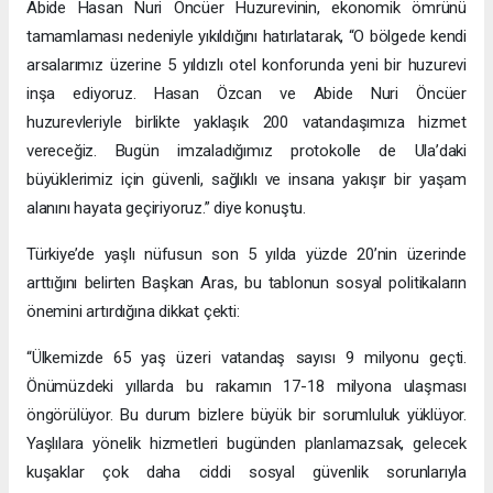
Abide Hasan Nuri Öncüer Huzurevinin, ekonomik ömrünü
tamamlaması nedeniyle yıkıldığını hatırlatarak, “O bölgede kendi
arsalarımız üzerine 5 yıldızlı otel konforunda yeni bir huzurevi
inşa ediyoruz. Hasan Özcan ve Abide Nuri Öncüer
huzurevleriyle birlikte yaklaşık 200 vatandaşımıza hizmet
vereceğiz. Bugün imzaladığımız protokolle de Ula’daki
büyüklerimiz için güvenli, sağlıklı ve insana yakışır bir yaşam
alanını hayata geçiriyoruz.” diye konuştu.
Türkiye’de yaşlı nüfusun son 5 yılda yüzde 20’nin üzerinde
arttığını belirten Başkan Aras, bu tablonun sosyal politikaların
önemini artırdığına dikkat çekti:
“Ülkemizde 65 yaş üzeri vatandaş sayısı 9 milyonu geçti.
Önümüzdeki yıllarda bu rakamın 17-18 milyona ulaşması
öngörülüyor. Bu durum bizlere büyük bir sorumluluk yüklüyor.
Yaşlılara yönelik hizmetleri bugünden planlamazsak, gelecek
kuşaklar çok daha ciddi sosyal güvenlik sorunlarıyla