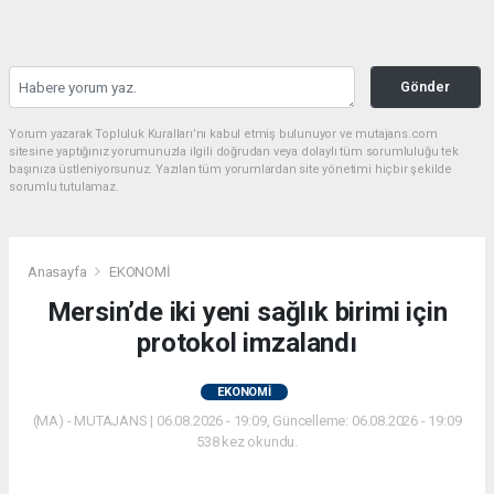
Gönder
Yorum yazarak Topluluk Kuralları’nı kabul etmiş bulunuyor ve mutajans.com
sitesine yaptığınız yorumunuzla ilgili doğrudan veya dolaylı tüm sorumluluğu tek
başınıza üstleniyorsunuz. Yazılan tüm yorumlardan site yönetimi hiçbir şekilde
sorumlu tutulamaz.
Anasayfa
EKONOMİ
Mersin’de iki yeni sağlık birimi için
protokol imzalandı
EKONOMİ
(MA) - MUTAJANS | 06.08.2026 - 19:09, Güncelleme: 06.08.2026 - 19:09
538 kez okundu.