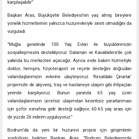
karşılaşabilir.”
Başkan Aras, Büyükşehir Belediyesi’nin yaş almış bireylere
yönelik hizmetlerinin yalnızca huzurevleriyle sınırlı olmadığını da
vurguladı:
“Muğla genelinde 100 Yaş Evleri ile büyüklerimizin
sosyalleşmesini destekliyoruz. Dalaman ve Kavaklıdere’de çok
yakında bu merkezleri açacağız. Ayrıca evde bakım hizmetiyle
doktor, hemşire, fizyoterapist ve reçete desteğini doğrudan
vatandaşlarımızın evlerine ulaştırıyoruz. ‘Kırsaldaki Çınarlar’
projemizle de alışveriş, traş ve hastaneye ulaşım gibi ihtiyaçları
yerinde karşılıyoruz. Bunun yanında 65 yaş üzeri
vatandaşlarımızın ücretsiz ulaşımdan kesintisiz yararlanması
için şoför esnafına gelir desteği sağlıyor, 60-65 yaş arası için
de yüzde 26 indirim uyguluyoruz.”
Bodrum’da da yeni bir huzurevi projesi için girişimlerin
sürdüğünü belirten Başkan Aras, “Bodrum Belediyemizle