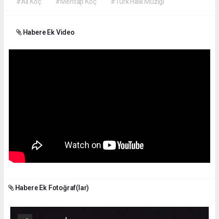
#Ali Koç
#Mehtap Koç
#Türk Halk Müziği
Habere Ek Video
Habere Ek Fotoğraf(lar)