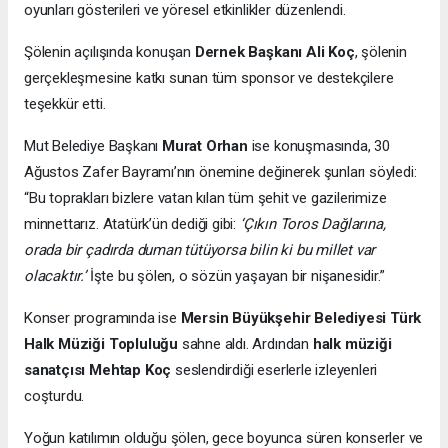
oyunları gösterileri ve yöresel etkinlikler düzenlendi.
Şölenin açılışında konuşan
Dernek Başkanı Ali Koç
, şölenin
gerçekleşmesine katkı sunan tüm sponsor ve destekçilere
teşekkür etti.
Mut Belediye Başkanı
Murat Orhan
ise konuşmasında, 30
Ağustos Zafer Bayramı’nın önemine değinerek şunları söyledi:
“Bu toprakları bizlere vatan kılan tüm şehit ve gazilerimize
minnettarız. Atatürk’ün dediği gibi:
‘Çıkın Toros Dağlarına,
orada bir çadırda duman tütüyorsa bilin ki bu millet var
olacaktır.’
İşte bu şölen, o sözün yaşayan bir nişanesidir.”
Konser programında ise
Mersin Büyükşehir Belediyesi Türk
Halk Müziği Topluluğu
sahne aldı. Ardından
halk müziği
sanatçısı Mehtap Koç
seslendirdiği eserlerle izleyenleri
coşturdu.
Yoğun katılımın olduğu şölen, gece boyunca süren konserler ve