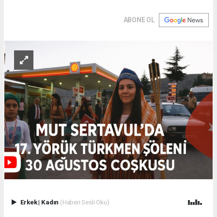
ABONE OL
Erkek
|
Kadın
(Haberi Sesli Oku)