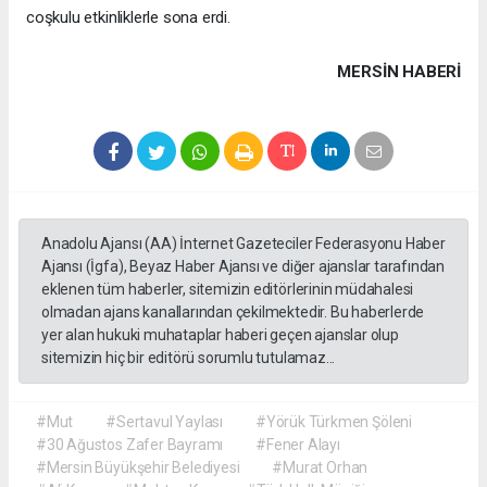
coşkulu etkinliklerle sona erdi.
MERSIN HABERİ
Anadolu Ajansı (AA) İnternet Gazeteciler Federasyonu Haber
Ajansı (İgfa), Beyaz Haber Ajansı ve diğer ajanslar tarafından
eklenen tüm haberler, sitemizin editörlerinin müdahalesi
olmadan ajans kanallarından çekilmektedir. Bu haberlerde
yer alan hukuki muhataplar haberi geçen ajanslar olup
sitemizin hiç bir editörü sorumlu tutulamaz...
#Mut
#Sertavul Yaylası
#Yörük Türkmen Şöleni
#30 Ağustos Zafer Bayramı
#Fener Alayı
#Mersin Büyükşehir Belediyesi
#Murat Orhan