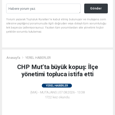
Gönder
Yorum yazarak Topluluk Kuralları’nı kabul etmiş bulunuyor ve mutajans.com
sitesine yaptığınız yorumunuzla ilgili doğrudan veya dolaylı tüm sorumluluğu
tek başınıza üstleniyorsunuz. Yazılan tüm yorumlardan site yönetimi hiçbir
şekilde sorumlu tutulamaz.
Anasayfa
YEREL HABERLER
CHP Mut’ta büyük kopuş: İlçe
yönetimi topluca istifa etti
YEREL HABERLER
(MA) - MUTAJANS | 07.08.2026 - 13:38
1722 kez okundu.