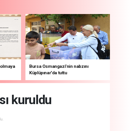
i olmaya
Bursa Osmangazi’nin nabzını
Küplüpınar'da tuttu
sı kuruldu
u.