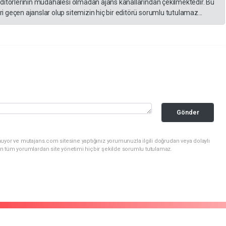
editörlerinin müdahalesi olmadan ajans kanallarından çekilmektedir. Bu
 geçen ajanslar olup sitemizin hiç bir editörü sorumlu tutulamaz...
Gönder
uyor ve mutajans.com sitesine yaptığınız yorumunuzla ilgili doğrudan veya dolaylı
n tüm yorumlardan site yönetimi hiçbir şekilde sorumlu tutulamaz.