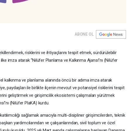
ABONE OL
killendirmek, risklerini ve ihtiyaçlarını tespit etmek, sürdürülebilir
ilke imza atarak “Nilüfer Planlama ve Kalkınma Ajansı”nı (Nilüfer
rel kalkınma ve planlama alanında öncü bir adıma imza atarak
ye, paydaşları ile birlikte ilçenin mevcut ve potansiyel risklerini tespit
rini geliştirmek ve girişimcilik ekosistemi çalışmaları yürütmek
ı”nı (Nilüfer PlaKA) kurdu.
katılımcılığı sağlamak amacıyla multi-disipliner girişimcilerden, teknik
şkan yardımcılarından ve çalışanlarından, sivil toplum ve özel
Kurulu kuruldu. 2025 yılı Mart ayında çalışmalarına başlayan Danışma