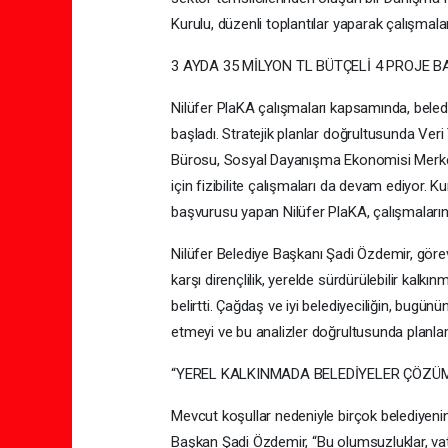
Kurulu, düzenli toplantılar yaparak çalışmala
3 AYDA 35 MİLYON TL BÜTÇELİ 4 PROJE 
Nilüfer PlaKA çalışmaları kapsamında, beledi
başladı. Stratejik planlar doğrultusunda Ve
Bürosu, Sosyal Dayanışma Ekonomisi Merkezi 
için fizibilite çalışmaları da devam ediyor. 
başvurusu yapan Nilüfer PlaKA, çalışmalar
Nilüfer Belediye Başkanı Şadi Özdemir, göreve g
karşı dirençlilik, yerelde sürdürülebilir kalkı
belirtti. Çağdaş ve iyi belediyeciliğin, bugünün v
etmeyi ve bu analizler doğrultusunda planlama
“YEREL KALKINMADA BELEDİYELER ÇÖZÜ
Mevcut koşullar nedeniyle birçok belediyenin
Başkan Şadi Özdemir, “Bu olumsuzluklar, va