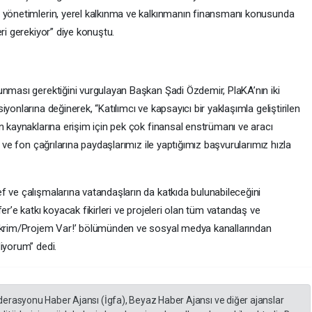
l yönetimlerin, yerel kalkınma ve kalkınmanın finansmanı konusunda
ri gerekiyor” diye konuştu.
unması gerektiğini vurgulayan Başkan Şadi Özdemir, PlaKA’nın iki
yonlarına değinerek, “Katılımcı ve kapsayıcı bir yaklaşımla geliştirilen
n kaynaklarına erişim için pek çok finansal enstrümanı ve aracı
e ve fon çağrılarına paydaşlarımız ile yaptığımız başvurularımız hızla
f ve çalışmalarına vatandaşların da katkıda bulunabileceğini
er’e katkı koyacak fikirleri ve projeleri olan tüm vatandaş ve
Fikrim/Projem Var!’ bölümünden ve sosyal medya kanallarından
iyorum” dedi.
derasyonu Haber Ajansı (İgfa), Beyaz Haber Ajansı ve diğer ajanslar