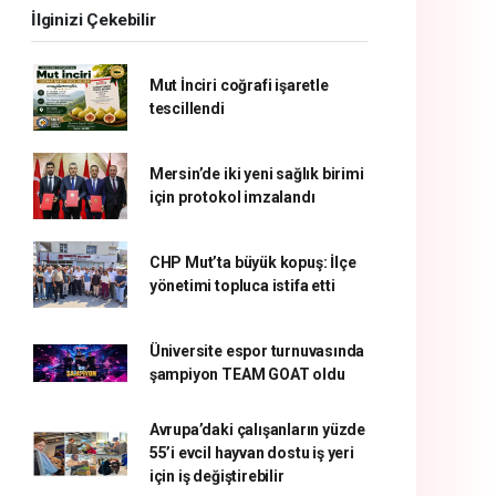
İlginizi Çekebilir
Mut İnciri coğrafi işaretle
tescillendi
Mersin’de iki yeni sağlık birimi
için protokol imzalandı
CHP Mut’ta büyük kopuş: İlçe
yönetimi topluca istifa etti
Üniversite espor turnuvasında
şampiyon TEAM GOAT oldu
Avrupa’daki çalışanların yüzde
55’i evcil hayvan dostu iş yeri
için iş değiştirebilir