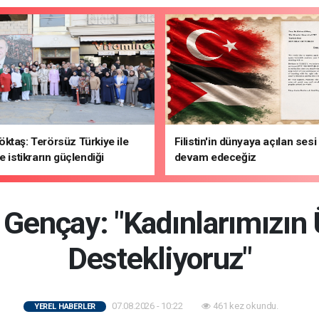
ktaş: Terörsüz Türkiye ile
Filistin'in dünyaya açılan ses
e istikrarın güçlendiği
devam edeceğiz
hedefliyoruz
 Gençay: "Kadınlarımızın
Destekliyoruz"
07.08.2026 - 10:22
461 kez okundu.
YEREL HABERLER