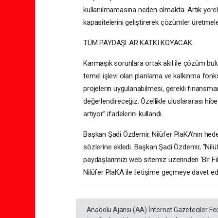
kullanılmamasına neden olmakta. Artık yere
kapasitelerini geliştirerek çözümler üretmele
TÜM PAYDAŞLAR KATKI KOYACAK
Karmaşık sorunlara ortak akıl ile çözüm bul
temel işlevi olan planlama ve kalkınma fonksi
projelerin uygulanabilmesi, gerekli finansma
değerlendireceğiz. Özellikle uluslararası hib
artıyor” ifadelerini kullandı.
Başkan Şadi Özdemir, Nilüfer PlaKA’nın hede
sözlerine ekledi. Başkan Şadi Özdemir, “Nilüf
paydaşlarımızı web sitemiz üzerinden ‘Bir 
Nilüfer PlaKA ile iletişime geçmeye davet ed
Anadolu Ajansı (AA) İnternet Gazeteciler Fe