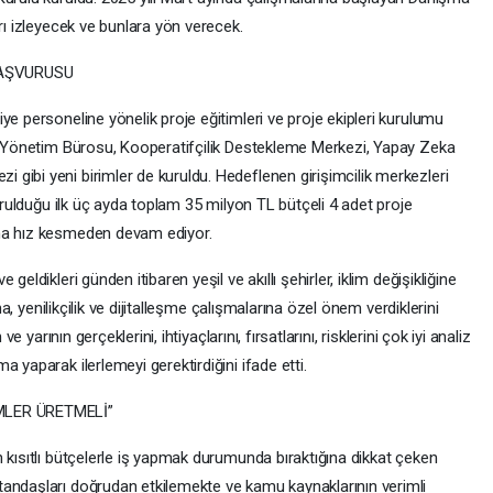
rı izleyecek ve bunlara yön verecek.
BAŞVURUSU
ye personeline yönelik proje eğitimleri ve proje ekipleri kurulumu
ri Yönetim Bürosu, Kooperatifçilik Destekleme Merkezi, Yapay Zeka
gibi yeni birimler de kuruldu. Hedeflenen girişimcilik merkezleri
Kurulduğu ilk üç ayda toplam 35 milyon TL bütçeli 4 adet proje
ına hız kesmeden devam ediyor.
eldikleri günden itibaren yeşil ve akıllı şehirler, iklim değişikliğine
nma, yenilikçilik ve dijitalleşme çalışmalarına özel önem verdiklerini
e yarının gerçeklerini, ihtiyaçlarını, fırsatlarını, risklerini çok iyi analiz
 yaparak ilerlemeyi gerektirdiğini ifade etti.
MLER ÜRETMELİ”
 kısıtlı bütçelerle iş yapmak durumunda bıraktığına dikkat çeken
tandaşları doğrudan etkilemekte ve kamu kaynaklarının verimli