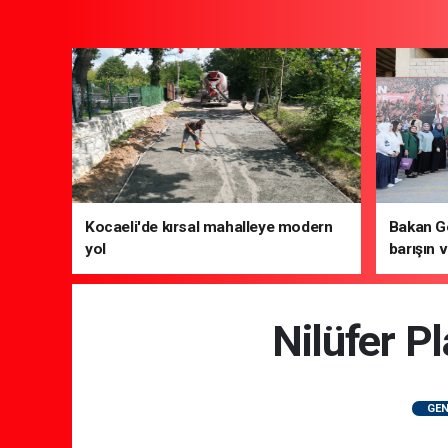
Kocaeli'de kırsal mahalleye modern
Bakan Gö
yol
barışın v
gelecek 
Nilüfer P
GEN