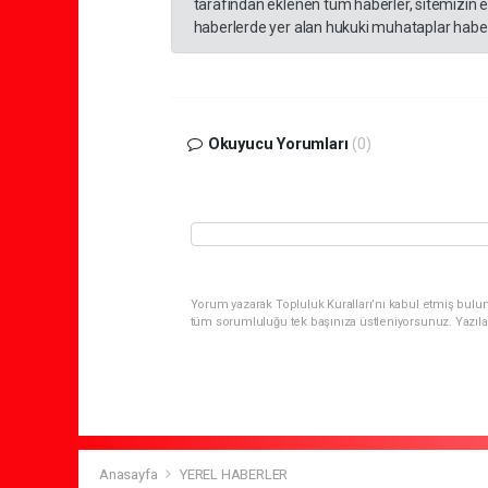
tarafından eklenen tüm haberler, sitemizin 
haberlerde yer alan hukuki muhataplar haberi
Okuyucu Yorumları
(0)
Yorum yazarak Topluluk Kuralları’nı kabul etmiş bulun
tüm sorumluluğu tek başınıza üstleniyorsunuz. Yazıla
Anasayfa
YEREL HABERLER