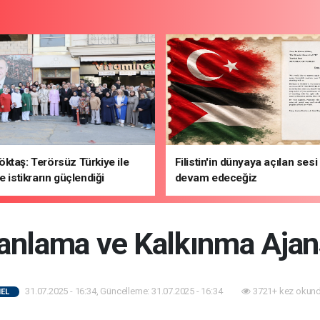
ktaş: Terörsüz Türkiye ile
Filistin'in dünyaya açılan ses
e istikrarın güçlendiği
devam edeceğiz
hedefliyoruz
lanlama ve Kalkınma Ajan
31.07.2025 - 16:34, Güncelleme: 31.07.2025 - 16:34
3721+ kez okund
EL