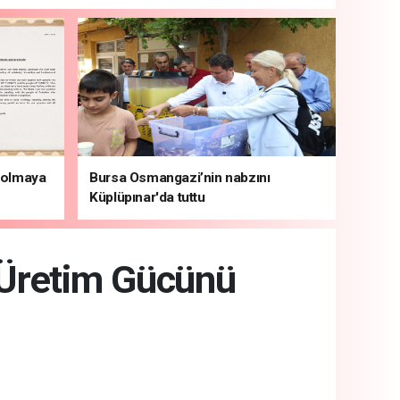
i olmaya
Bursa Osmangazi’nin nabzını
Küplüpınar'da tuttu
 Üretim Gücünü