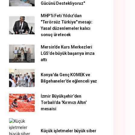
Gücünü Destekliyoruz"
MHP'li Feti Yıldız'dan
"Terörsüz Türkiye" mesajı:
Yasal düzenlemeler kalıcı
sonuç üretecek
Mersin'de Kurs Merkezleri
LGS’de büyük başarıya imza
attı
Konya'da Genç KOMEK ve
Bilgehaneler'de eğlenceli yaz
İzmir Büyükşehir’den
Torbalı'da 'Kırmızı Altın'
mesaisi
Küçük işletmeler büyük siber