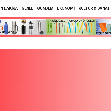
N DAKİKA
GENEL
GÜNDEM
EKONOMİ
KÜLTÜR & SANAT
SAĞLIK
EĞİTİM
ASAYİŞ