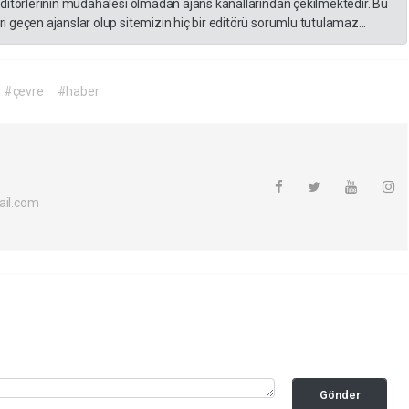
editörlerinin müdahalesi olmadan ajans kanallarından çekilmektedir. Bu
 geçen ajanslar olup sitemizin hiç bir editörü sorumlu tutulamaz...
#çevre
#haber
il.com
Gönder