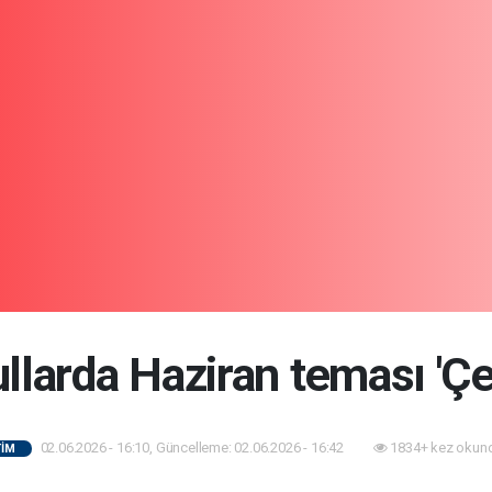
llarda Haziran teması 'Çe
02.06.2026 - 16:10, Güncelleme: 02.06.2026 - 16:42
1834+ kez okun
TİM