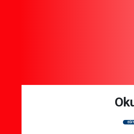
Oku
EĞİ