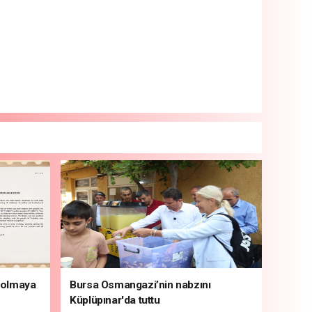
i olmaya
Bursa Osmangazi’nin nabzını
Küplüpınar'da tuttu