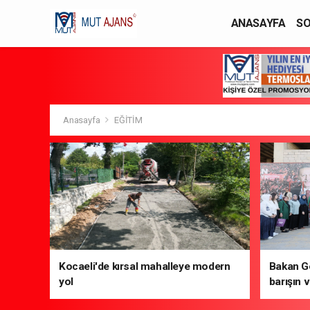
ANASAYFA
SO
YAŞAM / MODA
Anasayfa
EĞİTİM
Kocaeli'de kırsal mahalleye modern
Bakan Gö
yol
barışın v
gelecek 