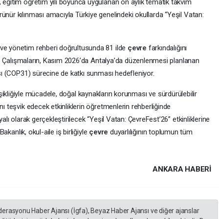
, eğitim öğretim yılı boyunca uygulanan on aylık tematik takvim
ünür kılınması amacıyla Türkiye genelindeki okullarda “Yeşil Vatan:
 ve yönetim rehberi doğrultusunda 81 ilde
çevre
farkındalığını
ecek. Çalışmaların, Kasım 2026’da Antalya’da düzenlenmesi planlanan
ansı (COP31) sürecine de katkı sunması hedefleniyor.
ğişikliğiyle mücadele, doğal kaynakların korunması ve sürdürülebilir
nı teşvik edecek etkinliklerin öğretmenlerin rehberliğinde
yalı olarak gerçekleştirilecek “Yeşil Vatan: ÇevreFest’26” etkinliklerine
Bakanlık, okul-aile iş birliğiyle
çevre
duyarlılığının toplumun tüm
ANKARA HABERİ
derasyonu Haber Ajansı (İgfa), Beyaz Haber Ajansı ve diğer ajanslar