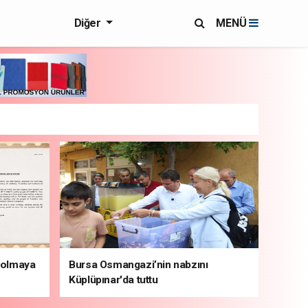
Diğer
MENÜ
i olmaya
Bursa Osmangazi’nin nabzını
Küplüpınar'da tuttu