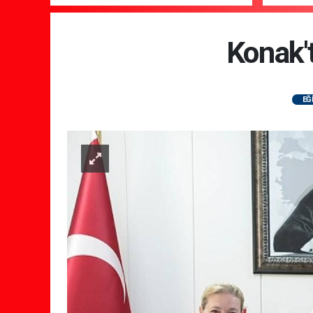
gelecek 
Konak't
EĞ