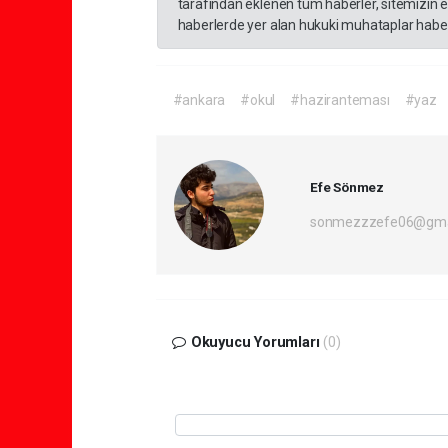
tarafından eklenen tüm haberler, sitemizin 
haberlerde yer alan hukuki muhataplar haberi
#ankara
#okul
#haziranteması
#yaz
Efe Sönmez
sonmezzzefe06@gma
Okuyucu Yorumları
(0)