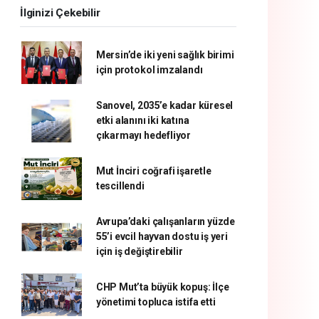
İlginizi Çekebilir
Mersin’de iki yeni sağlık birimi
için protokol imzalandı
Sanovel, 2035’e kadar küresel
etki alanını iki katına
çıkarmayı hedefliyor
Mut İnciri coğrafi işaretle
tescillendi
Avrupa’daki çalışanların yüzde
55’i evcil hayvan dostu iş yeri
için iş değiştirebilir
CHP Mut’ta büyük kopuş: İlçe
yönetimi topluca istifa etti