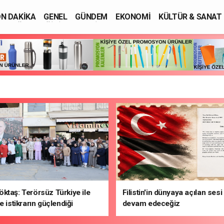
N DAKİKA
GENEL
GÜNDEM
EKONOMİ
KÜLTÜR & SANAT
SAĞLIK
EĞİTİM
ASAYİŞ
ktaş: Terörsüz Türkiye ile
Filistin'in dünyaya açılan ses
e istikrarın güçlendiği
devam edeceğiz
hedefliyoruz