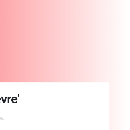
vre'
du.