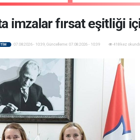
hedefliyoruz
a imzalar fırsat eşitliği içi
07.08.2026 - 10:39, Güncelleme: 07.08.2026 - 10:39
418 kez okundu
İTİM