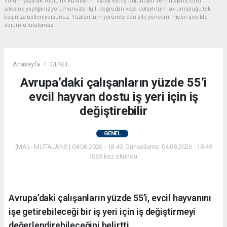
Yorum yazarak Topluluk Kuralları’nı kabul etmiş bulunuyor ve mutajans.com
sitesine yaptığınız yorumunuzla ilgili doğrudan veya dolaylı tüm sorumluluğu tek
başınıza üstleniyorsunuz. Yazılan tüm yorumlardan site yönetimi hiçbir şekilde
sorumlu tutulamaz.
Anasayfa
GENEL
Avrupa’daki çalışanların yüzde 55’i
evcil hayvan dostu iş yeri için iş
değiştirebilir
GENEL
(MA) - MUTAJANS | 04.08.2026 - 18:49, Güncelleme: 04.08.2026 - 18:49
1063 kez okundu.
Avrupa’daki çalışanların yüzde 55’i, evcil hayvanını
işe getirebileceği bir iş yeri için iş değiştirmeyi
değerlendirebileceğini belirtti.