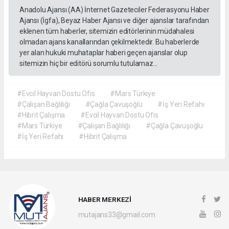
Anadolu Ajansı (AA) İnternet Gazeteciler Federasyonu Haber
Ajansı (İgfa), Beyaz Haber Ajansı ve diğer ajanslar tarafından
eklenen tüm haberler, sitemizin editörlerinin müdahalesi
olmadan ajans kanallarından çekilmektedir. Bu haberlerde
yer alan hukuki muhataplar haberi geçen ajanslar olup
sitemizin hiç bir editörü sorumlu tutulamaz...
#Evcil Hayvan Dostu Ofis
#Mars Türkiye
#Çalışan Bağlılığı
#Çağla Çavuşoğlu
#İş Yeri Refahı
#Hibrit Çalışma
#Evcil Hayvan Dostu Ofis
#Mars Türkiye
#Çalışan Bağlılığı
#Çağla Çavuşoğlu
#İş Yeri Refahı
#Hibrit Çalışma
HABER MERKEZİ
mutajans33@gmail.com