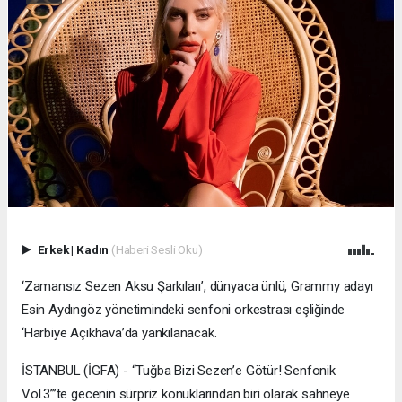
Erkek
|
Kadın
(Haberi Sesli Oku)
‘Zamansız Sezen Aksu Şarkıları’, dünyaca ünlü, Grammy adayı
Esin Aydıngöz yönetimindeki senfoni orkestrası eşliğinde
‘Harbiye Açıkhava’da yankılanacak.
İSTANBUL (İGFA) - “Tuğba Bizi Sezen’e Götür! Senfonik
Vol.3”’te gecenin sürpriz konuklarından biri olarak sahneye