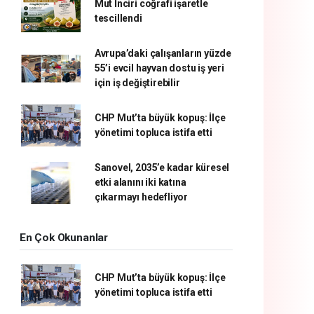
Mut İnciri coğrafi işaretle
tescillendi
Avrupa’daki çalışanların yüzde
55’i evcil hayvan dostu iş yeri
için iş değiştirebilir
CHP Mut’ta büyük kopuş: İlçe
yönetimi topluca istifa etti
Sanovel, 2035’e kadar küresel
etki alanını iki katına
çıkarmayı hedefliyor
En Çok Okunanlar
CHP Mut’ta büyük kopuş: İlçe
yönetimi topluca istifa etti