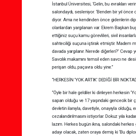
İstanbul Üniversitesi, ‘Gelin, bu evrakları v
salondaydı, sesleniyor. ‘Benden bir yıl önce o
diyor. Ama ne kendinden önce gidenlerin diplo
olanlardan yargılanan var. Ekrem Başkan bugü
ettiğiniz suçu kamu görevlileri, sivil insanl
sahteciliği suçuna iştirak etmiştir. Madem mü
davada yargılanır. Nerede diğerleri?’ Cevap 
Savcılık makamını temsil eden savcı ne desin
perişan oldu, paçavra oldu yine.”
“HERKESİN ‘YOK ARTIK’ DEDİĞİ BİR NOKTA
“Öyle bir hale geldiler ki dinleyen herkesin ‘
sapan olduğu ve 17 yaşındaki gencecik bir 
devletin ilanıyla, davetiyle, onayıyla olduğu
cezalandırılmasını istiyorlar. Dokuz yıla kada
lazım. Herkes bugün ikna, salondaki herkes
adayı olacak, zaten oraya demiş ki ‘Bu diplo