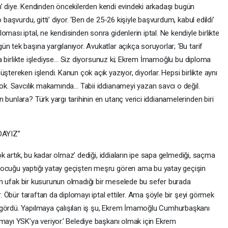
erin’ diye. Kendinden öncekilerden kendi evindeki arkadaşı bugün
 başvurdu, gitti’ diyor. ‘Ben de 25-26 kişiyle başvurdum, kabul edildi’
ması iptal, ne kendisinden sonra gidenlerin iptal. Ne kendiyle birlikte
n tek başına yargılanıyor. Avukatlar açıkça soruyorlar; ‘Bu tarif
arla birlikte işlediyse… Siz diyorsunuz ki; Ekrem İmamoğlu bu diploma
ştereken işlendi. Kanun çok açık yazıyor, diyorlar. Hepsi birlikte aynı
yok. Savcılık makamında… Tabii iddianameyi yazan savcı o değil.
 bunlara? Türk yargı tarihinin en utanç verici iddianamelerinden biri
DAYIZ”
Yok artık, bu kadar olmaz’ dediği, iddiaların ipe sapa gelmediği, saçma
çocuğu yaptığı yatay geçişten meşru gören ama bu yatay geçişin
, en ufak bir kusurunun olmadığı bir meselede bu sefer burada
r. Öbür taraftan da diplomayı iptal ettiler. Ama şöyle bir şeyi görmek
 gördü. Yapılmaya çalışılan iş şu, Ekrem İmamoğlu Cumhurbaşkanı
mayı YSK’ya veriyor.’ Belediye başkanı olmak için Ekrem