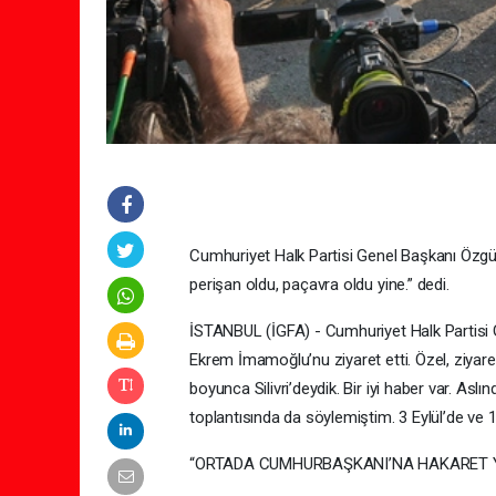
Cumhuriyet Halk Partisi Genel Başkanı Özgür Ö
perişan oldu, paçavra oldu yine.” dedi.
İSTANBUL (İGFA) - Cumhuriyet Halk Partisi 
Ekrem İmamoğlu’nu ziyaret etti. Özel, ziyare
boyunca Silivri’deydik. Bir iyi haber var. Asl
toplantısında da söylemiştim. 3 Eylül’de ve 12
“ORTADA CUMHURBAŞKANI’NA HAKARET 