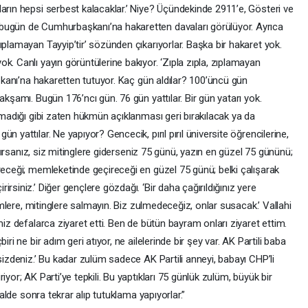
arın hepsi serbest kalacaklar.’ Niye? Üçündekinde 2911’e, Gösteri ve
bugün de Cumhurbaşkanı’na hakaretten davaları görülüyor. Ayrıca
ıplamayan Tayyip’tir’ sözünden çıkarıyorlar. Başka bir hakaret yok.
k. Canlı yayın görüntülerine bakıyor. ‘Zıpla zıpla, zıplamayan
aşkanı’na hakaretten tutuyor. Kaç gün aldılar? 100’üncü gün
akşamı. Bugün 176’ncı gün. 76 gün yattılar. Bir gün yatarı yok.
olmadığı gibi zaten hükmün açıklanması geri bırakılacak ya da
 yattılar. Ne yapıyor? Gencecik, pırıl pırıl üniversite öğrencilerine,
lanırsanız, siz mitinglere giderseniz 75 günü, yazın en güzel 75 gününü;
receği; memleketinde geçireceği en güzel 75 günü; belki çalışarak
rsiniz.’ Diğer gençlere gözdağı. ‘Bir daha çağırıldığınız yere
lemlere, mitinglere salmayın. Biz zulmedeceğiz, onlar susacak.’ Vallahi
miz defalarca ziyaret etti. Ben de bütün bayram onları ziyaret ettim.
ri ne bir adım geri atıyor, ne ailelerinde bir şey var. AK Partili baba
sizdeniz.’ Bu kadar zulüm sadece AK Partili anneyi, babayı CHP’li
yor; AK Parti’ye tepkili. Bu yaptıkları 75 günlük zulüm, büyük bir
halde sonra tekrar alıp tutuklama yapıyorlar.”