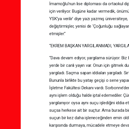
İmamoğlu’nun lise diploması da ortaokul di
için veriliyor. Bugüne kadar vermedik, önüm
YSK’ya verilir’ diye yazı yazmış üniversiteye, 
değiştirmişler, yenisi de ‘Çoğunluğu sağlaya
etmişler.”
“EKREM BAŞKAN YARGILANMADI, YARGILA
“Dava devam ediyor, yargılama sürüyor. Biz bi
yerde bir canlı yayın var. Onun için gitme
yargıladı. Saçma sapan iddiaları yargıladı. S
Bununla birlikte bu yatay geçişi o sene yapanl
İşletme Fakültesi Dekanı vardı. Sorbonne’den
aynı işlem olduğu halde iptal edemediler. 
yargılanıyor oysa aynı suçu işlediğini iddia et
suçsa herkese ait bir suçtur. Ama burada bi
suçun bir kez daha işleneceğinden emin olduk
karşısında durmaya, mücadele etmeye deva