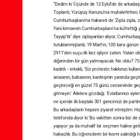
“Dedim ki ‘Üçünde de 12 Eylül’de de arkadaşl
Toplantı, Yürüyüş Kanunu’na muhalefetten, 
Cumhurbaşkanı’na hakareti de ‘Zıpla zıpla, z
Yani kimsenin Cumhurbaşkanı’na küfrettiği yo
Tayyip’tir’ diye zıplayanları alıyor, Cumhurb
tutuklanmışlardı; 19 Mart’ın, 100 kara günün 
2911’den suçu ilk kez işliyor zaten. Yatarı 
diğerinden bir gün yatmayacak. Ne oldu? 75 gün
kadınlı - erkekli, ‘Siz protesto hakkınızı kul
anasının, babasının, kardeşinin yanında geçi
geçireceği en güzel 75 günü cezaevinde geçiri
gitmeyin.’ Ailelere gözdağı. ‘Evlatlarınızı ey
ne içeride ilk baştaki 301 gencimizi de parti
Bu arkadaşların hepsini ziyaret etmiştim. Hiçbi
telefonda diyor ki ‘Bu vakitten sonra biz de 
yapıyor ya da muhalif bir seçmen haline getiri
haksızlık. Bu öğrencilerin bir kısmı salındığı 