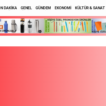
N DAKİKA
GENEL
GÜNDEM
EKONOMİ
KÜLTÜR & SANAT
SAĞLIK
EĞİTİM
ASAYİŞ