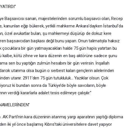
YATIRDI”
iye Başsavcısı sanan, majestelerinden sorumlu başsavcı olan, Recep
le, kanunları eğip bükerek, yetkili mahkeme Ankara’dayken İstanbul’da
ran, özel avukatlar bulan, şu mahkemeyi düşürüp de dokuz kere
en başsavcıdan başkası değil bunu yapan. Onun talimatıyla haksız
ik çocuklara bir gün yatmayacakları halde 75 gün hapis yatırtan bu
ü kalbe, kötü zihne ve kara düzenin en baş aktörüne sadece şunu
 ama sen bu yaptığın zulmün hesabını bir gün verirsin. İnşallah
kadarcık utanma olsa bugün o serbest kalan gençlerin ailelerinden
rinden utanır. 2911’den 75 gün tutukluluk… Yazıklar olsun. Çok
yoruz ki bundan sonra da Türkiye’de böyle savcıların, böyle
ın verdiği kararlarla adalet tesis edilmeye çalışılır.”
ANAMELERİNDEN”
p. AK Parti’nin kara düzeninin atanmış yargı aparatının yaptığı diploma
en iki yıl önce başlamış Kıbrıs’taki üniversitelere davet yapıyor