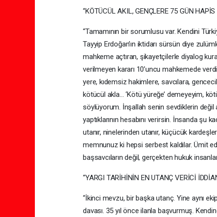
“KÖTÜCÜL AKIL, GENÇLERE 75 GÜN HAPİS 
“Tamamının bir sorumlusu var. Kendini Türk
Tayyip Erdoğan’ın iktidarı sürsün diye zulüm
mahkeme açtıran, şikayetçilerle diyalog ku
verilmeyen kararı 10’uncu mahkemede verdir
yere, kıdemsiz hakimlere, savcılara, gencec
kötücül akla… ‘Kötü yüreğe’ demeyeyim, köt
söylüyorum. İnşallah senin sevdiklerin değil
yaptıklarının hesabını verirsin. İnsanda şu 
utanır, ninelerinden utanır, küçücük kardeşle
memnunuz ki hepsi serbest kaldılar. Ümit edi
başsavcıların değil, gerçekten hukuk insanların
“YARGI TARİHİNİN EN UTANÇ VERİCİ İDDİ
“İkinci mevzu, bir başka utanç. Yine aynı eki
davası. 35 yıl önce ilanla başvurmuş. Kendind