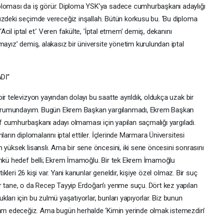
ploması da iş görür. Diploma YSK’ya sadece cumhurbaşkanı adaylığı
üzdeki seçimde vereceğiz inşallah. Bütün korkusu bu. ‘Bu diploma
‘Acil iptal et.’ Veren fakülte, ‘İptal etmem’ demiş, dekanını
mayız’ demiş, alakasız bir üniversite yönetim kurulundan iptal
DI”
r televizyon yayından dolayı bu saatte ayrıldık, oldukça uzak bir
k durumundayım. Bugün Ekrem Başkan yargılanmadı, Ekrem Başkan
ırf cumhurbaşkanı adayı olmaması için yapılan saçmalığı yargıladı.
arın diplomalarını iptal ettiler. İçlerinde Marmara Üniversitesi
 yüksek lisanslı. Ama bir sene öncesini, iki sene öncesini sonrasını
Çünkü hedef belli; Ekrem İmamoğlu. Bir tek Ekrem İmamoğlu
tikleri 26 kişi var. Yani kanunlar geneldir, kişiye özel olmaz. Bir suç
r tane, o da Recep Tayyip Erdoğan’ı yenme suçu. Dört kez yapılan
ları için bu zulmü yaşatıyorlar, bunları yapıyorlar. Biz bunun
m edeceğiz. Ama bugün herhalde ‘Kimin yerinde olmak istemezdin’