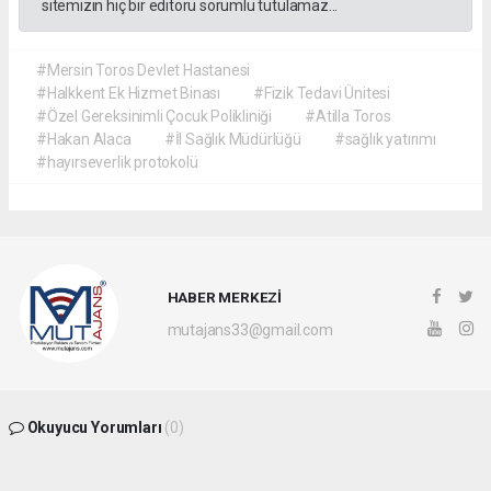
sitemizin hiç bir editörü sorumlu tutulamaz...
#Mersin Toros Devlet Hastanesi
#Halkkent Ek Hizmet Binası
#Fizik Tedavi Ünitesi
#Özel Gereksinimli Çocuk Polikliniği
#Atilla Toros
#Hakan Alaca
#İl Sağlık Müdürlüğü
#sağlık yatırımı
#hayırseverlik protokolü
HABER MERKEZİ
mutajans33@gmail.com
Okuyucu Yorumları
(0)