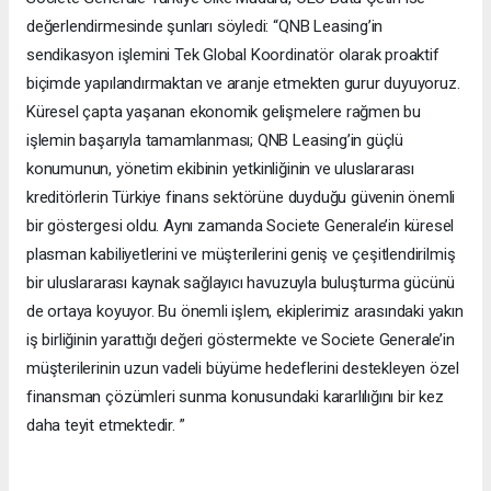
değerlendirmesinde şunları söyledi: “QNB Leasing’in
sendikasyon işlemini Tek Global Koordinatör olarak proaktif
biçimde yapılandırmaktan ve aranje etmekten gurur duyuyoruz.
Küresel çapta yaşanan ekonomik gelişmelere rağmen bu
işlemin başarıyla tamamlanması; QNB Leasing’in güçlü
konumunun, yönetim ekibinin yetkinliğinin ve uluslararası
kreditörlerin Türkiye finans sektörüne duyduğu güvenin önemli
bir göstergesi oldu. Aynı zamanda Societe Generale’in küresel
plasman kabiliyetlerini ve müşterilerini geniş ve çeşitlendirilmiş
bir uluslararası kaynak sağlayıcı havuzuyla buluşturma gücünü
de ortaya koyuyor. Bu önemli işlem, ekiplerimiz arasındaki yakın
iş birliğinin yarattığı değeri göstermekte ve Societe Generale’in
müşterilerinin uzun vadeli büyüme hedeflerini destekleyen özel
finansman çözümleri sunma konusundaki kararlılığını bir kez
daha teyit etmektedir. ”