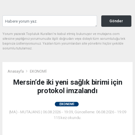
Gönder
Yorum yazarak Topluluk Kuralları’nı kabul etmiş bulunuyor ve mutajans.com
sitesine yaptığınız yorumunuzla ilgili doğrudan veya dolaylı tüm sorumluluğu tek
başınıza üstleniyorsunuz. Yazılan tüm yorumlardan site yönetimi hiçbir şekilde
sorumlu tutulamaz.
Anasayfa
EKONOMİ
Mersin’de iki yeni sağlık birimi için
protokol imzalandı
EKONOMİ
(MA) - MUTAJANS | 06.08.2026 - 19:09, Güncelleme: 06.08.2026 - 19:09
115 kez okundu.