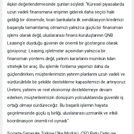
ilişkin değerlendirmesinde şunları söyledi: "Küresel piyasalarda
uzun vadeli finansmana erişimin giderek daha seçici hale
geldiği bir dönemde, ticari bankalarla ilk sendikasyon kredimizi
başarıyla tamamlamış olmamızı yalnızca güçlü bir finansman
işlemi olarak değil, uluslararası finans kuruluşlarının QNB
Leasing'e duyduğu güvenin de önemli bir göstergesi olarak
görüyoruz. Leasing, işletmeler açısından yalnızca bir
finansman yöntemi değil, yatırım kararlarını mümkün kılan
stratejik bir araç. Bu işlemle fonlama yapımızı daha da
güçlendirirken, müşterilerimizin yatırım planlarını uzun vadeli ve
sürdürülebilir bir şekilde destekleme kapasitemizi de artırıyoruz.
Üretimi, yatırımı ve reel ekonomiyi desteklemeye devam
ederken, müşterilerimizin dönüşüm yolculuklarında güvenilir iş
ortağı olmayı sürdüreceğiz. Bu başarılı işlemin hayata
geçirilmesinde güçlü iş birliği, uluslararası uzmanlık ve etkili
koordinasyon önemli rol oynadı."
Societe Generale Türkiye Ülke Müdürü, CEO Batu Çetin ise