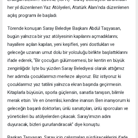
her yıl düzenlenen Yaz Atölyeleri, Atatürk Alanı’nda düzenlenen
açılış programı ile başladı.
Törende konuşan Saray Belediye Başkanı Abdül Taşyasan,
bugün yalnızca bir yaz atölyesinin kapılarını açmadıklarını;
hayallere açılan kapıları, yeni keşifleri, yeni dostlukları ve
geleceğe uzanan umut dolu bir yolculuğu birlikte başlattıklarını
ifade ederek, "Bir çocuğun gülümsemesi, bir kentin en büyük
zenginliğidir. İşte bu yüzden Saray Belediyesi olarak attığımız
her adımda çocuklarımızı merkeze alıyoruz. Biz istiyoruz ki
çocuklarımız yaz tatilini yalnızca ekran başında geçirmesin.
Kitaplarla büyüsün, sporla güçlensin, sanatla tanışsın, bilimle
merak etsin. Ve en önemlisi; kendine inansın. Ben inanıyorum ki
geleceğin başarılı doktorları, ünlü sanatçıları, ünlü sporcuları ve
yöneticileri bu atölyelerden çıkacak. Saray’ımızın adını
duyuracak, bizleri gururlandıracak" diye konuştu.
Başkan Taşyasan, Saray için çalışmaları sürdüreceklerini ifade