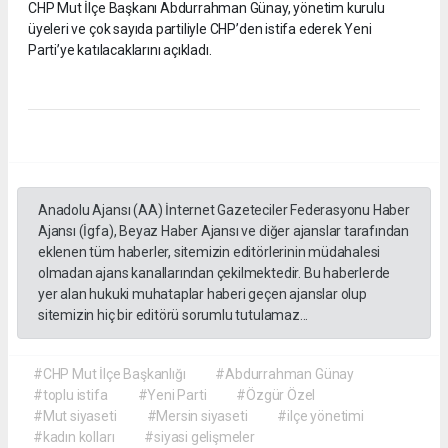
CHP Mut İlçe Başkanı Abdurrahman Günay, yönetim kurulu
üyeleri ve çok sayıda partiliyle CHP’den istifa ederek Yeni
Parti’ye katılacaklarını açıkladı.
Anadolu Ajansı (AA) İnternet Gazeteciler Federasyonu Haber
Ajansı (İgfa), Beyaz Haber Ajansı ve diğer ajanslar tarafından
eklenen tüm haberler, sitemizin editörlerinin müdahalesi
olmadan ajans kanallarından çekilmektedir. Bu haberlerde
yer alan hukuki muhataplar haberi geçen ajanslar olup
sitemizin hiç bir editörü sorumlu tutulamaz...
#CHP Mut İlçe Başkanlığı
#Abdurrahman Günay
#toplu istifa
#Yeni Parti
#Özgür Özel
#Mut siyaseti
#Mersin siyaseti
#ilçe yönetimi
#kadın kolları
#siyasi gelişmeler