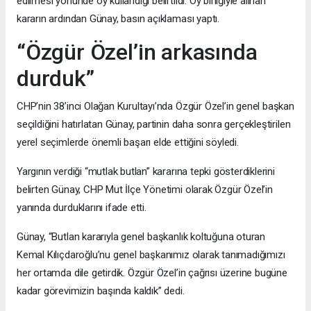
edilmesi yönünde oy kullandığı belirtildi. Oy birliğiyle alınan
kararın ardından Günay, basın açıklaması yaptı.
“Özgür Özel’in arkasında
durduk”
CHP’nin 38’inci Olağan Kurultayı’nda Özgür Özel’in genel başkan
seçildiğini hatırlatan Günay, partinin daha sonra gerçekleştirilen
yerel seçimlerde önemli başarı elde ettiğini söyledi.
Yargının verdiği “mutlak butlan” kararına tepki gösterdiklerini
belirten Günay, CHP Mut İlçe Yönetimi olarak Özgür Özel’in
yanında durduklarını ifade etti.
Günay, “Butlan kararıyla genel başkanlık koltuğuna oturan
Kemal Kılıçdaroğlu’nu genel başkanımız olarak tanımadığımızı
her ortamda dile getirdik. Özgür Özel’in çağrısı üzerine bugüne
kadar görevimizin başında kaldık” dedi.