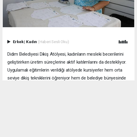
Erkek
|
Kadın
(Haberi Sesli Oku)
Didim Belediyesi Dikiş Atölyesi, kadınların mesleki becerilerini
geliştirirken üretim süreçlerine aktif katılımlarını da destekliyor.
Uygulamalı eğitimlerin verildiği atölyede kursiyerler hem orta
seviye dikiş tekniklerini öğreniyor hem de belediye bünyesinde
kullanılan tekstil ürünlerinin bakım ve onarım çalışmalarına katkı
sunuyor.
Didim Belediyesi tarafından kadınların üretime katılımını
desteklemek ve mesleki becerilerini geliştirmek amacıyla
faaliyet gösteren Dikiş Atölyesi, yaz döneminde uygulamalı
eğitim programıyla çalışmalarını sürdürüyor.