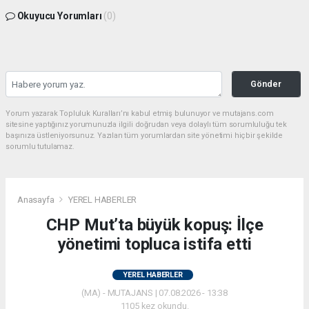
Okuyucu Yorumları
(0)
Gönder
Yorum yazarak Topluluk Kuralları’nı kabul etmiş bulunuyor ve mutajans.com
sitesine yaptığınız yorumunuzla ilgili doğrudan veya dolaylı tüm sorumluluğu tek
başınıza üstleniyorsunuz. Yazılan tüm yorumlardan site yönetimi hiçbir şekilde
sorumlu tutulamaz.
Anasayfa
YEREL HABERLER
CHP Mut’ta büyük kopuş: İlçe
yönetimi topluca istifa etti
YEREL HABERLER
(MA) - MUTAJANS | 07.08.2026 - 13:38
1105 kez okundu.