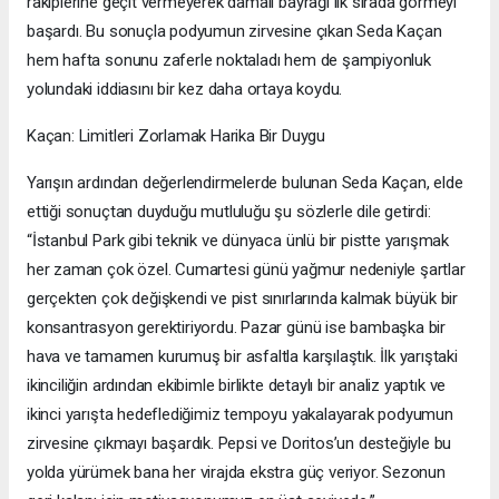
rakiplerine geçit vermeyerek damalı bayrağı ilk sırada görmeyi
başardı. Bu sonuçla podyumun zirvesine çıkan Seda Kaçan
hem hafta sonunu zaferle noktaladı hem de şampiyonluk
yolundaki iddiasını bir kez daha ortaya koydu.
Kaçan: Limitleri Zorlamak Harika Bir Duygu
Yarışın ardından değerlendirmelerde bulunan Seda Kaçan, elde
ettiği sonuçtan duyduğu mutluluğu şu sözlerle dile getirdi:
“İstanbul Park gibi teknik ve dünyaca ünlü bir pistte yarışmak
her zaman çok özel. Cumartesi günü yağmur nedeniyle şartlar
gerçekten çok değişkendi ve pist sınırlarında kalmak büyük bir
konsantrasyon gerektiriyordu. Pazar günü ise bambaşka bir
hava ve tamamen kurumuş bir asfaltla karşılaştık. İlk yarıştaki
ikinciliğin ardından ekibimle birlikte detaylı bir analiz yaptık ve
ikinci yarışta hedeflediğimiz tempoyu yakalayarak podyumun
zirvesine çıkmayı başardık. Pepsi ve Doritos’un desteğiyle bu
yolda yürümek bana her virajda ekstra güç veriyor. Sezonun