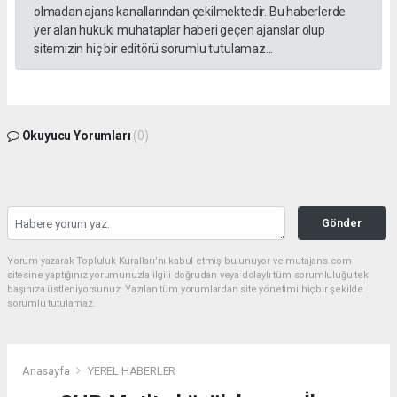
olmadan ajans kanallarından çekilmektedir. Bu haberlerde
yer alan hukuki muhataplar haberi geçen ajanslar olup
sitemizin hiç bir editörü sorumlu tutulamaz...
Okuyucu Yorumları
(0)
Gönder
Yorum yazarak Topluluk Kuralları’nı kabul etmiş bulunuyor ve mutajans.com
sitesine yaptığınız yorumunuzla ilgili doğrudan veya dolaylı tüm sorumluluğu tek
başınıza üstleniyorsunuz. Yazılan tüm yorumlardan site yönetimi hiçbir şekilde
sorumlu tutulamaz.
Anasayfa
YEREL HABERLER