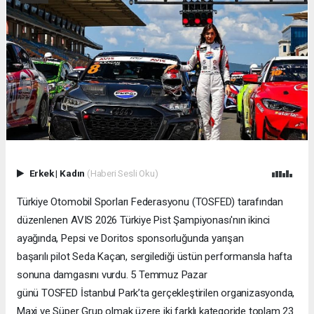
Erkek
|
Kadın
(Haberi Sesli Oku)
Türkiye Otomobil Sporları Federasyonu (TOSFED) tarafından
düzenlenen AVIS 2026 Türkiye Pist Şampiyonası'nın ikinci
ayağında, Pepsi ve Doritos sponsorluğunda yarışan
başarılı pilot Seda Kaçan, sergilediği üstün performansla hafta
sonuna damgasını vurdu. 5 Temmuz Pazar
günü TOSFED İstanbul Park’ta gerçekleştirilen organizasyonda,
Maxi ve Süper Grup olmak üzere iki farklı kategoride toplam 23