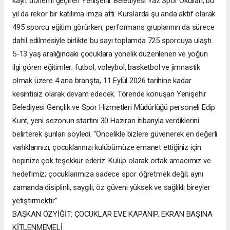
kayıt dönemi geçiren Yenişehir Belediyesi Yaz Spor Okulları, bu
yıl da rekor bir katılıma imza attı. Kurslarda şu anda aktif olarak
495 sporcu eğitim görürken, performans gruplarının da sürece
dahil edilmesiyle birlikte bu sayı toplamda 725 sporcuya ulaştı.
5-13 yaş aralığındaki çocuklara yönelik düzenlenen ve yoğun
ilgi gören eğitimler; futbol, voleybol, basketbol ve jimnastik
olmak üzere 4 ana branşta, 11 Eylül 2026 tarihine kadar
kesintisiz olarak devam edecek. Törende konuşan Yenişehir
Belediyesi Gençlik ve Spor Hizmetleri Müdürlüğü personeli Edip
Kunt, yeni sezonun startını 30 Haziran itibarıyla verdiklerini
belirterek şunları söyledi: “Öncelikle bizlere güvenerek en değerli
varlıklarınızı, çocuklarınızı kulübümüze emanet ettiğiniz için
hepinize çok teşekkür ederiz. Kulüp olarak ortak amacımız ve
hedefimiz; çocuklarımıza sadece spor öğretmek değil; aynı
zamanda disiplinli, saygılı, öz güveni yüksek ve sağlıklı bireyler
yetiştirmektir.”
BAŞKAN ÖZYİĞİT: ÇOCUKLAR EVE KAPANIP, EKRAN BAŞINA
KİTLENMEMELİ