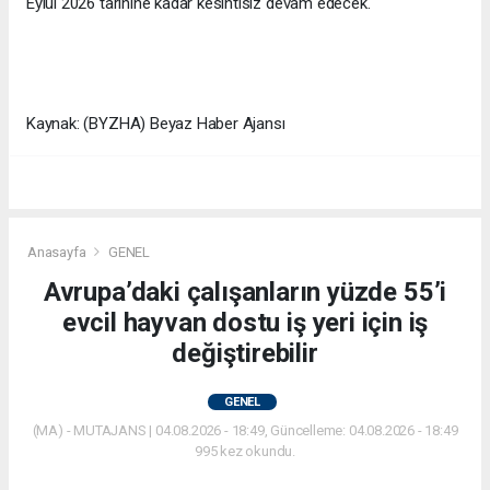
Eylül 2026 tarihine kadar kesintisiz devam edecek.
Kaynak: (BYZHA) Beyaz Haber Ajansı
Anasayfa
GENEL
Avrupa’daki çalışanların yüzde 55’i
evcil hayvan dostu iş yeri için iş
değiştirebilir
GENEL
(MA) - MUTAJANS | 04.08.2026 - 18:49, Güncelleme: 04.08.2026 - 18:49
995 kez okundu.