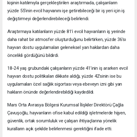
kişinin katılımıyla gerçekleştirilen araştırmada, çalışanların
yüzde 55’inin evcil hayvanını işe getirebileceği bir iş yeri için iş
değiştirmeyi değerlendirebileceği belirlendi.
Araştırmaya katılanların yüzde 81’i evcil hayvanların iş yerinde
daha rahat bir atmosfer oluşturduğunu belirtirken, yüzde 36’sı
hayvan dostu uygulamaları geleneksel yan haklardan daha
öncelikli gördüğünü bildirdi.
18-24 yaş grubundaki çalışanların yüzde 41’inin iş ararken evcil
hayvan dostu politikaları dikkate aldığı, yüzde 42’sinin ise bu
uygulamaları özel sağlık sigortası veya ebeveyn izni gibi yan
hakların önünde değerlendirebildiği kaydedildi.
Mars Orta Avrasya Bölgesi Kurumsal İlişkiler Direktörü Çağla
Çavuşoğlu, hayvanların ofise kabul edildiği işletmelerde hijyen,
güvenlik, ortak sorumluluk ve çalışan ihtiyaçlarına yönelik
kuralların açık şekilde belirlenmesi gerektiğini ifade etti.