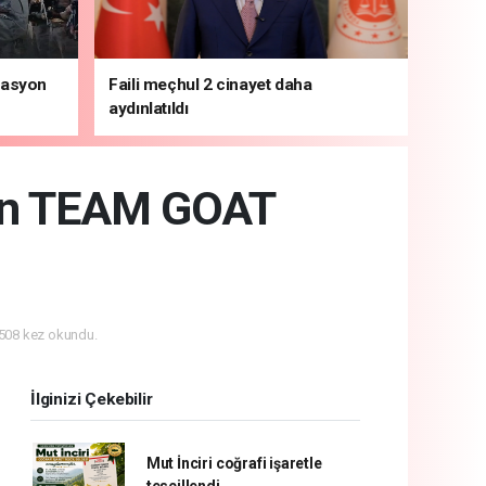
rasyon
Faili meçhul 2 cinayet daha
aydınlatıldı
yon TEAM GOAT
508 kez okundu.
İlginizi Çekebilir
Mut İnciri coğrafi işaretle
tescillendi