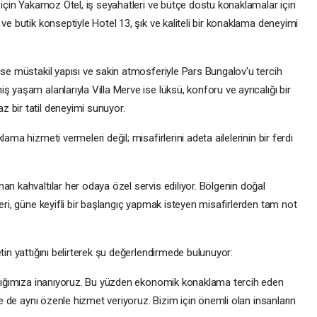
r için Yakamoz Otel, iş seyahatleri ve bütçe dostu konaklamalar için
ve butik konseptiyle Hotel 13, şık ve kaliteli bir konaklama deneyimi
ise müstakil yapısı ve sakin atmosferiyle Pars Bungalov'u tercih
 yaşam alanlarıyla Villa Merve ise lüksü, konforu ve ayrıcalığı bir
 bir tatil deneyimi sunuyor.
ama hizmeti vermeleri değil; misafirlerini adeta ailelerinin bir ferdi
an kahvaltılar her odaya özel servis ediliyor. Bölgenin doğal
leri, güne keyifli bir başlangıç yapmak isteyen misafirlerden tam not
tin yattığını belirterek şu değerlendirmede bulunuyor:
ladığımıza inanıyoruz. Bu yüzden ekonomik konaklama tercih eden
ize de aynı özenle hizmet veriyoruz. Bizim için önemli olan insanların