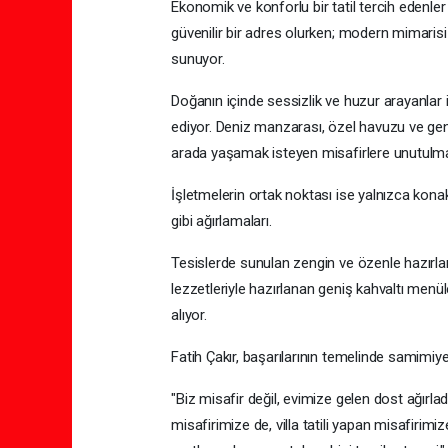
Ekonomik ve konforlu bir tatil tercih edenle
güvenilir bir adres olurken; modern mimarisi 
sunuyor.
Doğanın içinde sessizlik ve huzur arayanlar 
ediyor. Deniz manzarası, özel havuzu ve geniş
arada yaşamak isteyen misafirlere unutulmaz
İşletmelerin ortak noktası ise yalnızca konakl
gibi ağırlamaları.
Tesislerde sunulan zengin ve özenle hazırlan
lezzetleriyle hazırlanan geniş kahvaltı menü
alıyor.
Fatih Çakır, başarılarının temelinde samimiye
"Biz misafir değil, evimize gelen dost ağır
misafirimize de, villa tatili yapan misafirim