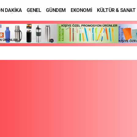
N DAKİKA
GENEL
GÜNDEM
EKONOMİ
KÜLTÜR & SANAT
SAĞLIK
EĞİTİM
ASAYİŞ