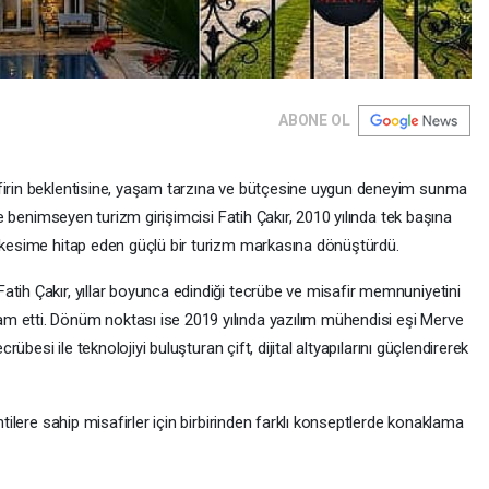
ABONE OL
afirin beklentisine, yaşam tarzına ve bütçesine uygun deneyim sunma
nce benimseyen turizm girişimcisi Fatih Çakır, 2010 yılında tek başına
r kesime hitap eden güçlü bir turizm markasına dönüştürdü.
atih Çakır, yıllar boyunca edindiği tecrübe ve misafir memnuniyetini
m etti. Dönüm noktası ise 2019 yılında yazılım mühendisi eşi Merve
crübesi ile teknolojiyi buluşturan çift, dijital altyapılarını güçlendirerek
ntilere sahip misafirler için birbirinden farklı konseptlerde konaklama