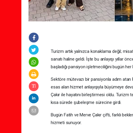
Turizm artık yalnızca konaklama değil; mis
sanatı haline geldi. İşte bu anlayışı yıllar ö
başladığı pansiyon işletmeciliğini bugün he
Sektöre mütevazı bir pansiyonla adım atan F
esas alan hizmet anlayışıyla büyümeye deva
Çakır ile hayatını birleştirmesi oldu. Turizm te
kısa sürede şubeleşme sürecine girdi.
Bugün Fatih ve Merve Çakır çifti, farklı bekle
hizmeti sunuyor.