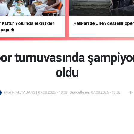
 Kültür Yolu'nda etkinlikler
Hakkâri’de JİHA destekli ope
yapıldı
spor turnuvasında şampi
oldu
(MA) - MUTAJANS | 07.08.2026 - 13:03, Güncelleme: 07.08.2026 - 13:03