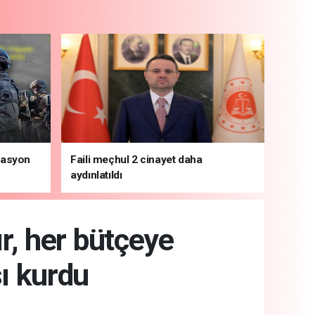
rasyon
Faili meçhul 2 cinayet daha
aydınlatıldı
kır, her bütçeye
sı kurdu