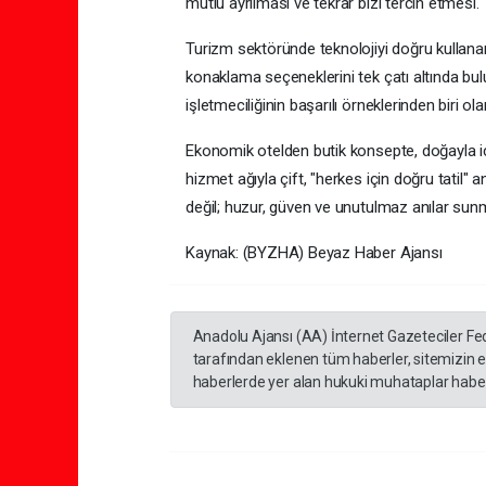
mutlu ayrılması ve tekrar bizi tercih etmesi."
Turizm sektöründe teknolojiyi doğru kullanan,
konaklama seçeneklerini tek çatı altında bulu
işletmeciliğinin başarılı örneklerinden biri ola
Ekonomik otelden butik konsepte, doğayla iç
hizmet ağıyla çift, "herkes için doğru tatil" a
değil; huzur, güven ve unutulmaz anılar su
Kaynak: (BYZHA) Beyaz Haber Ajansı
Anadolu Ajansı (AA) İnternet Gazeteciler Fe
tarafından eklenen tüm haberler, sitemizin 
haberlerde yer alan hukuki muhataplar haberi