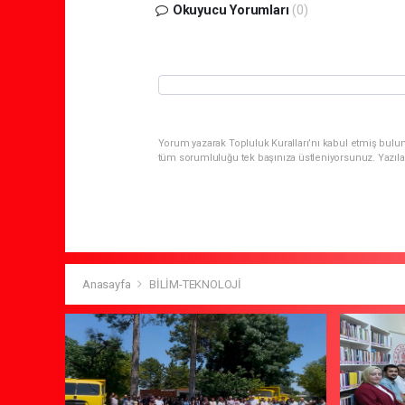
Okuyucu Yorumları
(0)
Yorum yazarak Topluluk Kuralları’nı kabul etmiş bulun
tüm sorumluluğu tek başınıza üstleniyorsunuz. Yazıla
Anasayfa
BİLİM-TEKNOLOJİ