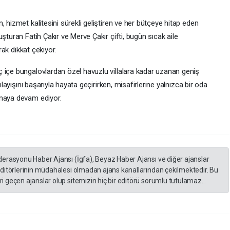
 hizmet kalitesini sürekli geliştiren ve her bütçeye hitap eden
şturan Fatih Çakır ve Merve Çakır çifti, bugün sıcak aile
rak dikkat çekiyor.
 içe bungalovlardan özel havuzlu villalara kadar uzanan geniş
nlayışını başarıyla hayata geçirirken, misafirlerine yalnızca bir oda
nmaya devam ediyor.
derasyonu Haber Ajansı (İgfa), Beyaz Haber Ajansı ve diğer ajanslar
editörlerinin müdahalesi olmadan ajans kanallarından çekilmektedir. Bu
 geçen ajanslar olup sitemizin hiç bir editörü sorumlu tutulamaz...