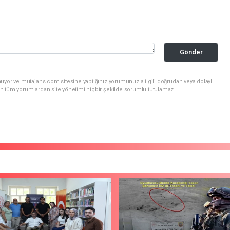
Gönder
uyor ve mutajans.com sitesine yaptığınız yorumunuzla ilgili doğrudan veya dolaylı
n tüm yorumlardan site yönetimi hiçbir şekilde sorumlu tutulamaz.