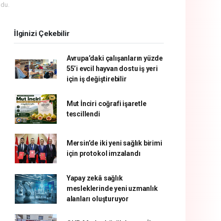
du.
İlginizi Çekebilir
Avrupa’daki çalışanların yüzde
55’i evcil hayvan dostu iş yeri
için iş değiştirebilir
Mut İnciri coğrafi işaretle
tescillendi
Mersin’de iki yeni sağlık birimi
için protokol imzalandı
Yapay zekâ sağlık
mesleklerinde yeni uzmanlık
alanları oluşturuyor