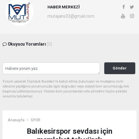
HABER MERKEZİ
mutajans33@gmail.com
Okuyucu Yorumları
(0)
Gönder
Yorum yazarak Topluluk Kuralları’nı kabul etmiş bulunuyor ve mutajans.com
sitesine yaptığınız yorumunuzla ilgili doğrudan veya dolaylı tüm sorumluluğu tek
başınıza üstleniyorsunuz. Yazılan tüm yorumlardan site yönetimi hiçbir şekilde
sorumlu tutulamaz.
Anasayfa
SPOR
Balıkesirspor sevdası için