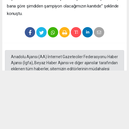
bana göre şimdiden şampiyon olacağımızın kanıtıdır.” şeklinde
konuştu.
Anadolu Ajansı (AA) İnternet Gazeteciler Federasyonu Haber
Ajansı (İgfa), Beyaz Haber Ajansı ve diğer ajanslar tarafından
eklenen tüm haberler, sitemizin editörlerinin müdahalesi
olmadan ajans kanallarından çekilmektedir. Bu haberlerde
yer alan hukuki muhataplar haberi geçen ajanslar olup
sitemizin hiç bir editörü sorumlu tutulamaz...
Okuyucu Yorumları
(0)