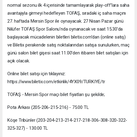
normal sezonu ilk 4 içerisinde tamamlayarak play-off’lara saha
avantajıyla girmeyi hedefleyen TOFAŞ, sıradaki iç saha maçını
27. haftada Mersin Spor ile oynayacak. 27 Nisan Pazar günü
Nilüfer TOFAŞ Spor Salonu’nda oynanacak ve saat 15.30’da
başlayacak mücadelenin biletleri biletix.com’dan (online satış)
ve Biletix perakende satış noktalarından satışa sunulurken, maç
günü salon bilet gişesi saat 11.00’den itibaren bilet satışları için
açık olacak.
Online bilet satışı için tıklayınız:
https://www.biletix.com/etkinlik/4YX09/TURKIYE/tr
TOFAŞ - Mersin Spor maçı bilet fiyatları şu şekilde;
Pota Arkası (205-206-215-216) - 75.00 TL
Köşe Tribünler (203-204-213-214-217-218-306-308-320-322-
325-327) - 130.00 TL