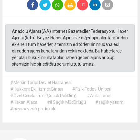
Anadolu Ajansı (AA) İnternet Gazeteciler Federasyonu Haber
Ajansı (İgfa), Beyaz Haber Ajansı ve diğer ajanslar tarafından
eklenen tüm haberler, sitemizin editörlerinin müdahalesi
olmadan ajans kanallarından çekilmektedir. Bu haberlerde
yer alan hukuki muhataplar haberi geçen ajanslar olup
sitemizin hiç bir editörü sorumlu tutulamaz...
#Mersin Toros Devlet Hastanesi
#Halkkent Ek Hizmet Binası
#Fizik Tedavi Ünitesi
#Özel Gereksinimli Çocuk Polikliniği
#Atilla Toros
#Hakan Alaca
#İl Sağlık Müdürlüğü
#sağlık yatırımı
#hayırseverlik protokolü