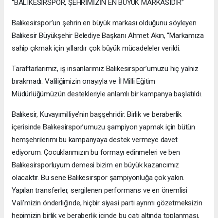
“BALIKESİRSPOR, ŞEHRİMİZİN EN BÜYÜK MARKASIDIR”
Balıkesirspor’un şehrin en büyük markası olduğunu söyleyen
Balıkesir Büyükşehir Belediye Başkanı Ahmet Akın, “Markamıza
sahip çıkmak için yıllardır çok büyük mücadeleler verildi.
Taraftarlarımız, iş insanlarımız Balıkesirspor’umuzu hiç yalnız
bırakmadı. Valiliğimizin onayıyla ve İl Milli Eğitim
Müdürlüğümüzün destekleriyle anlamlı bir kampanya başlatıldı.
Balıkesir, Kuvayımilliye’nin başşehridir. Birlik ve beraberlik
içerisinde Balıkesirspor’umuzu şampiyon yapmak için bütün
hemşehrilerimi bu kampanyaya destek vermeye davet
ediyorum. Çocuklarımızın bu formayı edinmeleri ve ben
Balıkesirsporluyum demesi bizim en büyük kazancımız
olacaktır. Bu sene Balıkesirspor şampiyonluğa çok yakın.
Yapılan transferler, sergilenen performans ve en önemlisi
Vali’mizin önderliğinde, hiçbir siyasi parti ayrımı gözetmeksizin
hepimizin birlik ve beraberlik içinde bu çatı altında toplanması,