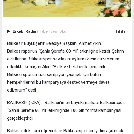
Erkek
|
Kadın
(Haberi Sesli Oku)
Balıkesir Büyükşehir Belediye Başkanı Ahmet Akın,
Balıkesirspor’un “Şanla Şerefle 60. Yıl” etkinliğine katıldı. Şehrin
evlatlarına Balıkesirspor sevdasını aşılamak için düzenlenen
etkinlikte konuşan Akın, “Birlik ve beraberlik içerisinde
Balıkesirspor’umuzu şampiyon yapmak için bütün
hemşehrilerimi bu kampanyaya destek vermeye davet
ediyorum.” dedi.
BALIKESİR (İGFA) - Balıkesir’in en büyük markası Balıkesirspor,
“Şanla Şerefle 60. Yıl” etkinliğinde 100 bin forma kampanyası
gerçekleştirdi.
Balıkesir’deki tüm öğrencilere Balıkesirspor aidiyetini aşılamak