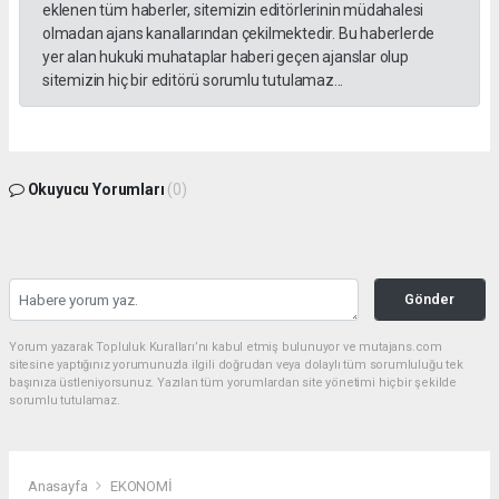
eklenen tüm haberler, sitemizin editörlerinin müdahalesi
olmadan ajans kanallarından çekilmektedir. Bu haberlerde
yer alan hukuki muhataplar haberi geçen ajanslar olup
sitemizin hiç bir editörü sorumlu tutulamaz...
Okuyucu Yorumları
(0)
Gönder
Yorum yazarak Topluluk Kuralları’nı kabul etmiş bulunuyor ve mutajans.com
sitesine yaptığınız yorumunuzla ilgili doğrudan veya dolaylı tüm sorumluluğu tek
başınıza üstleniyorsunuz. Yazılan tüm yorumlardan site yönetimi hiçbir şekilde
sorumlu tutulamaz.
Anasayfa
EKONOMİ