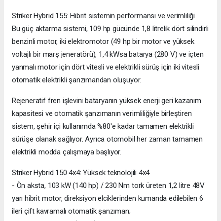
Striker Hybrid 155: Hibrit sistemin performansı ve verimliliği
Bu güç aktarma sistemi, 109 hp gücünde 1,8 litrelik dört silindirli
benzinli motor, iki elektromotor (49 hp bir motor ve yüksek
voltajlı bir marş jeneratörü), 1,4 kWsa batarya (280 V) ve içten
yanmalı motor için dört vitesli ve elektrikli sürüş için iki vitesli
otomatik elektrikli şanzımandan oluşuyor.
Rejeneratif fren işlevini bataryanın yüksek enerji geri kazanım
kapasitesi ve otomatik şanzımanın verimliliğiyle birleştiren
sistem, şehir içi kullanımda %80'e kadar tamamen elektrikli
sürüşe olanak sağlıyor. Ayrıca otomobil her zaman tamamen
elektrikli modda çalışmaya başlıyor.
Striker Hybrid 150 4x4: Yüksek teknolojili 4x4
- Ön aksta, 103 kW (140 hp) / 230 Nm tork üreten 1,2 litre 48V
yarı hibrit motor, direksiyon elciklerinden kumanda edilebilen 6
ileri çift kavramalı otomatik şanzıman;