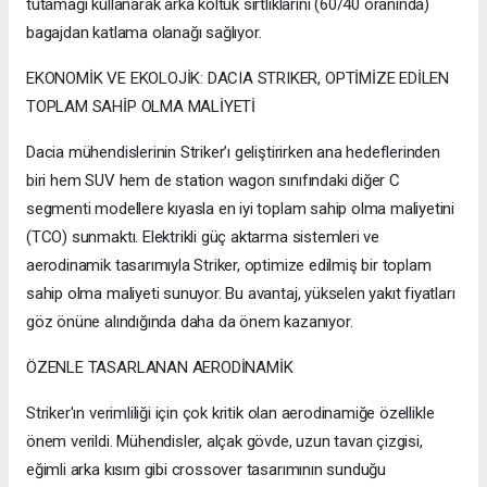
tutamağı kullanarak arka koltuk sırtlıklarını (60/40 oranında)
bagajdan katlama olanağı sağlıyor.
EKONOMİK VE EKOLOJİK: DACIA STRIKER, OPTİMİZE EDİLEN
TOPLAM SAHİP OLMA MALİYETİ
Dacia mühendislerinin Striker’ı geliştirirken ana hedeflerinden
biri hem SUV hem de station wagon sınıfındaki diğer C
segmenti modellere kıyasla en iyi toplam sahip olma maliyetini
(TCO) sunmaktı. Elektrikli güç aktarma sistemleri ve
aerodinamik tasarımıyla Striker, optimize edilmiş bir toplam
sahip olma maliyeti sunuyor. Bu avantaj, yükselen yakıt fiyatları
göz önüne alındığında daha da önem kazanıyor.
ÖZENLE TASARLANAN AERODİNAMİK
Striker'ın verimliliği için çok kritik olan aerodinamiğe özellikle
önem verildi. Mühendisler, alçak gövde, uzun tavan çizgisi,
eğimli arka kısım gibi crossover tasarımının sunduğu