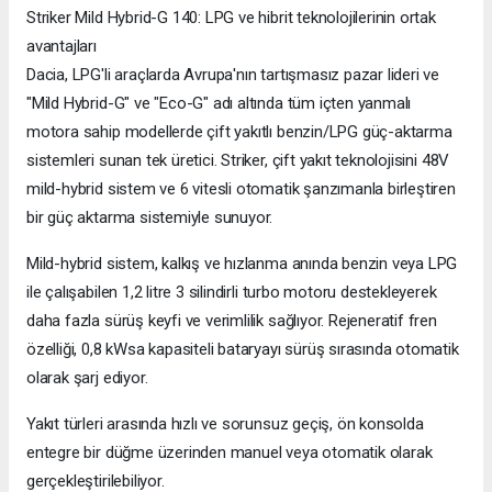
Striker Mild Hybrid-G 140: LPG ve hibrit teknolojilerinin ortak
avantajları
Dacia, LPG'li araçlarda Avrupa'nın tartışmasız pazar lideri ve
"Mild Hybrid-G" ve "Eco-G" adı altında tüm içten yanmalı
motora sahip modellerde çift yakıtlı benzin/LPG güç-aktarma
sistemleri sunan tek üretici. Striker, çift yakıt teknolojisini 48V
mild-hybrid sistem ve 6 vitesli otomatik şanzımanla birleştiren
bir güç aktarma sistemiyle sunuyor.
Mild-hybrid sistem, kalkış ve hızlanma anında benzin veya LPG
ile çalışabilen 1,2 litre 3 silindirli turbo motoru destekleyerek
daha fazla sürüş keyfi ve verimlilik sağlıyor. Rejeneratif fren
özelliği, 0,8 kWsa kapasiteli bataryayı sürüş sırasında otomatik
olarak şarj ediyor.
Yakıt türleri arasında hızlı ve sorunsuz geçiş, ön konsolda
entegre bir düğme üzerinden manuel veya otomatik olarak
gerçekleştirilebiliyor.