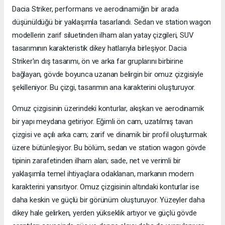
Dacia Striker, performans ve aerodinamiğin bir arada
düşünüldüğü bir yaklaşımla tasarlandı. Sedan ve station wagon
modellerin zarif siluetinden ilham alan yatay çizgileri, SUV
tasarımının karakteristik dikey hatlarıyla birleşiyor. Dacia
Striker'ın dış tasarımı, ön ve arka far gruplarını birbirine
bağlayan, gövde boyunca uzanan belirgin bir omuz çizgisiyle
şekilleniyor. Bu çizgi, tasarımın ana karakterini oluşturuyor.
Omuz çizgisinin üzerindeki konturlar, akışkan ve aerodinamik
bir yapı meydana getiriyor. Eğimli ön cam, uzatılmış tavan
çizgisi ve açılı arka cam; zarif ve dinamik bir profil oluşturmak
üzere bütünleşiyor. Bu bölüm, sedan ve station wagon gövde
tipinin zarafetinden ilham alan; sade, net ve verimli bir
yaklaşımla temel ihtiyaçlara odaklanan, markanın modern
karakterini yansıtıyor. Omuz çizgisinin altındaki konturlar ise
daha keskin ve güçlü bir görünüm oluşturuyor. Yüzeyler daha
dikey hale gelirken, yerden yükseklik artıyor ve güçlü gövde