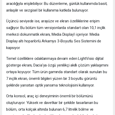
aracılığıyla erişilebiliyor. Bu düzenleme, günlük kullanımda basit,
anlaşılır ve sezgisel bir kullanıma katkıda bulunuyor.
Üçüncü seviyede ise, arayüze ve ekran özelliklerine erişim
sağlıyor. Bu bölüm tüm versiyonlarda standart olan 10,1 inçlik
merkezi dokunmatik ekranı, Media Display’i içeriyor. Media
Display altı hoparlörlü Arkamys 3-Boyutlu Ses Sistemini de
kapsıyor.
Temel özelliklere odaklanmaya devam eden LightVisio dijital
gösterge ekranı, Dacia'ya özgü yenilikçi akıllı çözüm yaklaşımını
ortaya koyuyor. Tüm ürün gamında standart olarak sunulan bu
7 inçlik ekran, önemli bilgileri yüzen bir 3 boyutlu görüntü
şeklinde yansıtan optik yansıma teknolojisini kullanıyor.
Orta konsol, araç içi deneyiminin önemli bir bölümünü
oluşturuyor. Yüksek ve davetkar bir şekilde tasarlanan bu
bölüm, orta kolçak altında bulunan 6,7 litrelik bölme ve