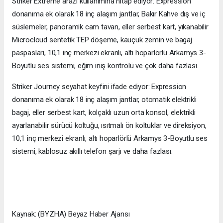
Striker Extreme arazi kullanımına hitap ediyor: Expression
donanıma ek olarak 18 inç alaşım jantlar, Bakır Kahve dış ve iç
süslemeler, panoramik cam tavan, eller serbest kart, yıkanabilir
Microcloud sentetik TEP döşeme, kauçuk zemin ve bagaj
paspasları, 10,1 inç merkezi ekranlı, altı hoparlörlü Arkamys 3-
Boyutlu ses sistemi, eğim iniş kontrolü ve çok daha fazlası.
Striker Journey seyahat keyfini ifade ediyor: Expression
donanıma ek olarak 18 inç alaşım jantlar, otomatik elektrikli
bagaj, eller serbest kart, kolçaklı uzun orta konsol, elektrikli
ayarlanabilir sürücü koltuğu, ısıtmalı ön koltuklar ve direksiyon,
10,1 inç merkezi ekranlı, altı hoparlörlü Arkamys 3-Boyutlu ses
sistemi, kablosuz akıllı telefon şarjı ve daha fazlası.
Kaynak: (BYZHA) Beyaz Haber Ajansı