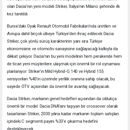
olan Dacia’nın yeni modeli Striker, İtalya’nın Milano şehrinde ilk
kez tanıtıldı.
Bursa'daki Oyak Renault Otomobil Fabrikaları'nda üretilen ve
Avrupa dahil birçok ülkeye Türkiye'den ihraç edilecek Dacia
Striker, çok yönlü sürüş karakterinin yanı sıra Türkiye
ekonomisine ve otomotiv sanayisine sağlayacağı katkıyla da
dikkat çekiyor. Dacia’nın bu yeni modelinin hem perakende hem
de ticari yeni müşterilere ulaşmak için önemli bir rol oynaması
planlanıyor. Striker’ın Mild Hybrid-G 140 ve Hybrid 155
versiyonları %40’ın üzerinde yerlilik oranına sahip olacak, bu
sayede ÖTV açısından da önemli bir avantaj sağlayacak.
Dacia Striker, markanın genel hedefleri açısından da oldukça
önemli bir model. Dacia DNA’sını taşıyan bir crossover olarak
tasarlanan Striker, 2030 yılına kadar markanın toplam satışları
içindeki C segmenti payını %33'e çıkarma hedefini
destekleyecek.