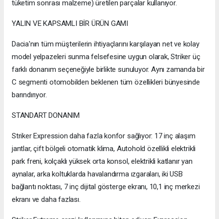
tüketim sonrası malzeme) üretilen parçalar kullanıyor.
YALIN VE KAPSAMLI BİR ÜRÜN GAMI
Dacia'nın tüm müşterilerin ihtiyaçlarını karşılayan net ve kolay
model yelpazeleri sunma felsefesine uygun olarak, Striker üç
farklı donanım seçeneğiyle birlikte sunuluyor. Aynı zamanda bir
C segmenti otomobilden beklenen tüm özellikleri bünyesinde
barındırıyor.
STANDART DONANIM
Striker Expression daha fazla konfor sağlıyor: 17 inç alaşım
jantlar, çift bölgeli otomatik klima, Autohold özellikli elektrikli
park freni, kolçaklı yüksek orta konsol, elektrikli katlanır yan
aynalar, arka koltuklarda havalandırma ızgaraları, iki USB
bağlantı noktası, 7 inç dijital gösterge ekranı, 10,1 inç merkezi
ekranı ve daha fazlası.