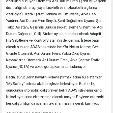
özellikleri sunuyor: Otomatik Acil Durum Freni (şehir içi ve şehir
dışı trafiğinde araç, yaya, bisikletli ve motosikletli algılama
özelliğiyle), Trafik İşareti Tanıma ve Hız Uyarısı, Arka Park
Yardımı, Acil Durum Fren Sinyali, Şerit Değiştirme Uyarısı, Şerit
Takip Asistanı, Gelişmiş Sürücü Dikkat İzleme Sistemi ve Acil
Durum Çağrısı (e-Call). Striker ayrıca standart olarak Adaptif
Hız Sabitleme ve Kontrol Sistemi’ni de içeriyor. İsteğe bağlı
olarak sunulan ADAS paketinde ise Kör Nokta İzleme, Geri
Gidişte Otomatik Acil Durum Freni, Yolcu Çıkış Uyarısı,
Kavşaklarda Otomatik Acil Durum Freni, Arka Çapraz Trafik
Uyarısı (RCTA) ve çoklu görüş kamerası bulunuyor.
Dacia, sürücülerin hayatını kolaylaştırmak adına bu sistemleri
“My Safety” adında akıllı bir işlevle birleştiriyor. Bu özellik,
sürücünün otomobili çalıştırırken belirli ADAS işlevlerini kendi
kişisel ayarlarına eklemesine olanak tanıyor. Böylece otomobil
her çalıştırıldığında işlemin tekrarlanmasına gerek kalmıyor.