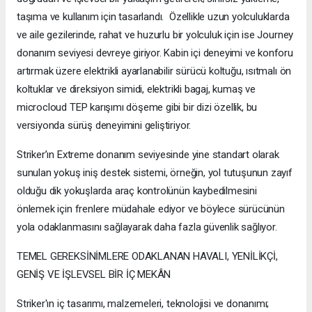
taşıma ve kullanım için tasarlandı. Özellikle uzun yolculuklarda
ve aile gezilerinde, rahat ve huzurlu bir yolculuk için ise Journey
donanım seviyesi devreye giriyor. Kabin içi deneyimi ve konforu
artırmak üzere elektrikli ayarlanabilir sürücü koltuğu, ısıtmalı ön
koltuklar ve direksiyon simidi, elektrikli bagaj, kumaş ve
microcloud TEP karışımı döşeme gibi bir dizi özellik, bu
versiyonda sürüş deneyimini geliştiriyor.
Striker’ın Extreme donanım seviyesinde yine standart olarak
sunulan yokuş iniş destek sistemi, örneğin, yol tutuşunun zayıf
olduğu dik yokuşlarda araç kontrolünün kaybedilmesini
önlemek için frenlere müdahale ediyor ve böylece sürücünün
yola odaklanmasını sağlayarak daha fazla güvenlik sağlıyor.
TEMEL GEREKSİNİMLERE ODAKLANAN HAVALI, YENİLİKÇİ,
GENİŞ VE İŞLEVSEL BİR İÇ MEKÂN
Striker'ın iç tasarımı, malzemeleri, teknolojisi ve donanımı;