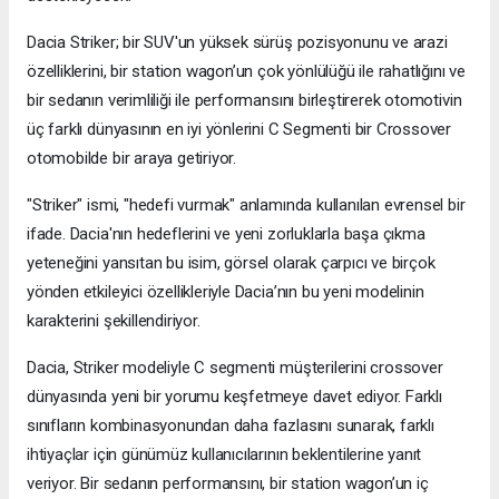
Dacia Striker; bir SUV'un yüksek sürüş pozisyonunu ve arazi
özelliklerini, bir station wagon’un çok yönlülüğü ile rahatlığını ve
bir sedanın verimliliği ile performansını birleştirerek otomotivin
üç farklı dünyasının en iyi yönlerini C Segmenti bir Crossover
otomobilde bir araya getiriyor.
"Striker" ismi, "hedefi vurmak" anlamında kullanılan evrensel bir
ifade. Dacia'nın hedeflerini ve yeni zorluklarla başa çıkma
yeteneğini yansıtan bu isim, görsel olarak çarpıcı ve birçok
yönden etkileyici özellikleriyle Dacia’nın bu yeni modelinin
karakterini şekillendiriyor.
Dacia, Striker modeliyle C segmenti müşterilerini crossover
dünyasında yeni bir yorumu keşfetmeye davet ediyor. Farklı
sınıfların kombinasyonundan daha fazlasını sunarak, farklı
ihtiyaçlar için günümüz kullanıcılarının beklentilerine yanıt
veriyor. Bir sedanın performansını, bir station wagon’un iç