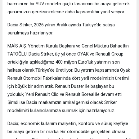
hacmini ve bir SUV modelin güçlü tasarımını bir araya getirerek,
günümüzün gereksinimlerine daha kapsamlı bir yanıt veriyor.
Dacia Striker, 2026 yılının Aralık ayında Türkiye’de satışa
sunulmaya hazırlanıyor.
MAİS A.Ş. Yönetim Kurulu Başkanı ve Genel Müdürü Bahaettin
TATOĞLU: Dacia Striker, üç yıl önce OYAK ve Renault Group
ortaklığıyla açıkladığımız 400 milyon Euro’luk yatırımın son
halkası olarak Türkiye’de üretiliyor. Bu yatırım kapsamında Oyak
Renault Otomobil Fabrikaları’nda dört yerli modelimizin üretimi
için büyük bir adım attık. Renault Duster ile başlayan bu
yolculuk, Yeni Renault Clio ve Renault Boreal ile devam etti.
Şimdi ise Dacia markamızın amiral gemisi olacak Striker
modelimizi kullanıcılarımıza sunmak için hazırlanıyoruz.
Dacia; ekonomik kullanım maliyetini, konforu ve sürüş keyfiyle
bir araya getiren bir marka. Bir otomobilde gerçekten olması