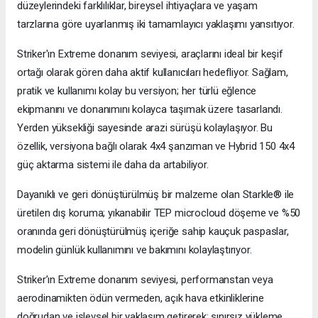
düzeylerindeki farklılıklar, bireysel ihtiyaçlara ve yaşam
tarzlarına göre uyarlanmış iki tamamlayıcı yaklaşımı yansıtıyor.
Striker'ın Extreme donanım seviyesi, araçlarını ideal bir keşif
ortağı olarak gören daha aktif kullanıcıları hedefliyor. Sağlam,
pratik ve kullanımı kolay bu versiyon; her türlü eğlence
ekipmanını ve donanımını kolayca taşımak üzere tasarlandı.
Yerden yüksekliği sayesinde arazi sürüşü kolaylaşıyor. Bu
özellik, versiyona bağlı olarak 4x4 şanzıman ve Hybrid 150 4x4
güç aktarma sistemi ile daha da artabiliyor.
Dayanıklı ve geri dönüştürülmüş bir malzeme olan Starkle® ile
üretilen dış koruma; yıkanabilir TEP microcloud döşeme ve %50
oranında geri dönüştürülmüş içeriğe sahip kauçuk paspaslar,
modelin günlük kullanımını ve bakımını kolaylaştırıyor.
Striker’ın Extreme donanım seviyesi, performanstan veya
aerodinamikten ödün vermeden, açık hava etkinliklerine
doğrudan ve işlevsel bir yaklaşım getirerek; sınırsız yükleme,