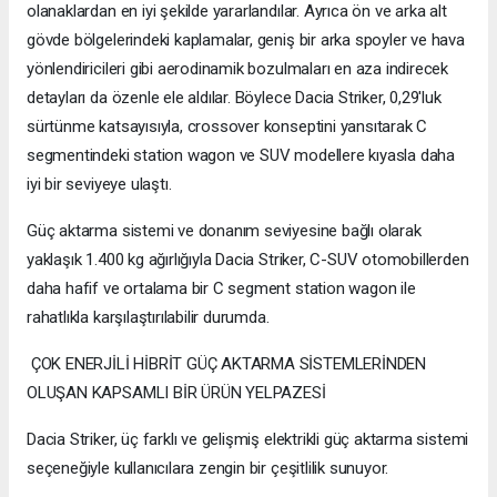
olanaklardan en iyi şekilde yararlandılar. Ayrıca ön ve arka alt
gövde bölgelerindeki kaplamalar, geniş bir arka spoyler ve hava
yönlendiricileri gibi aerodinamik bozulmaları en aza indirecek
detayları da özenle ele aldılar. Böylece Dacia Striker, 0,29'luk
sürtünme katsayısıyla, crossover konseptini yansıtarak C
segmentindeki station wagon ve SUV modellere kıyasla daha
iyi bir seviyeye ulaştı.
Güç aktarma sistemi ve donanım seviyesine bağlı olarak
yaklaşık 1.400 kg ağırlığıyla Dacia Striker, C-SUV otomobillerden
daha hafif ve ortalama bir C segment station wagon ile
rahatlıkla karşılaştırılabilir durumda.
ÇOK ENERJİLİ HİBRİT GÜÇ AKTARMA SİSTEMLERİNDEN
OLUŞAN KAPSAMLI BİR ÜRÜN YELPAZESİ
Dacia Striker, üç farklı ve gelişmiş elektrikli güç aktarma sistemi
seçeneğiyle kullanıcılara zengin bir çeşitlilik sunuyor.