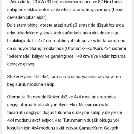
- Arka aksta, 23 kW (31 hp) maksimum güce ve 87 Nm torka
sahip bir elektromotor ve iki vitesli otomatik şanzıman, (hepsi
devreden çıkarılabilir).
Bu sistem birinci viteste arazi sürüşü sırasında düşük hızlarda
arka tekerleklere yüksek tork sağlarken, arka aks devre dışı
bırakıldığında bir 4x2 otomobilin yol tutuşu ve yakıt tasarrufunu
da sunuyor. Sürüş modlarında (Otomatik/Eko/Kar), 4x4 sistemi
"beklemede" kalıyor ve gerektiğinde 140 km/s'ye kadar hızlarda
devreye giriyor.
Striker Hybrid 150 4x4, tüm sürüş senaryolarına cevap veren
beş sürüş moduna sahip:
Otomatik: Bu modda Striker 4x2 ve 4x4 modları arasındaki
geçişi otomatik olarak yönetiyor. Eko: Maksimum yakıt
tasarrufu sağlıyor, düşük tutunma düzeyine sahip yüzeylerde
4x4 modunu aktif ediyor. Kar: Tutunmanın düşük olduğu yol
koşulları için 4x4 modunu aktif ediyor. Çamur/Kum: Gevşek