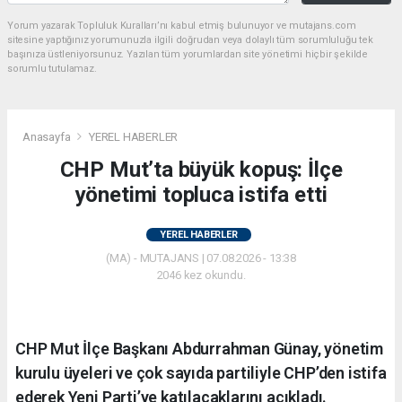
Yorum yazarak Topluluk Kuralları’nı kabul etmiş bulunuyor ve mutajans.com
sitesine yaptığınız yorumunuzla ilgili doğrudan veya dolaylı tüm sorumluluğu tek
başınıza üstleniyorsunuz. Yazılan tüm yorumlardan site yönetimi hiçbir şekilde
sorumlu tutulamaz.
Anasayfa
YEREL HABERLER
CHP Mut’ta büyük kopuş: İlçe
yönetimi topluca istifa etti
YEREL HABERLER
(MA) - MUTAJANS | 07.08.2026 - 13:38
2046 kez okundu.
CHP Mut İlçe Başkanı Abdurrahman Günay, yönetim
kurulu üyeleri ve çok sayıda partiliyle CHP’den istifa
ederek Yeni Parti’ye katılacaklarını açıkladı.