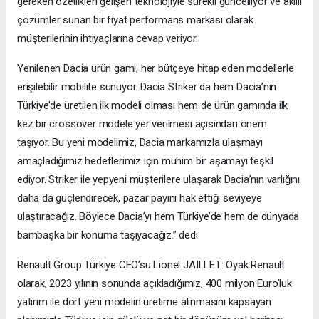
gereken özellikleri gelişen teknolojiyle sürekli güncelliyor ve akıllı
çözümler sunan bir fiyat performans markası olarak
müşterilerinin ihtiyaçlarına cevap veriyor.
Yenilenen Dacia ürün gamı, her bütçeye hitap eden modellerle
erişilebilir mobilite sunuyor. Dacia Striker da hem Dacia’nın
Türkiye’de üretilen ilk modeli olması hem de ürün gamında ilk
kez bir crossover modele yer verilmesi açısından önem
taşıyor. Bu yeni modelimiz, Dacia markamızla ulaşmayı
amaçladığımız hedeflerimiz için mühim bir aşamayı teşkil
ediyor. Striker ile yepyeni müşterilere ulaşarak Dacia’nın varlığını
daha da güçlendirecek, pazar payını hak ettiği seviyeye
ulaştıracağız. Böylece Dacia’yı hem Türkiye’de hem de dünyada
bambaşka bir konuma taşıyacağız.” dedi.
Renault Group Türkiye CEO’su Lionel JAILLET: Oyak Renault
olarak, 2023 yılının sonunda açıkladığımız, 400 milyon Euro’luk
yatırım ile dört yeni modelin üretime alınmasını kapsayan