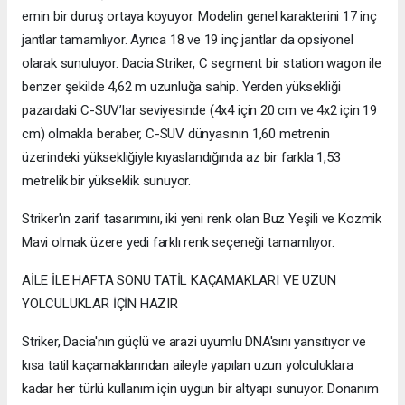
emin bir duruş ortaya koyuyor. Modelin genel karakterini 17 inç
jantlar tamamlıyor. Ayrıca 18 ve 19 inç jantlar da opsiyonel
olarak sunuluyor. Dacia Striker, C segment bir station wagon ile
benzer şekilde 4,62 m uzunluğa sahip. Yerden yüksekliği
pazardaki C-SUV’lar seviyesinde (4x4 için 20 cm ve 4x2 için 19
cm) olmakla beraber, C-SUV dünyasının 1,60 metrenin
üzerindeki yüksekliğiyle kıyaslandığında az bir farkla 1,53
metrelik bir yükseklik sunuyor.
Striker'ın zarif tasarımını, iki yeni renk olan Buz Yeşili ve Kozmik
Mavi olmak üzere yedi farklı renk seçeneği tamamlıyor.
AİLE İLE HAFTA SONU TATİL KAÇAMAKLARI VE UZUN
YOLCULUKLAR İÇİN HAZIR
Striker, Dacia'nın güçlü ve arazi uyumlu DNA'sını yansıtıyor ve
kısa tatil kaçamaklarından aileyle yapılan uzun yolculuklara
kadar her türlü kullanım için uygun bir altyapı sunuyor. Donanım