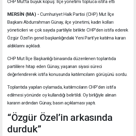
CHP Mut’ta büyük kopuş: İlçe yönetimi topluca istifa etti
MERSİN (MA) -
Cumhuriyet Halk Partisi (CHP) Mut İlçe
Başkanı Abdurrahman Günay, ilçe yönetimi, kadın kolları
yöneticileri ve çok sayıda partiliyle birlikte CHP’den istifa ederek
Özgür Özel’in genel başkanlığındaki Yeni Parti’ye katılma kararı
aldıklarını açıkladı.
CHP Mut İlçe Başkanlığı binasında düzenlenen toplantıda
partililere hitap eden Günay, yaşanan siyasi süreci
değerlendirerek istifa konusunda katılımcıların görüşünü sordu.
Toplantıda yapılan oylamada, katılımcıların CHP’den istifa
edilmesi yönünde oy kullandığı belirtildi. Oy birliğiyle alınan
kararın ardından Günay, basın açıklaması yaptı.
“Özgür Özel’in arkasında
durduk”