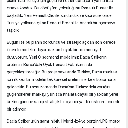
planımızla Türkiye için güçlü ve net bir dönüşüm yol haritası
ortaya koyduk. Bu dönüşüm yolculuğunu Renault Duster ile
başlattık, Yeni Renault Clio ile sürdürdük ve kısa süre önce
Türkiye yollarına çıkan Renault Boreal ile önemli bir aşamaya
taşıdık.
Bugün ise bu planın dördüncü ve stratejik açıdan son derece
önemli modelini duyurmaktan büyük bir memnuniyet
duyuyorum. Yeni C segmenti modelimiz Dacia Striker’ın
üretimini Bursa’daki Oyak Renault Fabrikamızda
gerçekleştireceğiz. Bu proje sayesinde Türkiye, Dacia markası
için ilk kez bir modelin tek küresel üretim merkezi konumuna
gelecektir. Bu aynı zamanda Dacia’nın Türkiye’deki varlığını
güçlendirerek markayı yalnızca ithalata dayalı bir yapıdan yerel
üretim gücüne sahip stratejik bir oyuncuya dönüştüren önemli
bir adımdır.
Dacia Striker ürün gamı; hibrit, Hybrid 4x4 ve benzin/LPG motor