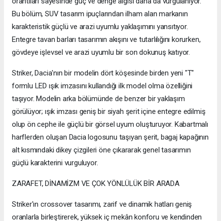
orantıları sayesinde güç ve denge algısı daha da vurgulanıyor.
Bu bölüm, SUV tasarım ipuçlarından ilham alan markanın
karakteristik güçlü ve arazi uyumlu yaklaşımını yansıtıyor.
Entegre tavan barları tasarımın akışını ve tutarlılığını korurken,
gövdeye işlevsel ve arazi uyumlu bir son dokunuş katıyor.
Striker, Dacia'nın bir modelin dört köşesinde birden yeni "T"
formlu LED ışık imzasını kullandığı ilk model olma özelliğini
taşıyor. Modelin arka bölümünde de benzer bir yaklaşım
görülüyor; ışık imzası geniş bir siyah şerit içine entegre edilmiş
olup ön cephe ile güçlü bir görsel uyum oluşturuyor. Kabartmalı
harflerden oluşan Dacia logosunu taşıyan şerit, bagaj kapağının
alt kısmındaki dikey çizgileri öne çıkararak genel tasarımın
güçlü karakterini vurguluyor.
ZARAFET, DİNAMİZM VE ÇOK YÖNLÜLÜK BİR ARADA
Striker'ın crossover tasarımı, zarif ve dinamik hatları geniş
oranlarla birleştirerek, yüksek iç mekân konforu ve kendinden