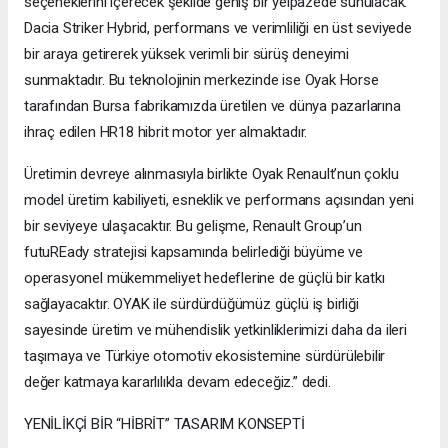
seçeneklerini içerecek şekilde geniş bir yelpazede sunulacak.
Dacia Striker Hybrid, performans ve verimliliği en üst seviyede
bir araya getirerek yüksek verimli bir sürüş deneyimi
sunmaktadır. Bu teknolojinin merkezinde ise Oyak Horse
tarafından Bursa fabrikamızda üretilen ve dünya pazarlarına
ihraç edilen HR18 hibrit motor yer almaktadır.
Üretimin devreye alınmasıyla birlikte Oyak Renault’nun çoklu
model üretim kabiliyeti, esneklik ve performans açısından yeni
bir seviyeye ulaşacaktır. Bu gelişme, Renault Group’un
futuREady stratejisi kapsamında belirlediği büyüme ve
operasyonel mükemmeliyet hedeflerine de güçlü bir katkı
sağlayacaktır. OYAK ile sürdürdüğümüz güçlü iş birliği
sayesinde üretim ve mühendislik yetkinliklerimizi daha da ileri
taşımaya ve Türkiye otomotiv ekosistemine sürdürülebilir
değer katmaya kararlılıkla devam edeceğiz.” dedi.
YENİLİKÇİ BİR “HİBRİT” TASARIM KONSEPTİ