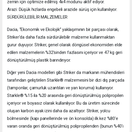
zemin için optimize edilmiş 4x4 modunu aktif ediyor.
Arazi: Düşük hızlarda engebeli arazide sürüş için kullanılıyor.
SÜRDÜRÜLEBİLİR MALZEMELER
Dacia, “Ekonomik ve Ekolojik” yaklaşımının bir parçası olarak,
Striker'da daha fazla sürdürülebilir malzeme kullanmaktan
gurur duyuyor. Striker, genel olarak döngüsel ekonomiden elde
edilen malzemelerin %32'sinden fazlasını içeriyor ve 47 kg geri
dönüştürülmüş plastik barındırıyor.
Diğer yeni Dacia modelleri gibi Striker da markanın mühendisleri
tarafından geliştirilen Starkle® malzemesini bir dizi dış parçada
(tamponlar, çamurluk uzantıları ve yan koruma) kullanıyor.
Starkle® %15 ila %20 arasında geri dönüştürülmüş polipropilen
içeriyor ve boyasız olarak kullanılıyor. Bu da üretim sürecinde
oluşan karbon ayak izini daha da azaltıyor. Striker, yolcu
bölmesinde (kapı panellerinde ve ön konsolda) ilk kez %80'e
varan oranda geri dönüştürülmüş polipropilenden (bunun %40'ı