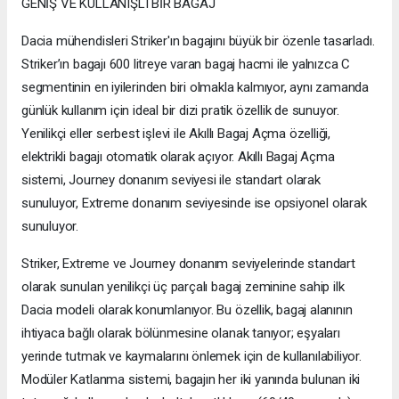
GENİŞ VE KULLANIŞLI BİR BAGAJ
Dacia mühendisleri Striker'ın bagajını büyük bir özenle tasarladı.
Striker’ın bagajı 600 litreye varan bagaj hacmi ile yalnızca C
segmentinin en iyilerinden biri olmakla kalmıyor, aynı zamanda
günlük kullanım için ideal bir dizi pratik özellik de sunuyor.
Yenilikçi eller serbest işlevi ile Akıllı Bagaj Açma özelliği,
elektrikli bagajı otomatik olarak açıyor. Akıllı Bagaj Açma
sistemi, Journey donanım seviyesi ile standart olarak
sunuluyor, Extreme donanım seviyesinde ise opsiyonel olarak
sunuluyor.
Striker, Extreme ve Journey donanım seviyelerinde standart
olarak sunulan yenilikçi üç parçalı bagaj zeminine sahip ilk
Dacia modeli olarak konumlanıyor. Bu özellik, bagaj alanının
ihtiyaca bağlı olarak bölünmesine olanak tanıyor; eşyaları
yerinde tutmak ve kaymalarını önlemek için de kullanılabiliyor.
Modüler Katlanma sistemi, bagajın her iki yanında bulunan iki