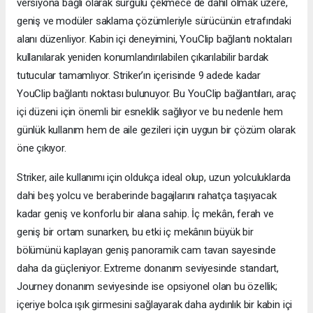
versiyona bağlı olarak sürgülü çekmece de dahil olmak üzere,
geniş ve modüler saklama çözümleriyle sürücünün etrafındaki
alanı düzenliyor. Kabin içi deneyimini, YouClip bağlantı noktaları
kullanılarak yeniden konumlandırılabilen çıkarılabilir bardak
tutucular tamamlıyor. Striker’ın içerisinde 9 adede kadar
YouClip bağlantı noktası bulunuyor. Bu YouClip bağlantıları, araç
içi düzeni için önemli bir esneklik sağlıyor ve bu nedenle hem
günlük kullanım hem de aile gezileri için uygun bir çözüm olarak
öne çıkıyor.
Striker, aile kullanımı için oldukça ideal olup, uzun yolculuklarda
dahi beş yolcu ve beraberinde bagajlarını rahatça taşıyacak
kadar geniş ve konforlu bir alana sahip. İç mekân, ferah ve
geniş bir ortam sunarken, bu etki iç mekânın büyük bir
bölümünü kaplayan geniş panoramik cam tavan sayesinde
daha da güçleniyor. Extreme donanım seviyesinde standart,
Journey donanım seviyesinde ise opsiyonel olan bu özellik;
içeriye bolca ışık girmesini sağlayarak daha aydınlık bir kabin içi