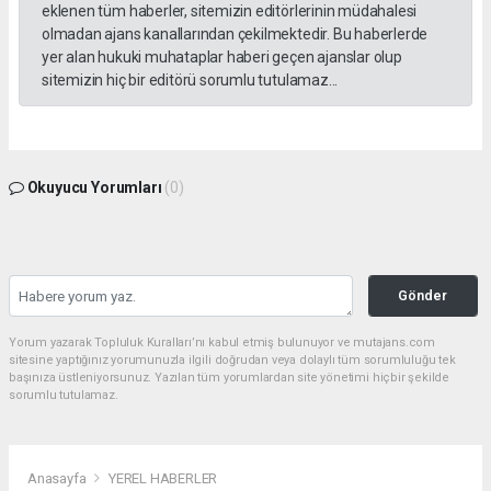
eklenen tüm haberler, sitemizin editörlerinin müdahalesi
olmadan ajans kanallarından çekilmektedir. Bu haberlerde
yer alan hukuki muhataplar haberi geçen ajanslar olup
sitemizin hiç bir editörü sorumlu tutulamaz...
Okuyucu Yorumları
(0)
Gönder
Yorum yazarak Topluluk Kuralları’nı kabul etmiş bulunuyor ve mutajans.com
sitesine yaptığınız yorumunuzla ilgili doğrudan veya dolaylı tüm sorumluluğu tek
başınıza üstleniyorsunuz. Yazılan tüm yorumlardan site yönetimi hiçbir şekilde
sorumlu tutulamaz.
Anasayfa
YEREL HABERLER