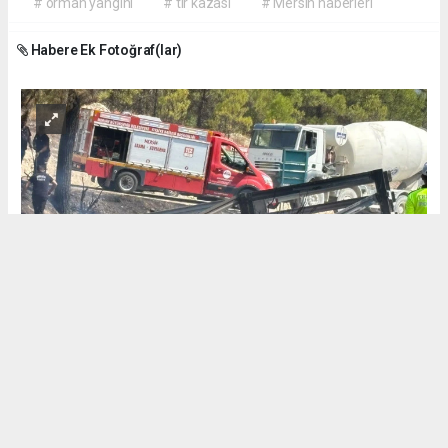
# orman yangını
# tır kazası
# Mersin haberleri
Habere Ek Fotoğraf(lar)