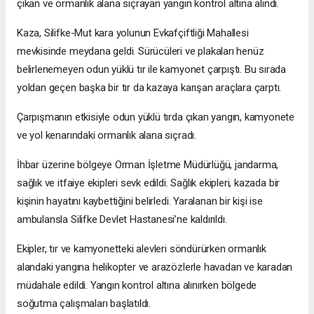
çıkan ve ormanlık alana sıçrayan yangın kontrol altına alındı.
Kaza, Silifke-Mut kara yolunun Evkafçiftliği Mahallesi
mevkisinde meydana geldi. Sürücüleri ve plakaları henüz
belirlenemeyen odun yüklü tır ile kamyonet çarpıştı. Bu sırada
yoldan geçen başka bir tır da kazaya karışan araçlara çarptı.
Çarpışmanın etkisiyle odun yüklü tırda çıkan yangın, kamyonete
ve yol kenarındaki ormanlık alana sıçradı.
İhbar üzerine bölgeye Orman İşletme Müdürlüğü, jandarma,
sağlık ve itfaiye ekipleri sevk edildi. Sağlık ekipleri, kazada bir
kişinin hayatını kaybettiğini belirledi. Yaralanan bir kişi ise
ambulansla Silifke Devlet Hastanesi’ne kaldırıldı.
Ekipler, tır ve kamyonetteki alevleri söndürürken ormanlık
alandaki yangına helikopter ve arazözlerle havadan ve karadan
müdahale edildi. Yangın kontrol altına alınırken bölgede
soğutma çalışmaları başlatıldı.