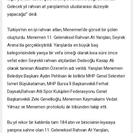
Gelecek yıl rahvan at yarışlarımızı uluslararası düzeyde
yapacağız” dedi.
Türkiye'nin en iyi rahvan atları, Menemen'de görsel bir şölen
oluşturdu. Menemen 11. Geleneksel Rahvan At Yarışları, Seyrek
Arena'da gerçekleştirildi. Yarışlarda en büyük baş
kategorisindeki yarışa bir vefa örneği olarak kısa süre önce
vefat eden Seyrekli rahvan atçılardan Dedeoğlu Kasap Ali
olarak tanınan Alaattin Özeren'in adı verildi. Yarışları Menemen
Belediye Başkanı Aydın Pehlivan ile birlikte MHP Genel Sekreteri
İsmet Büyükataman, MHP Bursa İl Başkanvekili Ferhat
Daysalı,Rahvan Atlı Spor Kulüpleri Federasyonu Genel
Başkanvekili Zeki Genellioğlu, Menemen Kaymakamı Vedat
Yılmaz ve Menemen protokolü de tribünden takip etti.
Bu yıl rekor bir katılımla tam 184 atın ve binicisinin kıyasıya
yarışına sahne olan 11. Geleneksel Rahvan At Yarışları,