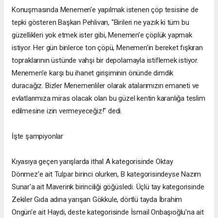
Konuşmasında Menemen'e yapılmak istenen çöp tesisine de
tepki gösteren Başkan Pehlivan, "Birileri ne yazık ki tüm bu
güzellikleri yok etmek ister gibi, Menemen’e çöplük yapmak
istiyor. Her gün binlerce ton çöpü, Menemen’in bereket fışkıran
topraklarının üstünde vahşi bir depolamayla istiflemek istiyor.
Menemen’e karşı bu ihanet girişiminin önünde dimdik
duracağız. Bizler Menemenliler olarak atalarımızın emaneti ve
evlatlarımıza miras olacak olan bu güzel kentin karanlığa teslim
edilmesine izin vermeyeceğiz!" dedi.
İşte şampiyonlar
Kıyasıya geçen yarışlarda ithal A kategorisinde Oktay
Dönmez'e ait Tulpar birinci olurken, B kategorisindeyse Nazım
Sunar'a ait Maverink birinciliği göğüsledi. Üçlü tay kategorisinde
Zekiler Gıda adına yarışan Gökkule, dörtlü tayda İbrahim
Ongün'e ait Haydi, deste kategorisinde İsmail Onbaşıoğlu'na ait