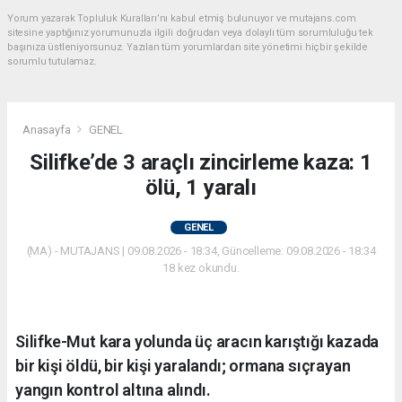
Yorum yazarak Topluluk Kuralları’nı kabul etmiş bulunuyor ve mutajans.com
sitesine yaptığınız yorumunuzla ilgili doğrudan veya dolaylı tüm sorumluluğu tek
başınıza üstleniyorsunuz. Yazılan tüm yorumlardan site yönetimi hiçbir şekilde
sorumlu tutulamaz.
Anasayfa
GENEL
Silifke’de 3 araçlı zincirleme kaza: 1
ölü, 1 yaralı
GENEL
(MA) - MUTAJANS | 09.08.2026 - 18:34, Güncelleme: 09.08.2026 - 18:34
18 kez okundu.
Silifke-Mut kara yolunda üç aracın karıştığı kazada
bir kişi öldü, bir kişi yaralandı; ormana sıçrayan
yangın kontrol altına alındı.