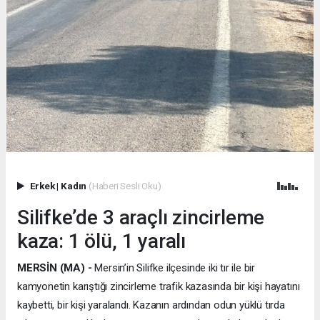
Erkek
|
Kadın
(Haberi Sesli Oku)
Silifke’de 3 araçlı zincirleme
kaza: 1 ölü, 1 yaralı
MERSİN (MA) -
Mersin’in Silifke ilçesinde iki tır ile bir
kamyonetin karıştığı zincirleme trafik kazasında bir kişi hayatını
kaybetti, bir kişi yaralandı. Kazanın ardından odun yüklü tırda