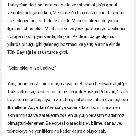
Türkiye'nin dört bir tarafından ata ve rahvan atçılığa gönül
verenleri buluştururken, Menemen'in birçok farklı noktasından
düzenlenen ring seferlerle birlikte Menemenlilerin de yoğun
ilgisine sahne oldu. Mehteran ve zeybek gösterisiyle coşkunun
doruğa ulaştığı yarışlarda, Başkan Pehlivan da geçtiğimiz
yıllarda olduğu gibi geleneği bozmadı ve yarış alanına elinde
Türk Bayrağı ile at üstünde girdi.
"Geleneklerimize bağlıyız"
Yarışlar nedeniyle bir konuşma yapan Başkan Pehlivan, atçılığın
Türk kültürü açısından önemine değindi. Başkan Pehlivan, "Tarih
boyunca nice başarıya imza atmış milletimiz, atları evcilleştiren
ilk millettir. Asya’dan Avrupa’ya kadar kıtalar boyunca süren
akınlarımızda ve zaferlerimizde en büyük yoldaşımız atlarımız
olmuştur.Menemen Belediyesi olarak bizler, bilime, sanayiye,
teknolojiye ve yeniliklere ne kadar destek oluyorsak,