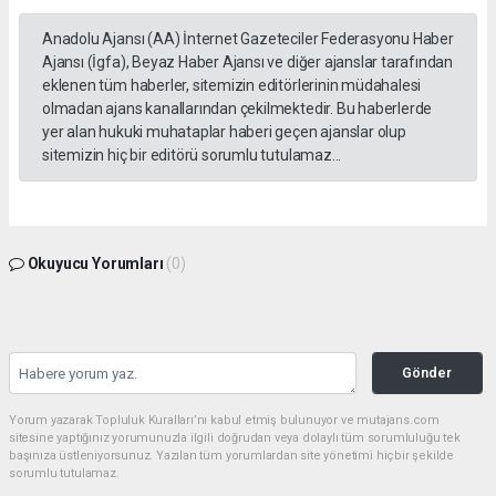
Anadolu Ajansı (AA) İnternet Gazeteciler Federasyonu Haber
Ajansı (İgfa), Beyaz Haber Ajansı ve diğer ajanslar tarafından
eklenen tüm haberler, sitemizin editörlerinin müdahalesi
olmadan ajans kanallarından çekilmektedir. Bu haberlerde
yer alan hukuki muhataplar haberi geçen ajanslar olup
sitemizin hiç bir editörü sorumlu tutulamaz...
Okuyucu Yorumları
(0)
Gönder
Yorum yazarak Topluluk Kuralları’nı kabul etmiş bulunuyor ve mutajans.com
sitesine yaptığınız yorumunuzla ilgili doğrudan veya dolaylı tüm sorumluluğu tek
başınıza üstleniyorsunuz. Yazılan tüm yorumlardan site yönetimi hiçbir şekilde
sorumlu tutulamaz.