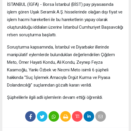
İSTANBUL (İGFA) - Borsa İstanbul (BİST) pay piyasasında
işlem gören Uşak Seramik A.Ş. hisselerinde olağan dışı fiyat ve
işlem hacmi hareketleri ile bu hareketlerin yapay olarak
oluşturulduğu iddiaları üzerine İstanbul Cumhuriyet Başsavcılığı
re’sen soruşturma başlattı.
Soruşturma kapsamında, İstanbul ve Diyarbakır illerinde
manipülatif eylemlerde bulundukları değerlendirilen Çiğdem
Meto, Ömer Hayati Kondu, Ali Kondu, Zeynep Feyza
Kasımoğlu, Yankı Özbek ve Necmi Meto isimli 6 şüpheli
hakkında “Suç İşlemek Amacıyla Örgüt Kurma ve Piyasa
Dolandırıcılığı” suçlarından gözaltı kararı verildi.
Şüphelilerle ilgili adli işlemlerin devam ettiği öğrenildi.