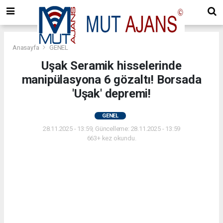
Anasayfa
GENEL
Uşak Seramik hisselerinde
manipülasyona 6 gözaltı! Borsada
'Uşak' depremi!
GENEL
28.11.2025 - 13:59, Güncelleme: 28.11.2025 - 13:59
663+ kez okundu.