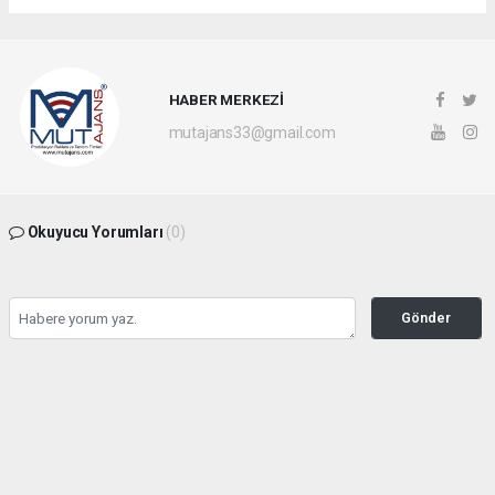
HABER MERKEZİ
mutajans33@gmail.com
Okuyucu Yorumları
(0)
Gönder
Yorum yazarak Topluluk Kuralları’nı kabul etmiş bulunuyor ve mutajans.com
sitesine yaptığınız yorumunuzla ilgili doğrudan veya dolaylı tüm sorumluluğu tek
başınıza üstleniyorsunuz. Yazılan tüm yorumlardan site yönetimi hiçbir şekilde
sorumlu tutulamaz.