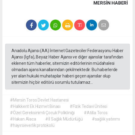
MERSIN HABERİ
Anadolu Ajansı (AA) İnternet Gazeteciler Federasyonu Haber
Ajansı (İgfa), Beyaz Haber Ajansı ve diğer ajanslar tarafından
eklenen tüm haberler, sitemizin editörlerinin müdahalesi
olmadan ajans kanallarından çekilmektedir. Bu haberlerde
yer alan hukuki muhataplar haberi geçen ajanslar olup
sitemizin hiç bir editörü sorumlu tutulamaz...
#Mersin Toros Devlet Hastanesi
#Halkkent Ek Hizmet Binası
#Fizik Tedavi Ünitesi
#Özel Gereksinimli Çocuk Polikliniği
#Atilla Toros
#Hakan Alaca
#İl Sağlık Müdürlüğü
#sağlık yatırımı
#hayırseverlik protokolü