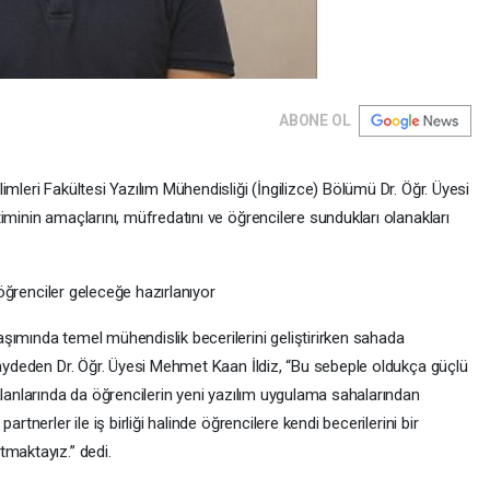
ABONE OL
mleri Fakültesi Yazılım Mühendisliği (İngilizce) Bölümü Dr. Öğr. Üyesi
iminin amaçlarını, müfredatını ve öğrencilere sundukları olanakları
e öğrenciler geleceğe hazırlanıyor
şımında temel mühendislik becerilerini geliştirirken sahada
kaydeden Dr. Öğr. Üyesi Mehmet Kaan İldiz, “Bu sebeple oldukça güçlü
alanlarında da öğrencilerin yeni yazılım uygulama sahalarından
rtnerler ile iş birliği halinde öğrencilere kendi becerilerini bir
tmaktayız.” dedi.