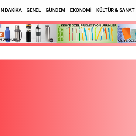
N DAKİKA
GENEL
GÜNDEM
EKONOMİ
KÜLTÜR & SANAT
SAĞLIK
EĞİTİM
ASAYİŞ