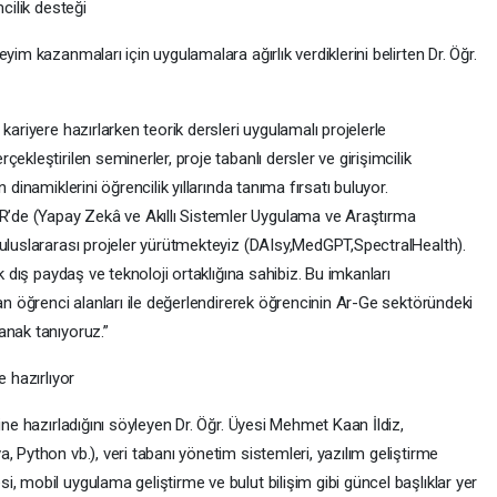
cilik desteği
yim kazanmaları için uygulamalara ağırlık verdiklerini belirten Dr. Öğr.
kariyere hazırlarken teorik dersleri uygulamalı projelerle
ekleştirilen seminerler, proje tabanlı dersler ve girişimcilik
 dinamiklerini öğrencilik yıllarında tanıma fırsatı buluyor.
de (Yapay Zekâ ve Akıllı Sistemler Uygulama ve Araştırma
 uluslararası projeler yürütmekteyiz (DAIsy,MedGPT,SpectralHealth).
k dış paydaş ve teknoloji ortaklığına sahibiz. Bu imkanları
şan öğrenci alanları ile değerlendirerek öğrencinin Ar-Ge sektöründeki
anak tanıyoruz.”
e hazırlıyor
ine hazırladığını söyleyen Dr. Öğr. Üyesi Mehmet Kaan İldiz,
, Python vb.), veri tabanı yönetim sistemleri, yazılım geliştirme
, mobil uygulama geliştirme ve bulut bilişim gibi güncel başlıklar yer