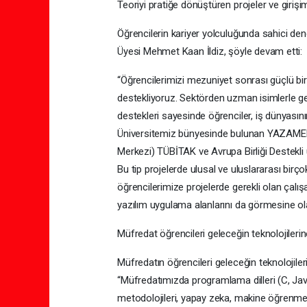
Teoriyi pratiğe dönüştüren projeler ve girişim
Öğrencilerin kariyer yolculuğunda sahici dene
Üyesi Mehmet Kaan İldiz, şöyle devam etti:
“Öğrencilerimizi mezuniyet sonrası güçlü bir 
destekliyoruz. Sektörden uzman isimlerle gerç
destekleri sayesinde öğrenciler, iş dünyasının
Üniversitemiz bünyesinde bulunan YAZAMER’
Merkezi) TÜBİTAK ve Avrupa Birliği Destekli
Bu tip projelerde ulusal ve uluslararası birço
öğrencilerimize projelerde gerekli olan çalı
yazılım uygulama alanlarını da görmesine ol
Müfredat öğrencileri geleceğin teknolojilerin
Müfredatın öğrencileri geleceğin teknolojiler
“Müfredatımızda programlama dilleri (C, Java
metodolojileri, yapay zeka, makine öğrenmesi