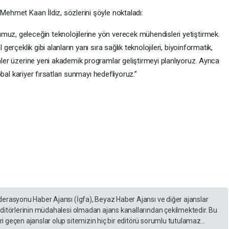
 Mehmet Kaan İldiz, sözlerini şöyle noktaladı:
muz, geleceğin teknolojilerine yön verecek mühendisleri yetiştirmek.
 gerçeklik gibi alanların yanı sıra sağlık teknolojileri, biyoinformatik,
mler üzerine yeni akademik programlar geliştirmeyi planlıyoruz. Ayrıca
lobal kariyer fırsatları sunmayı hedefliyoruz.”
derasyonu Haber Ajansı (İgfa), Beyaz Haber Ajansı ve diğer ajanslar
editörlerinin müdahalesi olmadan ajans kanallarından çekilmektedir. Bu
 geçen ajanslar olup sitemizin hiç bir editörü sorumlu tutulamaz...