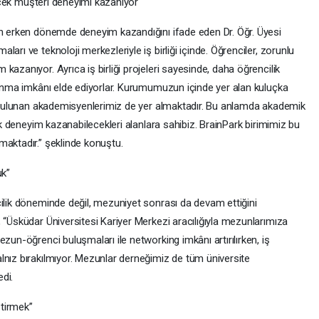
gerçek müşteri deneyimi kazanıyor
in erken dönemde deneyim kazandığını ifade eden Dr. Öğr. Üyesi
arı ve teknoloji merkezleriyle iş birliği içinde. Öğrenciler, zorunlu
azanıyor. Ayrıca iş birliği projeleri sayesinde, daha öğrencilik
 sunma imkânı elde ediyorlar. Kurumumuzun içinde yer alan kuluçka
ri bulunan akademisyenlerimiz de yer almaktadır. Bu anlamda akademik
lik deneyim kazanabilecekleri alanlara sahibiz. BrainPark birimimiz bu
maktadır.” şeklinde konuştu.
uk”
cilik döneminde değil, mezuniyet sonrası da devam ettiğini
 “Üsküdar Üniversitesi Kariyer Merkezi aracılığıyla mezunlarımıza
zun-öğrenci buluşmaları ile networking imkânı artırılırken, iş
lnız bırakılmıyor. Mezunlar derneğimiz de tüm üniversite
di.
tirmek”