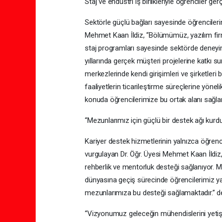
Staj ve endüstri iş birlikleriyle öğrenciler 
Sektörle güçlü bağları sayesinde öğrenciler
Mehmet Kaan İldiz, “Bölümümüz, yazılım firmal
staj programları sayesinde sektörde deneyim k
yıllarında gerçek müşteri projelerine katkı
merkezlerinde kendi girişimleri ve şirketle
faaliyetlerin ticarileştirme süreçlerine yöne
konuda öğrencilerimize bu ortak alanı sağla
“Mezunlarımız için güçlü bir destek ağı kurd
Kariyer destek hizmetlerinin yalnızca öğren
vurgulayan Dr. Öğr. Üyesi Mehmet Kaan İldiz,
rehberlik ve mentorluk desteği sağlanıyor. Me
dünyasına geçiş sürecinde öğrencilerimiz ya
mezunlarımıza bu desteği sağlamaktadır.” de
“Vizyonumuz geleceğin mühendislerini yetiş