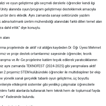
alizi ve oyun geliştirme gibi seçmeli derslerle öğrenciler kendi ilgi
arda Unity alanında oyun/program geliştirmeyi desteklemek amacıyla
un bir ders ekledik. Aynı zamanda sanayi sektöründe yazılım
adına katmanlı üretim mühendisliği alanındaki farklı dilleri temel alan
 dahil ettik.” diye konuştu.
n alanı
tırma projelerinde de aktif rol aldığını kaydeden Dr. Öğr. Üyesi Mehmet
rımız ve proje destek ortamlarımız sayesinde öğrenciler, teorik
arışma ve Ar-Ge projelerine katılım teşvik edilerek yaratıcılıklarının
imiz aynı zamanda TEKNOFEST (2024-2025) gibi yarışmalara aktif
n 2 projemiz STEM kulübündeki öğrenciler ile multidisipliner bir ekip
ine yönelik sanal gerçeklik tabanlı oyun geliştirme, üç boyutlu
ileriyle etkileşimli sistemler gibi yenilikçi çalışmalar öğrencilerle
azılımı farklı alanlarda kullanarak hem teknik hem de toplumsal fayda
or.” ifadesinde bulundu.