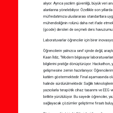
alıyor. Ayrıca yazılım güvenliği, büyük veri an
alanlarına yönelebiliyor. Özellikle son yıll
müfredatımıza uluslararası standartlara uyg
mühendisliğinin rolünü daha net ifade etmek 
(gcode) dersleri de seçmeli ders havuzumuza
Laboratuvarlar öğrenciler için birer inovasyo
Öğrencilerin yalnızca sınıf içinde değil, araş
Kaan İldiz, “Modern bilgisayar laboratuvarla
bilgilerini pratiğe dönüştürüyor. Hackathon, y
gelişmesine zemin hazırlanıyor. Öğrenciler
katılım göstermektedir. Final aşamasında ola
halinde sürdürülmektedir. Sağlık teknolojiler
yazıcılarla terapötik cihaz tasarımı ve EEG ver
birlikte yürütülüyor. Bu sayede öğrenciler, y
sağlayacak çözümler geliştirme fırsatı buluy