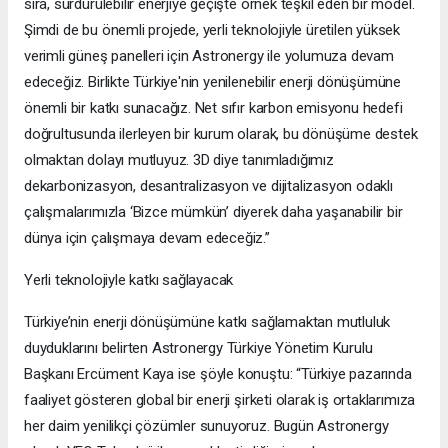
sıra, sürdürülebilir enerjiye geçişte örnek teşkil eden bir model.
Şimdi de bu önemli projede, yerli teknolojiyle üretilen yüksek
verimli güneş panelleri için Astronergy ile yolumuza devam
edeceğiz. Birlikte Türkiye'nin yenilenebilir enerji dönüşümüne
önemli bir katkı sunacağız. Net sıfır karbon emisyonu hedefi
doğrultusunda ilerleyen bir kurum olarak, bu dönüşüme destek
olmaktan dolayı mutluyuz. 3D diye tanımladığımız
dekarbonizasyon, desantralizasyon ve dijitalizasyon odaklı
çalışmalarımızla ‘Bizce mümkün’ diyerek daha yaşanabilir bir
dünya için çalışmaya devam edeceğiz.”
Yerli teknolojiyle katkı sağlayacak
Türkiye’nin enerji dönüşümüne katkı sağlamaktan mutluluk
duyduklarını belirten Astronergy Türkiye Yönetim Kurulu
Başkanı Ercüment Kaya ise şöyle konuştu: “Türkiye pazarında
faaliyet gösteren global bir enerji şirketi olarak iş ortaklarımıza
her daim yenilikçi çözümler sunuyoruz. Bugün Astronergy