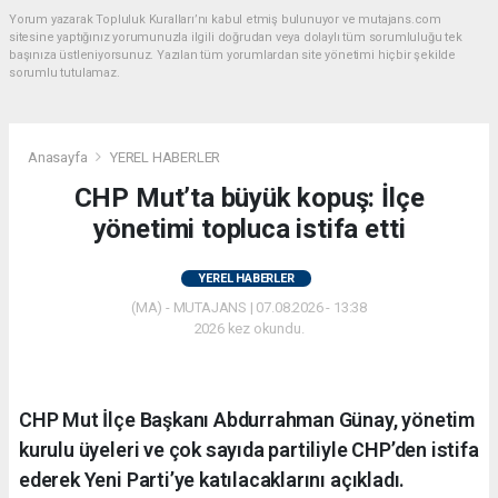
Yorum yazarak Topluluk Kuralları’nı kabul etmiş bulunuyor ve mutajans.com
sitesine yaptığınız yorumunuzla ilgili doğrudan veya dolaylı tüm sorumluluğu tek
başınıza üstleniyorsunuz. Yazılan tüm yorumlardan site yönetimi hiçbir şekilde
sorumlu tutulamaz.
Anasayfa
YEREL HABERLER
CHP Mut’ta büyük kopuş: İlçe
yönetimi topluca istifa etti
YEREL HABERLER
(MA) - MUTAJANS | 07.08.2026 - 13:38
2026 kez okundu.
CHP Mut İlçe Başkanı Abdurrahman Günay, yönetim
kurulu üyeleri ve çok sayıda partiliyle CHP’den istifa
ederek Yeni Parti’ye katılacaklarını açıkladı.