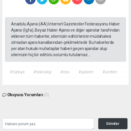
Anadolu Ajansı (AA) İnternet Gazeteciler Federasyonu Haber
Ajansı (İgfa), Beyaz Haber Ajansı ve diğer ajanslar tarafından
eklenen tüm haberler, sitemizin editörlerinin müdahalesi
olmadan ajans kanallarından çekilmektedir. Bu haberlerde
yer alan hukuki muhataplar haberi geçen ajanslar olup
sitemizin hiç bir editörü sorumlu tutulamaz...
#türkiye
#teknoloji
#ceo
#yatırım
#üretim
Okuyucu Yorumları
(0)
Gönder