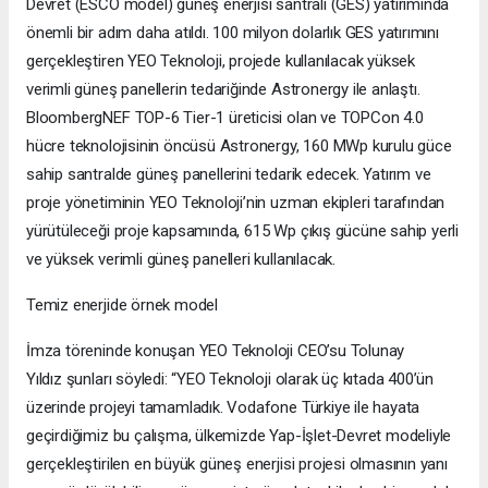
Devret (ESCO model) güneş enerjisi santrali (GES) yatırımında
önemli bir adım daha atıldı. 100 milyon dolarlık GES yatırımını
gerçekleştiren YEO Teknoloji, projede kullanılacak yüksek
verimli güneş panellerin tedariğinde Astronergy ile anlaştı.
BloombergNEF TOP-6 Tier-1 üreticisi olan ve TOPCon 4.0
hücre teknolojisinin öncüsü Astronergy, 160 MWp kurulu güce
sahip santralde güneş panellerini tedarik edecek. Yatırım ve
proje yönetiminin YEO Teknoloji’nin uzman ekipleri tarafından
yürütüleceği proje kapsamında, 615 Wp çıkış gücüne sahip yerli
ve yüksek verimli güneş panelleri kullanılacak.
Temiz enerjide örnek model
İmza töreninde konuşan YEO Teknoloji CEO’su Tolunay
Yıldız şunları söyledi: “YEO Teknoloji olarak üç kıtada 400’ün
üzerinde projeyi tamamladık. Vodafone Türkiye ile hayata
geçirdiğimiz bu çalışma, ülkemizde Yap-İşlet-Devret modeliyle
gerçekleştirilen en büyük güneş enerjisi projesi olmasının yanı