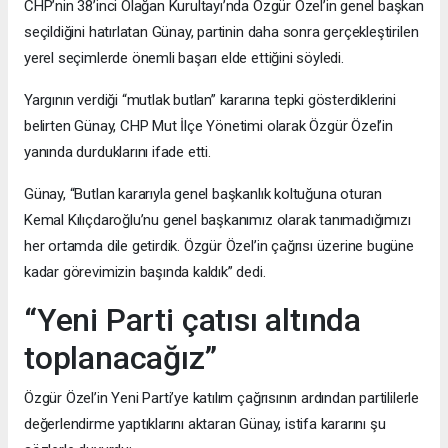
CHP’nin 38’inci Olağan Kurultayı’nda Özgür Özel’in genel başkan
seçildiğini hatırlatan Günay, partinin daha sonra gerçekleştirilen
yerel seçimlerde önemli başarı elde ettiğini söyledi.
Yargının verdiği “mutlak butlan” kararına tepki gösterdiklerini
belirten Günay, CHP Mut İlçe Yönetimi olarak Özgür Özel’in
yanında durduklarını ifade etti.
Günay, “Butlan kararıyla genel başkanlık koltuğuna oturan
Kemal Kılıçdaroğlu’nu genel başkanımız olarak tanımadığımızı
her ortamda dile getirdik. Özgür Özel’in çağrısı üzerine bugüne
kadar görevimizin başında kaldık” dedi.
“Yeni Parti çatısı altında
toplanacağız”
Özgür Özel’in Yeni Parti’ye katılım çağrısının ardından partililerle
değerlendirme yaptıklarını aktaran Günay, istifa kararını şu