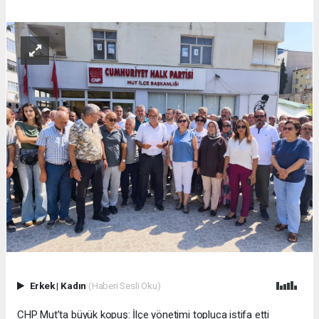
Erkek
|
Kadın
(Haberi Sesli Oku)
CHP Mut’ta büyük kopuş: İlçe yönetimi topluca istifa etti