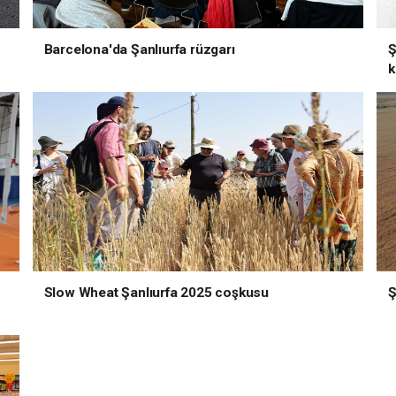
Barcelona'da Şanlıurfa rüzgarı
Ş
k
Slow Wheat Şanlıurfa 2025 coşkusu
Ş