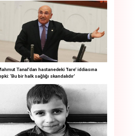
ahmut Tanal’dan hastanedeki ‘fare’ iddiasına
epki: ‘Bu bir halk sağlığı skandalıdır’