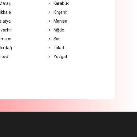
Maraş
Karabük
rıkkale
Kırşehir
latya
Manisa
vşehir
Niğde
amsun
Siirt
kirdağ
Tokat
lova
Yozgat