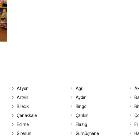
Afyon
Ağrı
Ak
Artvin
Aydın
Ba
Bilecik
Bingöl
Bit
Çanakkale
Çankırı
Ç
Edirne
Elazığ
Er
Giresun
Gümüşhane
Ha