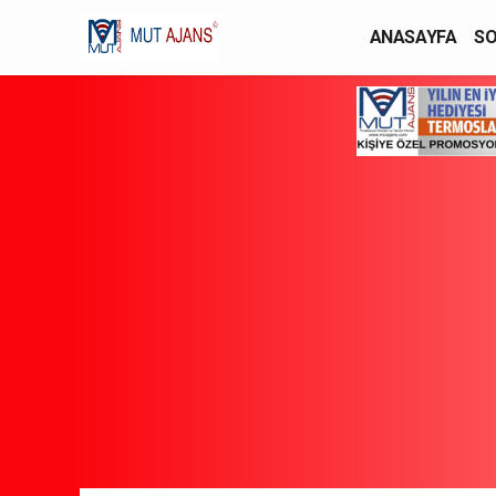
ANASAYFA
SO
YAŞAM / MODA