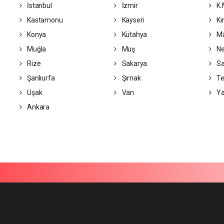
İstanbul
İzmir
K.
Kastamonu
Kayseri
Kı
Konya
Kütahya
Ma
Muğla
Muş
Ne
Rize
Sakarya
S
Şanlıurfa
Şırnak
Te
Uşak
Van
Ya
Ankara