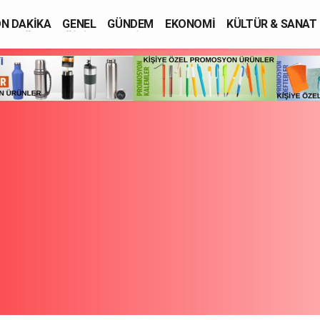
N DAKİKA
GENEL
GÜNDEM
EKONOMİ
KÜLTÜR & SANAT
SAĞLIK
EĞİTİM
ASAYİŞ