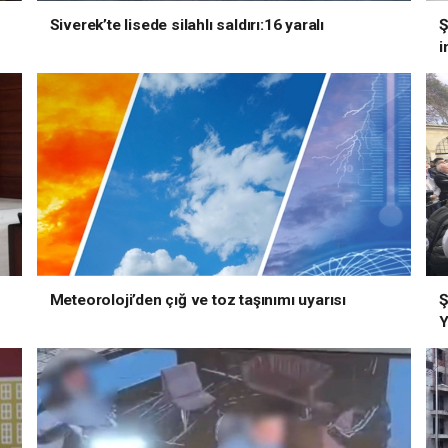
Siverek’te lisede silahlı saldırı:16 yaralı
Ş
i
Meteoroloji’den çığ ve toz taşınımı uyarısı
Ş
Y