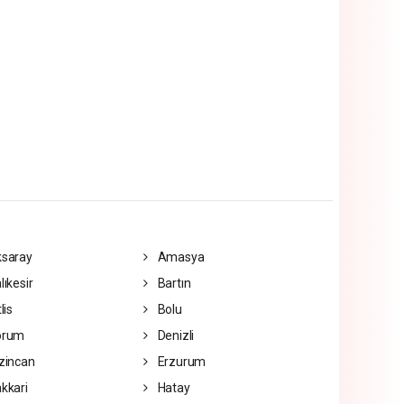
saray
Amasya
lıkesir
Bartın
lis
Bolu
orum
Denizli
zincan
Erzurum
kkari
Hatay