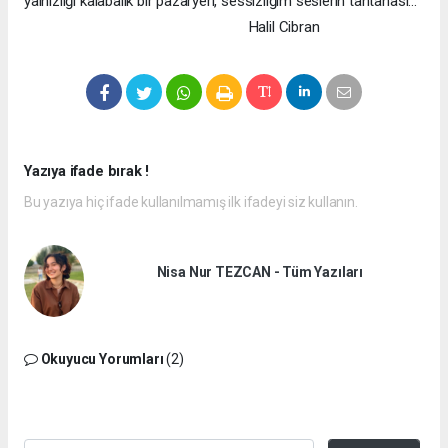
yalnızlığı kalabalık bir pazaryeri, sessizliğim seslerin tantanası...
Halil Cibran
Yazıya ifade bırak !
Bu yazıya hiç ifade kullanılmamış ilk ifadeyi siz kullanın.
Nisa Nur TEZCAN - Tüm Yazıları
Okuyucu Yorumları
(2)