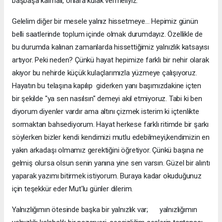
başbaşa kalmalı, onlara kulak vermeliyiz.
Gelelim diğer bir mesele yalnız hissetmeye... Hepimiz günün
belli saatlerinde toplum içinde olmak durumdayız. Özellikle de
bu durumda kalınan zamanlarda hissettiğimiz yalnızlık katsayısı
artıyor. Peki neden? Çünkü hayat hepimize farklı bir nehir olarak
akıyor bu nehirde küçük kulaçlarımızla yüzmeye çalışıyoruz.
Hayatın bu telaşına kapılıp giderken yanı başımızdakine içten
bir şekilde "ya sen nasılsın" demeyi akıl etmiyoruz. Tabi ki ben
diyorum diyenler vardır ama altını çizmek isterim ki içtenlikte
sormaktan bahsediyorum. Hayat herkese farklı ritimde bir şarkı
söylerken bizler kendi kendimizi mutlu edebilmeyi,kendimizin en
yakın arkadaşı olmamız gerektiğini öğretiyor. Çünkü başına ne
gelmiş olursa olsun senin yanına yine sen varsın. Güzel bir alıntı
yaparak yazımı bitirmek istiyorum. Buraya kadar okuduğunuz
için teşekkür eder Mut'lu günler dilerim.
Yalnızlığımın ötesinde başka bir yalnızlık var; yalnızlığımın