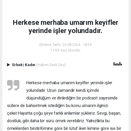
Herkese merhaba umarım keyifler
yerinde işler yolundadır.
Ekleme Tarihi: 26.08.2024 - 18:34
1110+ kez okundu.
Erkek
|
Kadın
(Haberi Sesli Oku)
Herkese merhaba umarım keyifler yerinde işler
yolundadır. Uzun zamandır kendi içimde
düşündüğüm ve dinlediğim bir podcast sayesinde
sizlere de bahsetmek istediğim bu konu umarım ilginizi
çeker.Hayatta çoğu şeye farklı anlamlar yükleriz. Sevgi, başarı,
dostluk, gibi daha bir sürü örnek verebiliriz. Yalnızlıkta bu
örneklerden biridir.Kimine göre bir lütuf iken kimine göre ise bir