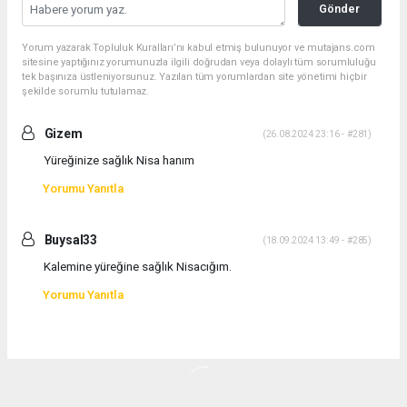
Gönder
Yorum yazarak Topluluk Kuralları’nı kabul etmiş bulunuyor ve mutajans.com
sitesine yaptığınız yorumunuzla ilgili doğrudan veya dolaylı tüm sorumluluğu
tek başınıza üstleniyorsunuz. Yazılan tüm yorumlardan site yönetimi hiçbir
şekilde sorumlu tutulamaz.
Gizem
(26.08.2024 23:16 - #281)
Yüreğinize sağlık Nisa hanım
Yorumu Yanıtla
Buysal33
(18.09.2024 13:49 - #285)
Kalemine yüreğine sağlık Nisacığım.
Yorumu Yanıtla