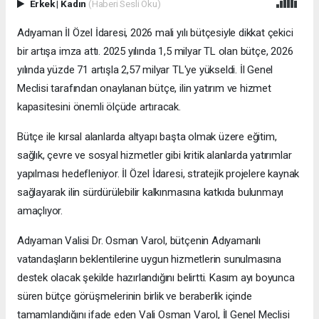
Erkek
|
Kadın
(Haberi Sesli Oku)
Adıyaman İl Özel İdaresi, 2026 mali yılı bütçesiyle dikkat çekici
bir artışa imza attı. 2025 yılında 1,5 milyar TL olan bütçe, 2026
yılında yüzde 71 artışla 2,57 milyar TL'ye yükseldi. İl Genel
Meclisi tarafından onaylanan bütçe, ilin yatırım ve hizmet
kapasitesini önemli ölçüde artıracak.
Bütçe ile kırsal alanlarda altyapı başta olmak üzere eğitim,
sağlık, çevre ve sosyal hizmetler gibi kritik alanlarda yatırımlar
yapılması hedefleniyor. İl Özel İdaresi, stratejik projelere kaynak
sağlayarak ilin sürdürülebilir kalkınmasına katkıda bulunmayı
amaçlıyor.
Adıyaman Valisi Dr. Osman Varol, bütçenin Adıyamanlı
vatandaşların beklentilerine uygun hizmetlerin sunulmasına
destek olacak şekilde hazırlandığını belirtti. Kasım ayı boyunca
süren bütçe görüşmelerinin birlik ve beraberlik içinde
tamamlandığını ifade eden Vali Osman Varol, İl Genel Meclisi