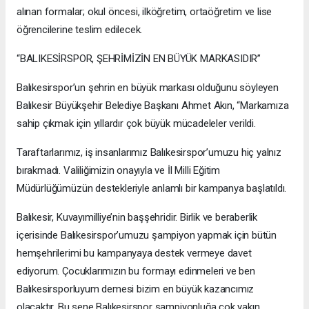
alınan formalar; okul öncesi, ilköğretim, ortaöğretim ve lise
öğrencilerine teslim edilecek.
“BALIKESİRSPOR, ŞEHRİMİZİN EN BÜYÜK MARKASIDIR”
Balıkesirspor’un şehrin en büyük markası olduğunu söyleyen
Balıkesir Büyükşehir Belediye Başkanı Ahmet Akın, “Markamıza
sahip çıkmak için yıllardır çok büyük mücadeleler verildi.
Taraftarlarımız, iş insanlarımız Balıkesirspor’umuzu hiç yalnız
bırakmadı. Valiliğimizin onayıyla ve İl Milli Eğitim
Müdürlüğümüzün destekleriyle anlamlı bir kampanya başlatıldı.
Balıkesir, Kuvayımilliye’nin başşehridir. Birlik ve beraberlik
içerisinde Balıkesirspor’umuzu şampiyon yapmak için bütün
hemşehrilerimi bu kampanyaya destek vermeye davet
ediyorum. Çocuklarımızın bu formayı edinmeleri ve ben
Balıkesirsporluyum demesi bizim en büyük kazancımız
olacaktır. Bu sene Balıkesirspor şampiyonluğa çok yakın.