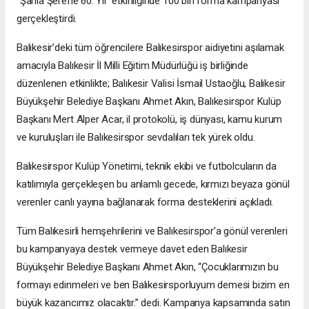
“Şanla Şerefle 60. Yıl” etkinliğinde 100 bin forma kampanyası
gerçekleştirdi.
Balıkesir’deki tüm öğrencilere Balıkesirspor aidiyetini aşılamak
amacıyla Balıkesir İl Milli Eğitim Müdürlüğü iş birliğinde
düzenlenen etkinlikte; Balıkesir Valisi İsmail Ustaoğlu, Balıkesir
Büyükşehir Belediye Başkanı Ahmet Akın, Balıkesirspor Kulüp
Başkanı Mert Alper Acar, il protokolü, iş dünyası, kamu kurum
ve kuruluşları ile Balıkesirspor sevdalıları tek yürek oldu.
Balıkesirspor Kulüp Yönetimi, teknik ekibi ve futbolcuların da
katılımıyla gerçekleşen bu anlamlı gecede, kırmızı beyaza gönül
verenler canlı yayına bağlanarak forma desteklerini açıkladı.
Tüm Balıkesirli hemşehrilerini ve Balıkesirspor’a gönül verenleri
bu kampanyaya destek vermeye davet eden Balıkesir
Büyükşehir Belediye Başkanı Ahmet Akın, “Çocuklarımızın bu
formayı edinmeleri ve ben Balıkesirsporluyum demesi bizim en
büyük kazancımız olacaktır.” dedi. Kampanya kapsamında satın