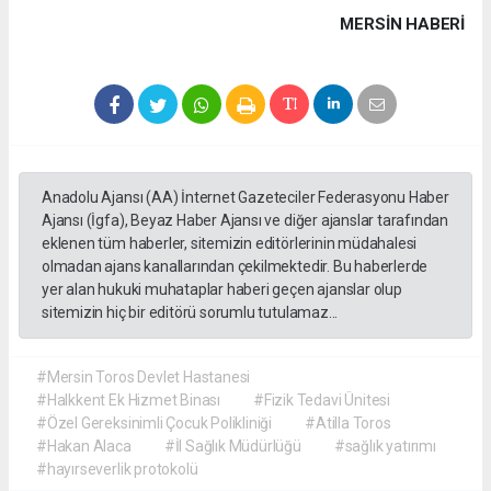
MERSIN HABERİ
Anadolu Ajansı (AA) İnternet Gazeteciler Federasyonu Haber
Ajansı (İgfa), Beyaz Haber Ajansı ve diğer ajanslar tarafından
eklenen tüm haberler, sitemizin editörlerinin müdahalesi
olmadan ajans kanallarından çekilmektedir. Bu haberlerde
yer alan hukuki muhataplar haberi geçen ajanslar olup
sitemizin hiç bir editörü sorumlu tutulamaz...
#Mersin Toros Devlet Hastanesi
#Halkkent Ek Hizmet Binası
#Fizik Tedavi Ünitesi
#Özel Gereksinimli Çocuk Polikliniği
#Atilla Toros
#Hakan Alaca
#İl Sağlık Müdürlüğü
#sağlık yatırımı
#hayırseverlik protokolü