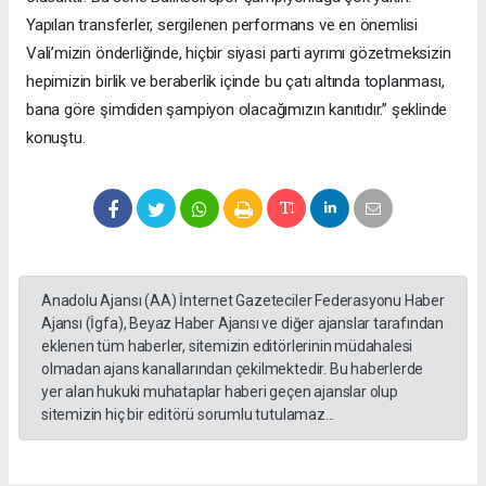
Yapılan transferler, sergilenen performans ve en önemlisi
Vali’mizin önderliğinde, hiçbir siyasi parti ayrımı gözetmeksizin
hepimizin birlik ve beraberlik içinde bu çatı altında toplanması,
bana göre şimdiden şampiyon olacağımızın kanıtıdır.” şeklinde
konuştu.
Anadolu Ajansı (AA) İnternet Gazeteciler Federasyonu Haber
Ajansı (İgfa), Beyaz Haber Ajansı ve diğer ajanslar tarafından
eklenen tüm haberler, sitemizin editörlerinin müdahalesi
olmadan ajans kanallarından çekilmektedir. Bu haberlerde
yer alan hukuki muhataplar haberi geçen ajanslar olup
sitemizin hiç bir editörü sorumlu tutulamaz...