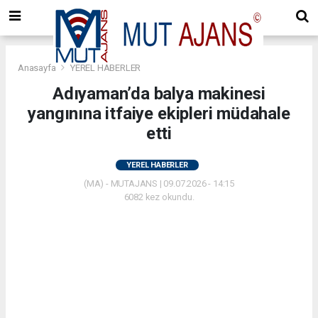
Anasayfa
YEREL HABERLER
Adıyaman’da balya makinesi
yangınına itfaiye ekipleri müdahale
etti
YEREL HABERLER
(MA) - MUTAJANS | 09.07.2026 - 14:15
6082 kez okundu.