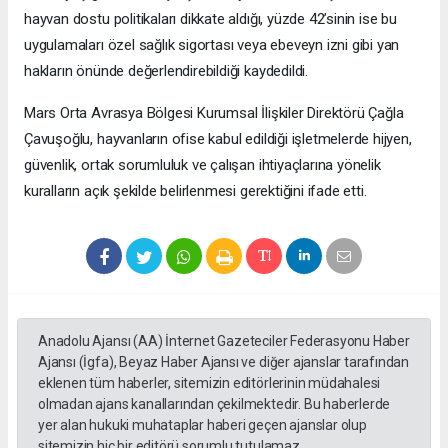
hayvan dostu politikaları dikkate aldığı, yüzde 42’sinin ise bu
uygulamaları özel sağlık sigortası veya ebeveyn izni gibi yan
hakların önünde değerlendirebildiği kaydedildi.
Mars Orta Avrasya Bölgesi Kurumsal İlişkiler Direktörü Çağla
Çavuşoğlu, hayvanların ofise kabul edildiği işletmelerde hijyen,
güvenlik, ortak sorumluluk ve çalışan ihtiyaçlarına yönelik
kuralların açık şekilde belirlenmesi gerektiğini ifade etti.
Anadolu Ajansı (AA) İnternet Gazeteciler Federasyonu Haber
Ajansı (İgfa), Beyaz Haber Ajansı ve diğer ajanslar tarafından
eklenen tüm haberler, sitemizin editörlerinin müdahalesi
olmadan ajans kanallarından çekilmektedir. Bu haberlerde
yer alan hukuki muhataplar haberi geçen ajanslar olup
sitemizin hiç bir editörü sorumlu tutulamaz...