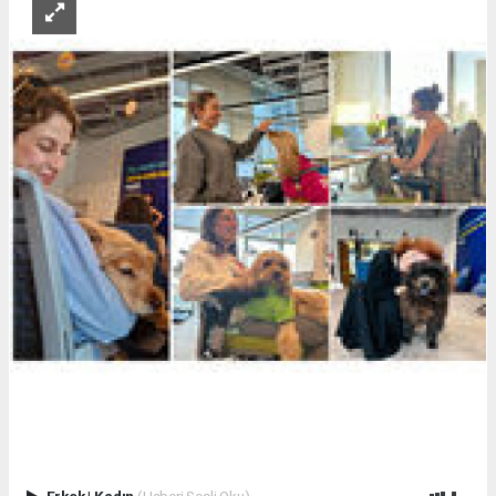
Erkek
|
Kadın
(Haberi Sesli Oku)