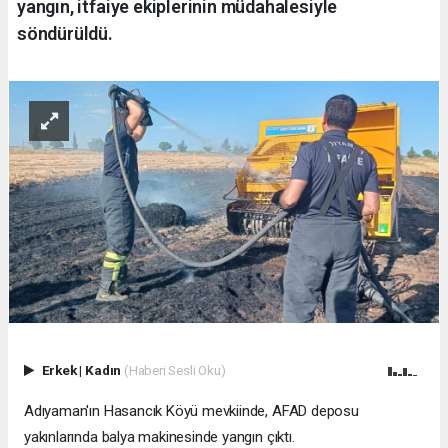
yangın, itfaiye ekiplerinin müdahalesiyle
söndürüldü.
Erkek
|
Kadın
(Haberi Sesli Oku)
Adıyaman'ın Hasancık Köyü mevkiinde, AFAD deposu
yakınlarında balya makinesinde yangın çıktı.