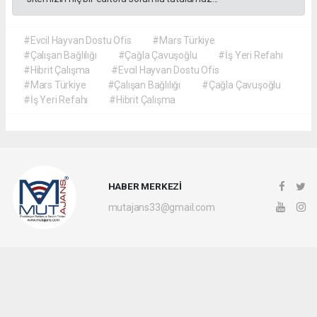
#Evcil Hayvan Dostu Ofis
#Mars Türkiye
#Çalışan Bağlılığı
#Çağla Çavuşoğlu
#İş Yeri Refahı
#Hibrit Çalışma
#Evcil Hayvan Dostu Ofis
#Mars Türkiye
#Çalışan Bağlılığı
#Çağla Çavuşoğlu
#İş Yeri Refahı
#Hibrit Çalışma
HABER MERKEZİ
mutajans33@gmail.com
Okuyucu Yorumları
(0)