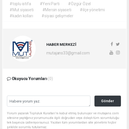
#toplu istifa
#Yeni Parti
#Özgür Özel
#Mut siyaseti
#Mersin siyaseti
#ilçe yönetimi
#kadın kolları
#siyasi gelişmeler
HABER MERKEZİ
mutajans33@gmail.com
Okuyucu Yorumları
(0)
Gönder
Yorum yazarak Topluluk Kuralları’nı kabul etmiş bulunuyor ve mutajans.com
sitesine yaptığınız yorumunuzla ilgili doğrudan veya dolaylı tüm sorumluluğu
tek başınıza üstleniyorsunuz. Yazılan tüm yorumlardan site yönetimi hiçbir
şekilde sorumlu tutulamaz.