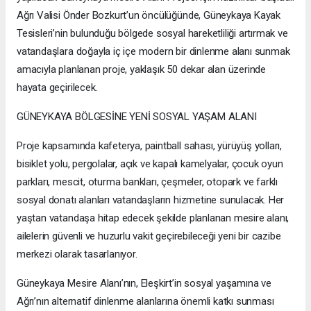
Ağrı Valisi Önder Bozkurt’un öncülüğünde, Güneykaya Kayak
Tesisleri’nin bulunduğu bölgede sosyal hareketliliği artırmak ve
vatandaşlara doğayla iç içe modern bir dinlenme alanı sunmak
amacıyla planlanan proje, yaklaşık 50 dekar alan üzerinde
hayata geçirilecek.
GÜNEYKAYA BÖLGESİNE YENİ SOSYAL YAŞAM ALANI
Proje kapsamında kafeterya, paintball sahası, yürüyüş yolları,
bisiklet yolu, pergolalar, açık ve kapalı kamelyalar, çocuk oyun
parkları, mescit, oturma bankları, çeşmeler, otopark ve farklı
sosyal donatı alanları vatandaşların hizmetine sunulacak. Her
yaştan vatandaşa hitap edecek şekilde planlanan mesire alanı,
ailelerin güvenli ve huzurlu vakit geçirebileceği yeni bir cazibe
merkezi olarak tasarlanıyor.
Güneykaya Mesire Alanı’nın, Eleşkirt’in sosyal yaşamına ve
Ağrı’nın alternatif dinlenme alanlarına önemli katkı sunması