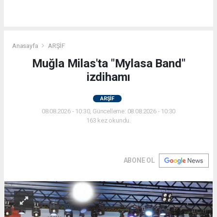
Anasayfa
ARŞİF
Muğla Milas'ta "Mylasa Band"
izdihamı
ARŞİF
08.08.2026 - 10:30, Güncelleme: 08.08.2026 - 10:30
163 kez okundu.
ABONE OL