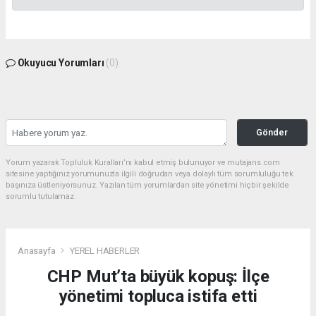
Okuyucu Yorumları
(0)
Gönder
Yorum yazarak Topluluk Kuralları’nı kabul etmiş bulunuyor ve mutajans.com
sitesine yaptığınız yorumunuzla ilgili doğrudan veya dolaylı tüm sorumluluğu tek
başınıza üstleniyorsunuz. Yazılan tüm yorumlardan site yönetimi hiçbir şekilde
sorumlu tutulamaz.
Anasayfa
YEREL HABERLER
CHP Mut’ta büyük kopuş: İlçe
yönetimi topluca istifa etti