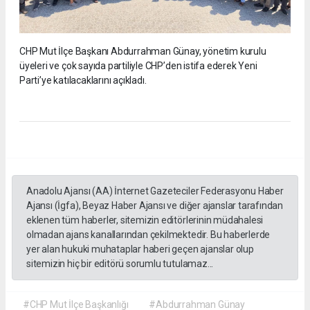
CHP Mut İlçe Başkanı Abdurrahman Günay, yönetim kurulu
üyeleri ve çok sayıda partiliyle CHP’den istifa ederek Yeni
Parti’ye katılacaklarını açıkladı.
Anadolu Ajansı (AA) İnternet Gazeteciler Federasyonu Haber
Ajansı (İgfa), Beyaz Haber Ajansı ve diğer ajanslar tarafından
eklenen tüm haberler, sitemizin editörlerinin müdahalesi
olmadan ajans kanallarından çekilmektedir. Bu haberlerde
yer alan hukuki muhataplar haberi geçen ajanslar olup
sitemizin hiç bir editörü sorumlu tutulamaz...
#CHP Mut İlçe Başkanlığı
#Abdurrahman Günay