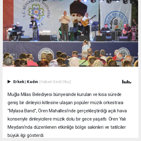
Erkek
|
Kadın
(Haberi Sesli Oku)
Muğla Milas Belediyesi bünyesinde kurulan ve kısa sürede
geniş bir dinleyici kitlesine ulaşan popüler müzik orkestrası
"Mylasa Band", Ören Mahallesi’nde gerçekleştirdiği açık hava
konseriyle dinleyicilere müzik dolu bir gece yaşattı. Ören Yalı
Meydanı’nda düzenlenen etkinliğe bölge sakinleri ve tatilciler
büyük ilgi gösterdi.