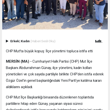
Erkek
|
Kadın
(Haberi Sesli Oku)
CHP Mut’ta büyük kopuş: İlçe yönetimi topluca istifa etti
MERSİN (MA) -
Cumhuriyet Halk Partisi (CHP) Mut İlçe
Başkanı Abdurrahman Günay, ilçe yönetimi, kadın kolları
yöneticileri ve çok sayıda partiliyle birlikte CHP’den istifa ederek
Özgür Özel’in genel başkanlığındaki Yeni Parti’ye katılma kararı
aldıklarını açıkladı.
CHP Mut İlçe Başkanlığı binasında düzenlenen toplantıda
partililere hitap eden Günay, yaşanan siyasi süreci
değerlendirerek istifa konusunda katılımcıların görüşünü sordu.