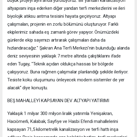
büyük projeyi aynı anda yürütüyoruz. Bir yandan kanalizasyon
altyapısını inşa ederken diğer yandan terfi merkezlerini ve ileri
biyolojik atıksu arıtma tesisini hayata geçiriyoruz. Altyapı
çalışmaları, projenin en zorlu bölümünü oluşturuyor. Farklı
ekiplerimiz sahada eş zamanlı görev yapıyor. Önümüzdeki
günlerde ekip sayımızı artırarak çalışmaları daha da
hızlandıracağız." Şakran Ana Terfi Merkezi'nin bulunduğu alanda
deniz seviyesinin yaklaşık 7 metre altında çalıştıklarını ifade
eden Tugay, "Teknik açıdan oldukça hassas bir bölgede
çalışıyoruz. Buna rağmen çalışmalar planlandığı şekilde ilerliyor.
Tesiste koku oluşumunu önleyecek modern sistemler de yer
alacak” diye konuştu.
BEŞ MAHALLEYİ KAPSAYAN DEV ALTYAPI YATIRIMI
Yaklaşık 1 milyar 300 milyon liralık yatırımla Yenişakran,
Hacıömerli, Kalabak, Sayfiye ve Hasbi Efendi mahallelerini
kapsayan 71,5 kilometrelik kanalizasyon ve terfi hattı inşa