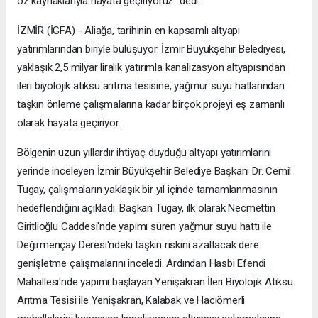
öz kaynaklarıyla hayata geçiriyoruz" dedi.
İZMİR (İGFA) - Aliağa, tarihinin en kapsamlı altyapı
yatırımlarından biriyle buluşuyor. İzmir Büyükşehir Belediyesi,
yaklaşık 2,5 milyar liralık yatırımla kanalizasyon altyapısından
ileri biyolojik atıksu arıtma tesisine, yağmur suyu hatlarından
taşkın önleme çalışmalarına kadar birçok projeyi eş zamanlı
olarak hayata geçiriyor.
Bölgenin uzun yıllardır ihtiyaç duyduğu altyapı yatırımlarını
yerinde inceleyen İzmir Büyükşehir Belediye Başkanı Dr. Cemil
Tugay, çalışmaların yaklaşık bir yıl içinde tamamlanmasının
hedeflendiğini açıkladı. Başkan Tugay, ilk olarak Necmettin
Giritlioğlu Caddesi'nde yapımı süren yağmur suyu hattı ile
Değirmençay Deresi'ndeki taşkın riskini azaltacak dere
genişletme çalışmalarını inceledi. Ardından Hasbi Efendi
Mahallesi'nde yapımı başlayan Yenişakran İleri Biyolojik Atıksu
Arıtma Tesisi ile Yenişakran, Kalabak ve Hacıömerli