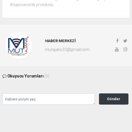
#hayırseverlik protokolü
HABER MERKEZİ
mutajans33@gmail.com
Okuyucu Yorumları
(0)
Gönder
Yorum yazarak Topluluk Kuralları’nı kabul etmiş bulunuyor ve mutajans.com
sitesine yaptığınız yorumunuzla ilgili doğrudan veya dolaylı tüm sorumluluğu tek
başınıza üstleniyorsunuz. Yazılan tüm yorumlardan site yönetimi hiçbir şekilde
sorumlu tutulamaz.