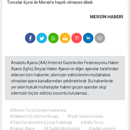
Toroslar ilçesi ile Mersin’e hayırlı olmasını diledi.
MERSIN HABERİ
Anadolu Ajansı (AA) İnternet Gazeteciler Federasyonu Haber
Ajansı (İgfa), Beyaz Haber Ajansı ve diğer ajanslar tarafından
eklenen tüm haberler, sitemizin editörlerinin müdahalesi
olmadan ajans kanallarından çekilmektedir. Bu haberlerde
yer alan hukuki muhataplar haberi geçen ajanslar olup
sitemizin hiç bir editörü sorumlu tutulamaz...
#Mersin Toros Devlet Hastanesi
#Halkkent Ek Hizmet Binası
#Fizik Tedavi Ünitesi
#Özel Gereksinimli Çocuk Polikliniği
#Atilla Toros
#Hakan Alaca
#İl Sağlık Müdürlüğü
#sağlık yatırımı