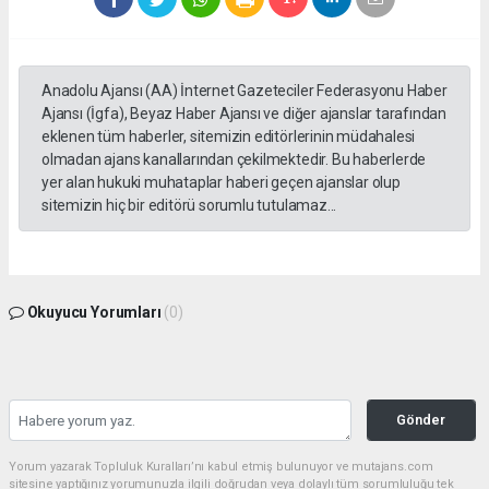
Anadolu Ajansı (AA) İnternet Gazeteciler Federasyonu Haber
Ajansı (İgfa), Beyaz Haber Ajansı ve diğer ajanslar tarafından
eklenen tüm haberler, sitemizin editörlerinin müdahalesi
olmadan ajans kanallarından çekilmektedir. Bu haberlerde
yer alan hukuki muhataplar haberi geçen ajanslar olup
sitemizin hiç bir editörü sorumlu tutulamaz...
Okuyucu Yorumları
(0)
Gönder
Yorum yazarak Topluluk Kuralları’nı kabul etmiş bulunuyor ve mutajans.com
sitesine yaptığınız yorumunuzla ilgili doğrudan veya dolaylı tüm sorumluluğu tek