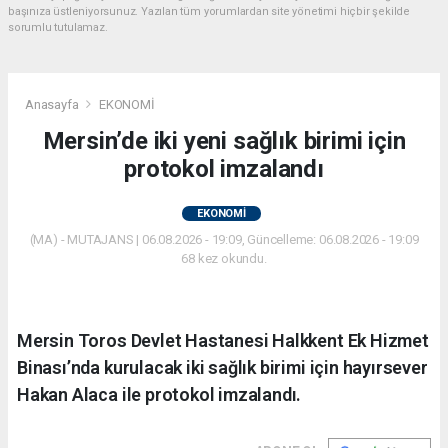
başınıza üstleniyorsunuz. Yazılan tüm yorumlardan site yönetimi hiçbir şekilde
sorumlu tutulamaz.
Anasayfa
EKONOMİ
Mersin’de iki yeni sağlık birimi için
protokol imzalandı
EKONOMİ
(MA) - MUTAJANS | 06.08.2026 - 19:09, Güncelleme: 06.08.2026 - 19:09
68 kez okundu.
Mersin Toros Devlet Hastanesi Halkkent Ek Hizmet
Binası’nda kurulacak iki sağlık birimi için hayırsever
Hakan Alaca ile protokol imzalandı.