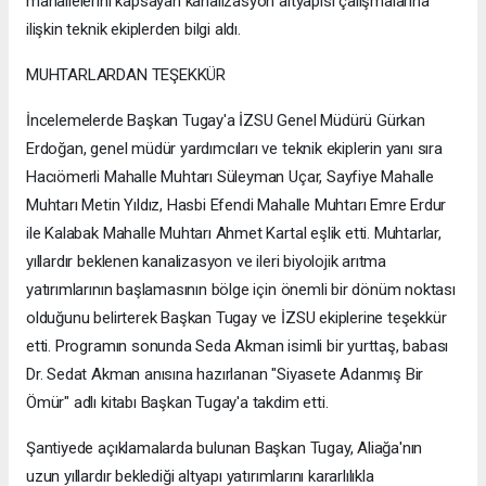
mahallelerini kapsayan kanalizasyon altyapısı çalışmalarına
ilişkin teknik ekiplerden bilgi aldı.
MUHTARLARDAN TEŞEKKÜR
İncelemelerde Başkan Tugay'a İZSU Genel Müdürü Gürkan
Erdoğan, genel müdür yardımcıları ve teknik ekiplerin yanı sıra
Hacıömerli Mahalle Muhtarı Süleyman Uçar, Sayfiye Mahalle
Muhtarı Metin Yıldız, Hasbi Efendi Mahalle Muhtarı Emre Erdur
ile Kalabak Mahalle Muhtarı Ahmet Kartal eşlik etti. Muhtarlar,
yıllardır beklenen kanalizasyon ve ileri biyolojik arıtma
yatırımlarının başlamasının bölge için önemli bir dönüm noktası
olduğunu belirterek Başkan Tugay ve İZSU ekiplerine teşekkür
etti. Programın sonunda Seda Akman isimli bir yurttaş, babası
Dr. Sedat Akman anısına hazırlanan "Siyasete Adanmış Bir
Ömür" adlı kitabı Başkan Tugay'a takdim etti.
Şantiyede açıklamalarda bulunan Başkan Tugay, Aliağa'nın
uzun yıllardır beklediği altyapı yatırımlarını kararlılıkla