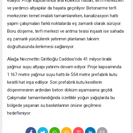
ediliyor. Proje kapsamında ana kolektör hatları, terfi merkezleri
ve yardımcı altyapılar da hayata geçiriliyor. Betonarme terfi
merkezinin temel imalatı tamamlanırken, kanalizasyon hattı
yapım çalışmaları farklı noktalarda eş zamanlı olarak sürüyor.
Boru döşeme, terfi merkezi ve arıtma tesisi inşaatı ise sahada
eş zamanlı yürütülerek yatırımın planlanan takvim
doğrultusunda ilerlemesi sağlanıyor.
Aliağa Necmettin Giritlioğlu Caddesi’nde 41 milyon liralık
yağmur suyu altyapı yatırımı devam ediyor. Proje kapsamında
1.167 metre yağmur suyu hattı ile 554 metre prefabrik kutu
kesitli hat inşa ediliyor. Son prefabrik kutu kesitlerin
döşenmesinin ardından beton döküm aşamasına geçildi.
Çalışmalar tamamlandığında özellikle yoğun yağışlarda bu
bölgede yaşanan su baskınlarının önüne geçilmesi
hedefleniyor.